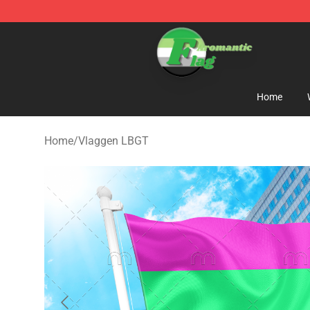
Aromantic Flag Shop - The Best Store of Aromantic Fl
Home
Home
/
Vlaggen LBGT