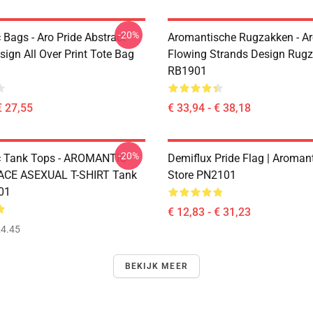
-20%
Bags - Aro Pride Abstract
Aromantische Rugzakken - Ar
esign All Over Print Tote Bag
Flowing Strands Design Rug
RB1901
€ 27,55
€ 33,94 - € 38,18
-20%
c Tank Tops - AROMANTIC
Demiflux Pride Flag | Aromant
 ACE ASEXUAL T-SHIRT Tank
Store PN2101
01
€ 12,83 - € 31,23
4.45
BEKIJK MEER