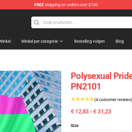
FREE
shipping on orders over $100
ag
Winkel
Winkel per categorie
Bestelling volgen
Blog
Polysexual Pride
PN2101
(4 customer reviews
€ 12,83 - € 31,23
Size