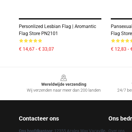
Personlized Lesbian Flag | Aromantic
Pansexual
Flag Store PN2101
Flag Stor
€ 14,67 - € 33,07
€ 12,83 - 
Footer
Wereldwijde verzending
Wij verzenden naar meer dan 200 landen
24/7 bes
Contacteer ons
Ons bedri
Ons hoofdkantoor
: 12355 Azalea Way Vacaville,
Over ons