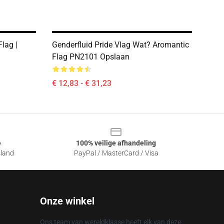
lag |
Genderfluid Pride Vlag Wat? Aromantic
1
Flag PN2101 Opslaan
€ 12,83 - € 31,23
e
100% veilige afhandeling
sland
PayPal / MasterCard / Visa
Onze winkel
Ons team van wereldklasse heeft elk van deze