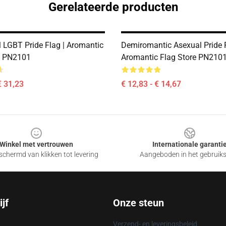
Gerelateerde producten
 LGBT Pride Flag | Aromantic
Demiromantic Asexual Pride F
e PN2101
Aromantic Flag Store PN210
€ 31,23
€ 12,83 - € 14,67
Winkel met vertrouwen
Internationale garanti
chermd van klikken tot levering
Aangeboden in het gebruik
jf
Onze steun
Verzend- en leveringsbeleid