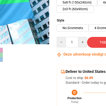
5x8 ft (150x240cm)
4
2x3 ft (60x90cm)
Style
No Grommets
4 Grom
Quantity
TOE
Deze uitverkoop eindigt 
Deliver to United States
Cost to ship:
$6.99
Standard - Order today to g
Production
Today