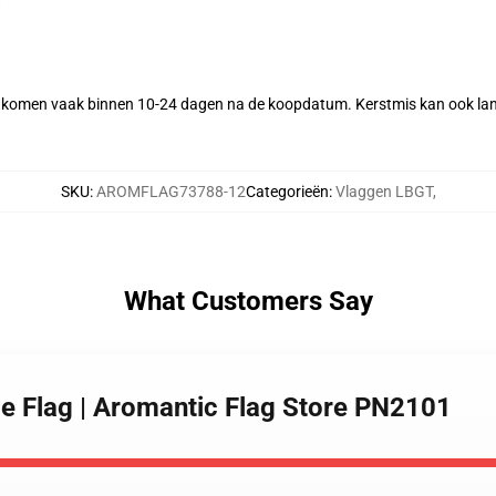
komen vaak binnen 10-24 dagen na de koopdatum. Kerstmis kan ook lange
SKU
:
AROMFLAG73788-12
Categorieën
:
Vlaggen LBGT
,
What Customers Say
de Flag | Aromantic Flag Store PN2101