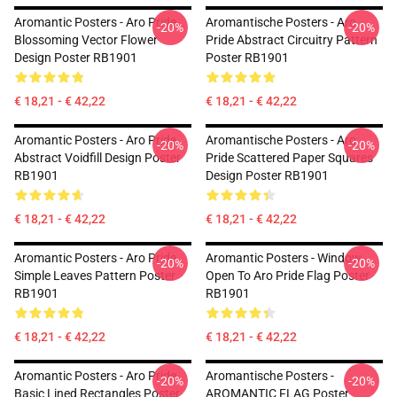
Aromantic Posters - Aro Pride
Aromantische Posters - Aro
-20%
-20%
Blossoming Vector Flower
Pride Abstract Circuitry Pattern
Design Poster RB1901
Poster RB1901
€ 18,21 - € 42,22
€ 18,21 - € 42,22
Aromantic Posters - Aro Pride
Aromantische Posters - Aro
-20%
-20%
Abstract Voidfill Design Poster
Pride Scattered Paper Squares
RB1901
Design Poster RB1901
€ 18,21 - € 42,22
€ 18,21 - € 42,22
Aromantic Posters - Aro Pride
Aromantic Posters - Window
-20%
-20%
Simple Leaves Pattern Poster
Open To Aro Pride Flag Poster
RB1901
RB1901
€ 18,21 - € 42,22
€ 18,21 - € 42,22
Aromantic Posters - Aro Pride
Aromantische Posters -
-20%
-20%
Basic Lined Rectangles Poster
AROMANTIC FLAG Poster