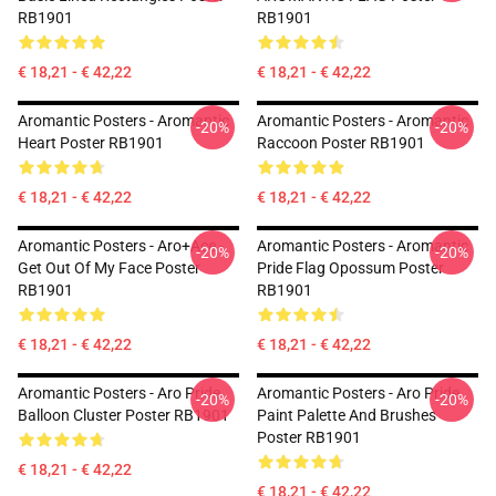
RB1901
RB1901
€ 18,21 - € 42,22
€ 18,21 - € 42,22
Aromantic Posters - Aromantic
Aromantic Posters - Aromantic
-20%
-20%
Heart Poster RB1901
Raccoon Poster RB1901
€ 18,21 - € 42,22
€ 18,21 - € 42,22
Aromantic Posters - Aro+Ace -
Aromantic Posters - Aromantic
-20%
-20%
Get Out Of My Face Poster
Pride Flag Opossum Poster
RB1901
RB1901
€ 18,21 - € 42,22
€ 18,21 - € 42,22
Aromantic Posters - Aro Pride
Aromantic Posters - Aro Pride
-20%
-20%
Balloon Cluster Poster RB1901
Paint Palette And Brushes
Poster RB1901
€ 18,21 - € 42,22
€ 18,21 - € 42,22