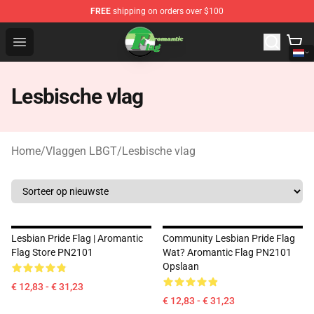
FREE
shipping on orders over $100
Aromantic Flag Shop - The Best Store of Aromantic Flag
Open menu
Lesbische vlag
Home
/
Vlaggen LBGT
/
Lesbische vlag
Lesbian Pride Flag | Aromantic
Community Lesbian Pride Flag
Flag Store PN2101
Wat? Aromantic Flag PN2101
Opslaan
€ 12,83 - € 31,23
€ 12,83 - € 31,23