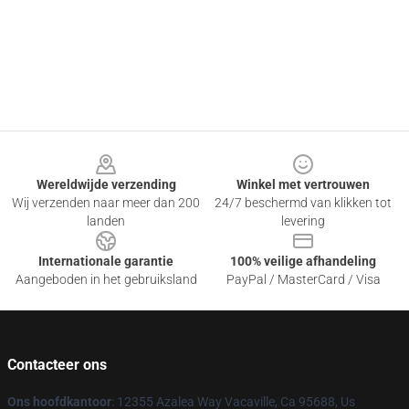
Footer
Wereldwijde verzending
Winkel met vertrouwen
Wij verzenden naar meer dan 200
24/7 beschermd van klikken tot
landen
levering
Internationale garantie
100% veilige afhandeling
Aangeboden in het gebruiksland
PayPal / MasterCard / Visa
Contacteer ons
Ons hoofdkantoor
: 12355 Azalea Way Vacaville, Ca 95688, Us