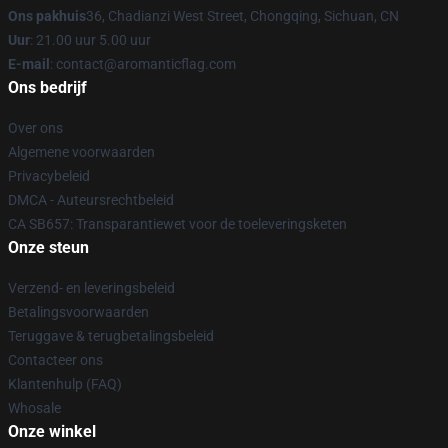
Ons pakhuis
36, Chadianzi West Street, Chongqing, Sichuan, CN
Uur
: 21.00 uur 5.00 uur
E-mail
: contact@aromanticflag.com
Ons bedrijf
Over ons
Algemene voorwaarden
Privacybeleid
DMCA - Auteursrechtbeleid
CA SB657: Transparantiewet voor de toeleveringsketen
Onze steun
Verzend- en leveringsbeleid
Betalingsvoorwaarden
Teruggave & terugbetalingsbeleid
Contacteer ons
Klantenhulp (FAQ)
Whosale
Onze winkel