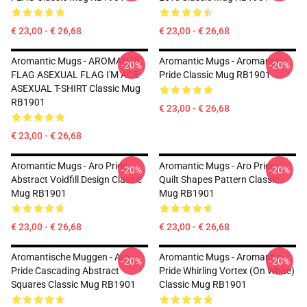
€ 23,00 - € 26,68
€ 23,00 - € 26,68
Aromantic Mugs - AROMANTIC
Aromantic Mugs - Aromantic
-20%
-20%
FLAG ASEXUAL FLAG I'M ACE
Pride Classic Mug RB1901
ASEXUAL T-SHIRT Classic Mug
RB1901
€ 23,00 - € 26,68
€ 23,00 - € 26,68
Aromantic Mugs - Aro Pride
Aromantic Mugs - Aro Pride
-20%
-20%
Abstract Voidfill Design Classic
Quilt Shapes Pattern Classic
Mug RB1901
Mug RB1901
€ 23,00 - € 26,68
€ 23,00 - € 26,68
Aromantische Muggen - Aro
Aromantic Mugs - Aromantic
-20%
-20%
Pride Cascading Abstract
Pride Whirling Vortex (On White)
Squares Classic Mug RB1901
Classic Mug RB1901