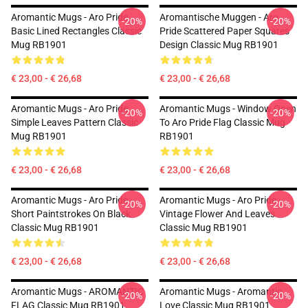
Aromantic Mugs - Aro Pride
Aromantische Muggen - Aro
-20%
-20%
Basic Lined Rectangles Classic
Pride Scattered Paper Squares
Mug RB1901
Design Classic Mug RB1901
€ 23,00 - € 26,68
€ 23,00 - € 26,68
Aromantic Mugs - Aro Pride
Aromantic Mugs - Window Open
-20%
-20%
Simple Leaves Pattern Classic
To Aro Pride Flag Classic Mug
Mug RB1901
RB1901
€ 23,00 - € 26,68
€ 23,00 - € 26,68
Aromantic Mugs - Aro Pride
Aromantic Mugs - Aro Pride
-20%
-20%
Short Paintstrokes On Black
Vintage Flower And Leaves
Classic Mug RB1901
Classic Mug RB1901
€ 23,00 - € 26,68
€ 23,00 - € 26,68
Aromantic Mugs - AROMANTIC
Aromantic Mugs - Aromantic
-20%
-20%
FLAG Classic Mug RB1901
Love Classic Mug RB1901