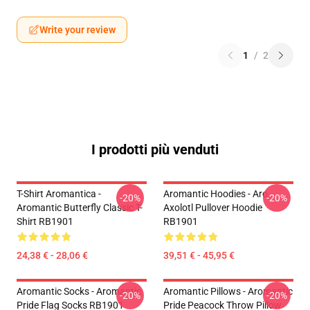
Write your review
1
/
2
I prodotti più venduti
T-Shirt Aromantica -
Aromantic Hoodies - Aro
-20%
-20%
Aromantic Butterfly Classic T-
Axolotl Pullover Hoodie
Shirt RB1901
RB1901
24,38 € - 28,06 €
39,51 € - 45,95 €
Aromantic Socks - Aromantic
Aromantic Pillows - Aromantic
-20%
-20%
Pride Flag Socks RB1901
Pride Peacock Throw Pillow