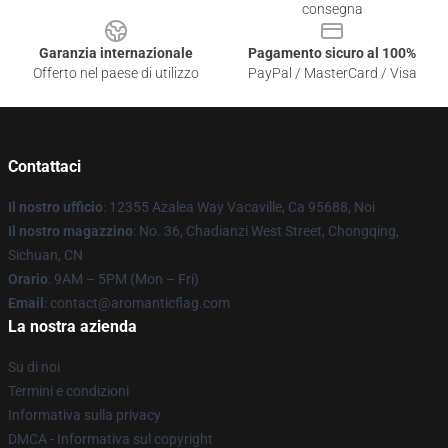
consegna
Garanzia internazionale
Pagamento sicuro al 100%
Offerto nel paese di utilizzo
PayPal / MasterCard / Visa
Contattaci
Il nostro ufficio
: 12355 Azalea Way Vacaville, Ca 95688, Noi
Il nostro magazzino
: No. 36, Chadianzi West Street, Chongqing,
Sichuan, CN
Orario
: 9AM – 5PM (Mon – Fri)
Email
: contact@aromanticflag.com
La nostra azienda
Su di noi
Termini e condizioni
Informativa sulla privacy
DMCA - Informativa sul copyright