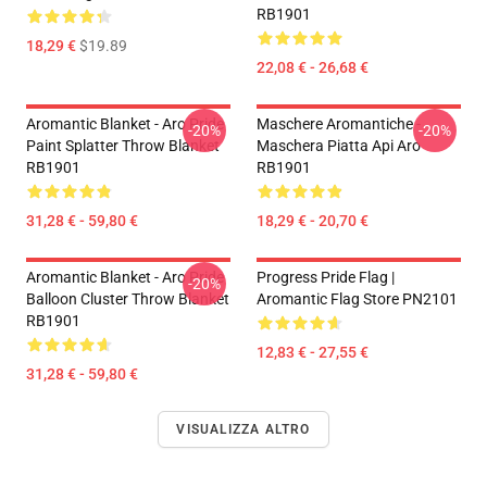
RB1901
18,29 €
$19.89
22,08 € - 26,68 €
Aromantic Blanket - Aro Pride
Maschere Aromantiche -
-20%
-20%
Paint Splatter Throw Blanket
Maschera Piatta Api Aro
RB1901
RB1901
31,28 € - 59,80 €
18,29 € - 20,70 €
Aromantic Blanket - Aro Pride
Progress Pride Flag |
-20%
Balloon Cluster Throw Blanket
Aromantic Flag Store PN2101
RB1901
12,83 € - 27,55 €
31,28 € - 59,80 €
VISUALIZZA ALTRO