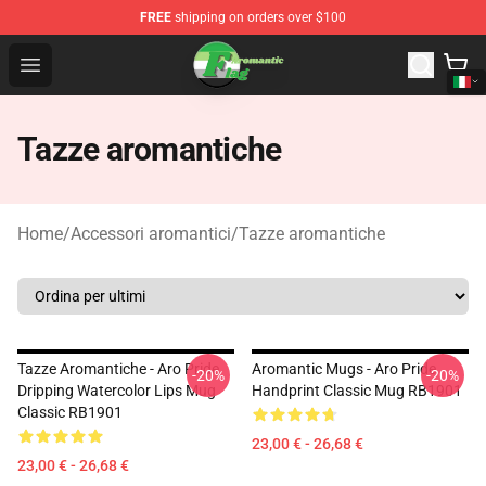
FREE
shipping on orders over $100
Aromantic Flag Shop - The Best Store of Aromantic Flag
Open menu
Tazze aromantiche
Home
/
Accessori aromantici
/
Tazze aromantiche
Tazze Aromantiche - Aro Pride
Aromantic Mugs - Aro Pride
-20%
-20%
Dripping Watercolor Lips Mug
Handprint Classic Mug RB1901
Classic RB1901
23,00 € - 26,68 €
23,00 € - 26,68 €