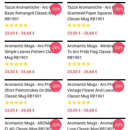
Tazze Aromantiche - Aro Pride
Tazze Aromantiche - Aro Pride
-20%
-20%
Basic Rettangoli Classic Mug
Scattered Paper Squares Design
RB1901
Classic Mug RB1901
23,00 € - 26,68 €
23,00 € - 26,68 €
Aromantic Mugs - Aro Pride
Aromantic Mugs - Window Open
-20%
-20%
Simple Leaves Pattern Classic
To Aro Pride Flag Classic Mug
Mug RB1901
RB1901
23,00 € - 26,68 €
23,00 € - 26,68 €
Aromantic Mugs - Aro Pride
Aromantic Mugs - Aro Pride
-20%
-20%
Short Paintstrokes On Black
Vintage Flower And Leaves
Classic Mug RB1901
Classic Mug RB1901
23,00 € - 26,68 €
23,00 € - 26,68 €
Aromantic Mugs - AROMANTIC
Aromantic Mugs - Aromantic
-20%
-20%
FLAG Classic Mug RB1901
Love Classic Mug RB1901