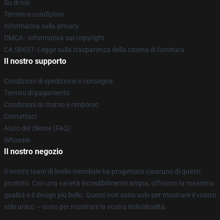
Su di noi
Termini e condizioni
Informativa sulla privacy
DMCA - Informativa sul copyright
CA SB657: Legge sulla trasparenza della catena di fornitura
Il nostro supporto
Condizioni di spedizione e consegna
Termini di pagamento
Condizioni di ritorno e rimborso
Contattaci
Aiuto del cliente (FAQ)
Whosale
Il nostro negozio
Il nostro team di livello mondiale ha progettato ciascuno di questi
prodotti. Con una varietà incredibilmente ampia, offriamo la massima
qualità e il design più bello. Questi non sono solo per mostrare il vostro
stile unico — sono per mostrare la vostra individualità.