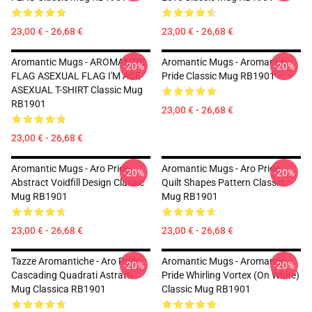
23,00 € - 26,68 €
23,00 € - 26,68 €
Aromantic Mugs - AROMANTIC
Aromantic Mugs - Aromantic
-20%
-20%
FLAG ASEXUAL FLAG I'M ACE
Pride Classic Mug RB1901
ASEXUAL T-SHIRT Classic Mug
RB1901
23,00 € - 26,68 €
23,00 € - 26,68 €
Aromantic Mugs - Aro Pride
Aromantic Mugs - Aro Pride
-20%
-20%
Abstract Voidfill Design Classic
Quilt Shapes Pattern Classic
Mug RB1901
Mug RB1901
23,00 € - 26,68 €
23,00 € - 26,68 €
Tazze Aromantiche - Aro Pride
Aromantic Mugs - Aromantic
-20%
-20%
Cascading Quadrati Astratti
Pride Whirling Vortex (On White)
Mug Classica RB1901
Classic Mug RB1901