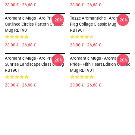
23,00 € - 26,68 €
23,00 € - 26,68 €
Aromantic Mugs - Aro Pride
Tazze Aromantiche - Aromantic
-20%
-20%
Outlined Circles Pattern Classic
Flag Collage Classic Mug
Mug RB1901
RB1901
23,00 € - 26,68 €
23,00 € - 26,68 €
Aromantic Mugs - Aro Pride
Aromantic Mugs - Aromantic
-20%
-20%
Sunrise Landscape Classic Mug
Pride - Filth Heart Edition Classic
RB1901
Mug RB1901
23,00 € - 26,68 €
23,00 € - 26,68 €