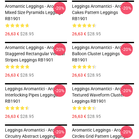
Aromantic Leggings - Aro Pride
Leggings Aromantici - Aro Pride
-20%
-20%
Mixed Size Pyramids Leggings
Cakes Pattern Leggings
RB1901
RB1901
26,63 €
$28.95
26,63 €
$28.95
Aromantic Leggings - Aro Pride
Leggings Aromantici - Aro Pride
-20%
-20%
Staggered Rectangular Vertical
Balloon Cluster Leggings
Stripes Leggings RB1901
RB1901
26,63 €
$28.95
26,63 €
$28.95
Leggings Aromantici - Aro Pride
Leggings Aromantici - Aro Pride
-20%
-20%
Interlocking Pipes Leggings
Textured Waveform Cluster
RB1901
Leggings RB1901
26,63 €
$28.95
26,63 €
$28.95
Leggings Aromantici - Aro Pride
Aromantic Leggings - Aro Pride
-20%
-20%
Circuitry Abstract Leggings
Circles Grid Pattern Leggings