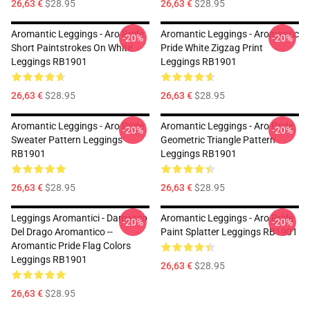
26,63 €
$28.95
26,63 €
$28.95
Aromantic Leggings - Aro Pride
Aromantic Leggings - Aromantic
-20%
-20%
Short Paintstrokes On White
Pride White Zigzag Print
Leggings RB1901
Leggings RB1901
26,63 €
$28.95
26,63 €
$28.95
Aromantic Leggings - Aro Pride
Aromantic Leggings - Aro Pride
-20%
-20%
Sweater Pattern Leggings
Geometric Triangle Pattern
RB1901
Leggings RB1901
26,63 €
$28.95
26,63 €
$28.95
Leggings Aromantici - Damasco
Aromantic Leggings - Aro Pride
-20%
-20%
Del Drago Aromantico --
Paint Splatter Leggings RB1901
Aromantic Pride Flag Colors
Leggings RB1901
26,63 €
$28.95
26,63 €
$28.95