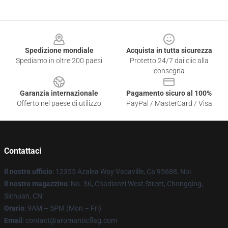
Footer
Spedizione mondiale
Acquista in tutta sicurezza
Spediamo in oltre 200 paesi
Protetto 24/7 dai clic alla
consegna
Garanzia internazionale
Pagamento sicuro al 100%
Offerto nel paese di utilizzo
PayPal / MasterCard / Visa
Contattaci
Il nostro ufficio
: 12355 Azalea Way Vacaville, Ca 95688, Noi
Il nostro magazzino
: No. 36, Chadianzi West Street, Chongqing,
Sichuan, CN
Orario
: 9AM – 5PM (Mon – Fri)
Email
: contact@aromanticflag.com