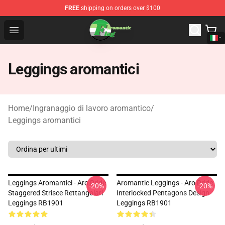
FREE
shipping on orders over $100
Aromantic Flag Shop - The Best Store of Aromantic Flag
Open menu
Leggings aromantici
Home
/
Ingranaggio di lavoro aromantico
/
Leggings aromantici
Leggings Aromantici - Aro Pride
Aromantic Leggings - Aro Pride
-20%
-20%
Staggered Strisce Rettangolari
Interlocked Pentagons Design
Leggings RB1901
Leggings RB1901