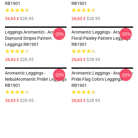
RB1901
RB1901
26,63 €
$28.95
26,63 €
$28.95
Leggings Aromantici - Aro Pride
Aromantic Leggings - Aro Pride
-20%
-20%
Diamond Stripes Pattern
Floral Paisley Pattern Leggings
Leggings RB1901
RB1901
26,63 €
$28.95
26,63 €
$28.95
Aromantic Leggings -
Aromantic Leggings - Aromantic
-20%
-20%
NebulAromantic Pride! Leggings
Pride Flag Colors Leggings
RB1901
RB1901
26,63 €
$28.95
26,63 €
$28.95