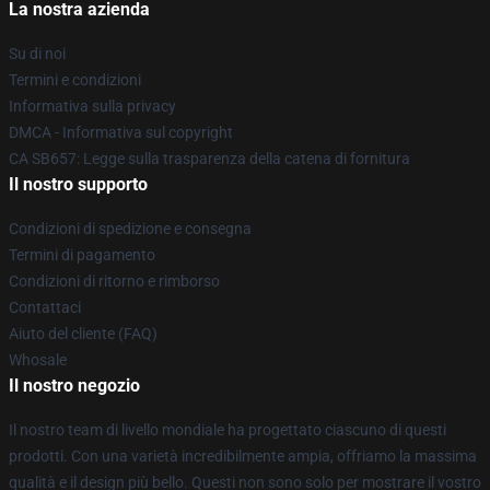
La nostra azienda
Su di noi
Termini e condizioni
Informativa sulla privacy
DMCA - Informativa sul copyright
CA SB657: Legge sulla trasparenza della catena di fornitura
Il nostro supporto
Condizioni di spedizione e consegna
Termini di pagamento
Condizioni di ritorno e rimborso
Contattaci
Aiuto del cliente (FAQ)
Whosale
Il nostro negozio
Il nostro team di livello mondiale ha progettato ciascuno di questi
prodotti. Con una varietà incredibilmente ampia, offriamo la massima
qualità e il design più bello. Questi non sono solo per mostrare il vostro