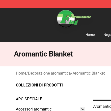
Aromantic Flag Shop - The Best Store of Aromantic Fl
Home
Nego
Aromantic Blanket
Home
/
Decorazione aromantica
/
Aromantic Blanket
COLLEZIONI DI PRODOTTI
ARO SPECIALE
Aromantic 
Accessori aromantici