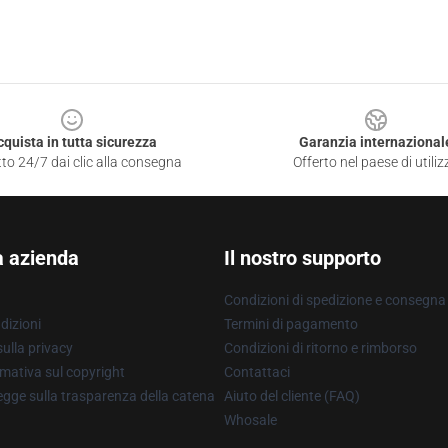
cquista in tutta sicurezza
Garanzia internazional
to 24/7 dai clic alla consegna
Offerto nel paese di utiliz
a azienda
Il nostro supporto
Condizioni di spedizione e consegna
dizioni
Termini di pagamento
ulla privacy
Condizioni di ritorno e rimborso
mativa sul copyright
Contattaci
gge sulla trasparenza della catena
Aiuto del cliente (FAQ)
Whosale