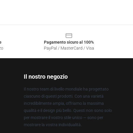
e
Pagamento sicuro al 100%
zo
PayPal / MasterCard / Visa
Il nostro negozio
Il nostro team di livello mondiale ha progettato
ciascuno di questi prodotti. Con una varietà
incredibilmente ampia, offriamo la massima
qualità e il design più bello. Questi non sono solo
per mostrare il vostro stile unico — sono per
mostrare la vostra individualità.