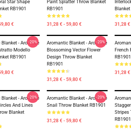
oral Star Shape
Paint Splatter Throw Blanket
Interlo
anket RB1901
RB1901
Blanke
59,80 €
31,28 € - 59,80 €
31,28 € 
-20%
-20%
Blanket - Aro Pride
Aromantic Blanket - Aro Pride
Aromant
stratto Modello
Blossoming Vector Flower
French 
anket RB1901
Design Throw Blanket
RB1901
RB1901
59,80 €
31,28 € 
31,28 € - 59,80 €
-20%
-20%
Blanket - Aro Pride
Aromantic Blanket - Aro Pride
Aromant
ircles And Lines
Snail Throw Blanket RB1901
Stagger
row Blanket
Stripes
RB1901
31,28 € - 59,80 €