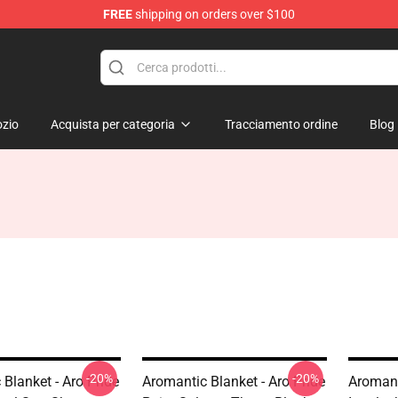
FREE
shipping on orders over $100
ag
zio
Acquista per categoria
Tracciamento ordine
Blog
-20%
-20%
Blanket - Aro Pride
Aromantic Blanket - Aro Pride
Aromant