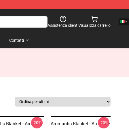
Assistenza clienti
Visualizza carrello
Contatti
-20%
-20%
ic Blanket - Aro Pride
Aromantic Blanket - Aro Pride