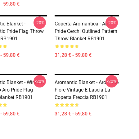
- 59,80 €
-20%
-20%
ic Blanket -
Coperta Aromantica - Aro
ic Pride Flag Throw
Pride Cerchi Outlined Pattern
t RB1901
Throw Blanket RB1901
- 59,80 €
31,28 € - 59,80 €
-20%
-20%
ic Blanket - Window
Aromantic Blanket - Aro Pride
 Aro Pride Flag
Fiore Vintage E Lascia La
Blanket RB1901
Coperta Freccia RB1901
- 59,80 €
31,28 € - 59,80 €