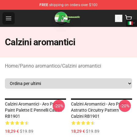
FREE
shipping on orders over $100
Aromantic Flag Shop - The Best Store of Aromantic Flag
Open menu
Calzini aromantici
Home
/
Panno aromantico
/
Calzini aromantici
Calzini Aromantici - Aro Pride
Calzini Aromantici - Aro Pride
-20%
-20%
Paint Palette E Pennelli Calzini
Astratto Circuitry Pattern
RB1901
Calzini RB1901
18,29 €
$19.89
18,29 €
$19.89