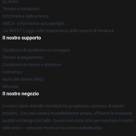
Su di noi
Termini e condizioni
Informativa sulla privacy
DMCA - Informativa sul copyright
CA SB657: Legge sulla trasparenza della catena di fornitura
Il nostro supporto
Condizioni di spedizione e consegna
Termini di pagamento
Condizioni di ritorno e rimborso
Contattaci
Aiuto del cliente (FAQ)
Whosale
Il nostro negozio
Il nostro team di livello mondiale ha progettato ciascuno di questi
prodotti. Con una varietà incredibilmente ampia, offriamo la massima
qualità e il design più bello. Questi non sono solo per mostrare il vostro
stile unico — sono per mostrare la vostra individualità.