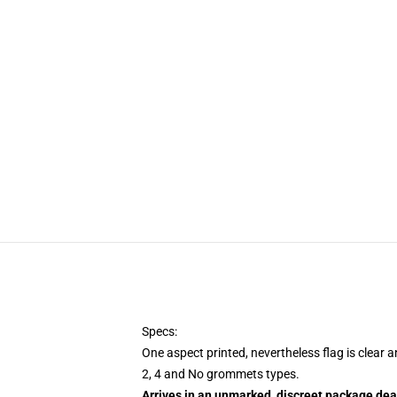
Specs:
One aspect printed, nevertheless flag is clear 
2, 4 and No grommets types.
Arrives in an unmarked, discreet package dea