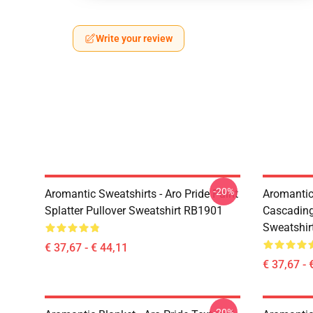
Write your review
-20%
Aromantic Sweatshirts - Aro Pride Paint
Aromantic 
Splatter Pullover Sweatshirt RB1901
Cascading
Sweatshir
€ 37,67 - € 44,11
€ 37,67 - 
-20%