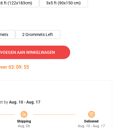
x6 ft (122x183cm)
3x5 ft (90x150 cm)
mets
2 Grommets Left
VOEGEN AAN WINKELWAGEN
over
03
:
09
:
54
et by
Aug. 10 - Aug. 17
Shipping
Delivered
Aug. 06
Aug. 10 - Aug. 17