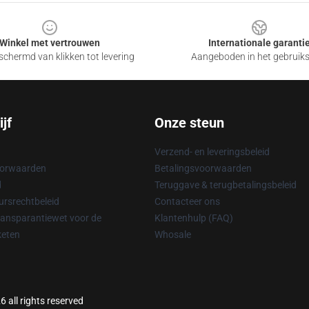
Winkel met vertrouwen
Internationale garanti
chermd van klikken tot levering
Aangeboden in het gebruik
jf
Onze steun
Verzend- en leveringsbeleid
oorwaarden
Betalingsvoorwaarden
d
Teruggave & terugbetalingsbeleid
rsrechtbeleid
Contacteer ons
ransparantiewet voor de
Klantenhulp (FAQ)
keten
Whosale
 all rights reserved