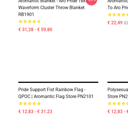
Aromantic Blanket - Aro Pride Textured
Aromantic
Waveform Cluster Throw Blanket
To Aro Pr
RB1901
€ 22,49
$2
€ 31,28 - € 59,80
Pride Support Fist Rainbow Flag -
Polysexual
QPOC | Aromantic Flag Store PN2101
Store PN
€ 12,83 - € 31,23
€ 12,83 - 