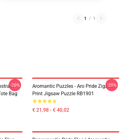
1
/
1
-20%
-20%
bstract
Aromantic Puzzles - Aro Pride Zigzag
 Tote Bag
Print Jigsaw Puzzle RB1901
€ 21,98 - € 40,02