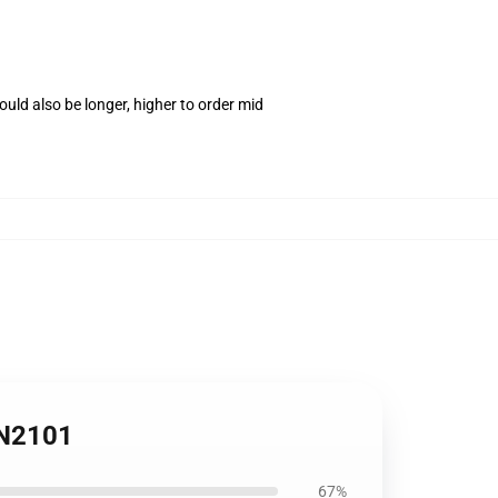
uld also be longer, higher to order mid
PN2101
67%