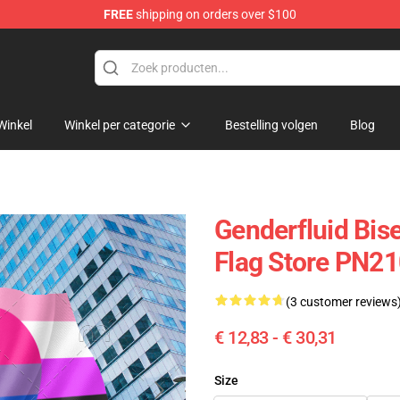
FREE
shipping on orders over $100
ag
Winkel
Winkel per categorie
Bestelling volgen
Blog
Genderfluid Bise
Flag Store PN2
(3 customer reviews
€ 12,83 - € 30,31
Size