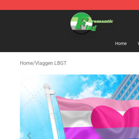
Aromantic Flag Shop - The Best Store of Aromantic Fl
Home
Home
/
Vlaggen LBGT