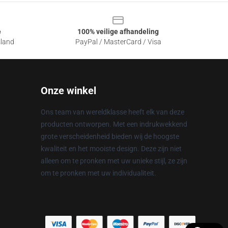
e
100% veilige afhandeling
sland
PayPal / MasterCard / Visa
Onze winkel
Ons team van wereldklasse heeft elk van deze
producten ontworpen. Met een indrukwekkend
grote verscheidenheid bieden wij de hoogste
kwaliteit en het mooiste design. Deze zijn niet
alleen om te pronken met uw unieke stijl, ze zijn
om te pronken met uw individualiteit.