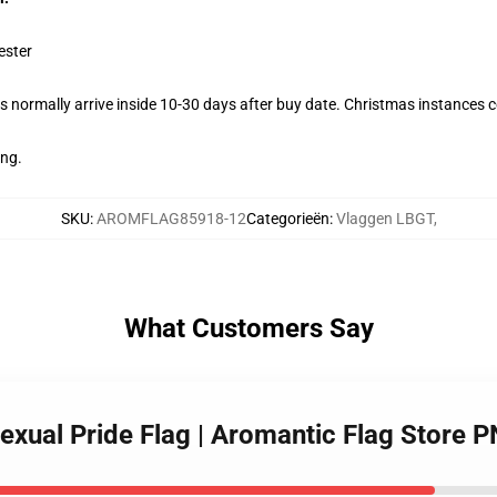
ester
 normally arrive inside 10-30 days after buy date. Christmas instances co
ing.
SKU
:
AROMFLAG85918-12
Categorieën
:
Vlaggen LBGT
,
What Customers Say
sexual Pride Flag | Aromantic Flag Store 