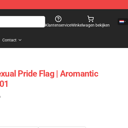
Klantenservice
Winkelwagen bekijken
Contact
xual Pride Flag | Aromantic
101
)