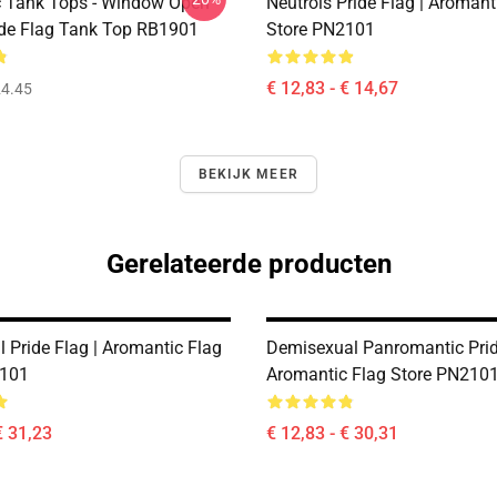
 Tank Tops - Window Open
Neutrois Pride Flag | Aromant
ide Flag Tank Top RB1901
Store PN2101
€ 12,83 - € 14,67
4.45
BEKIJK MEER
Gerelateerde producten
 Pride Flag | Aromantic Flag
Demisexual Panromantic Prid
2101
Aromantic Flag Store PN210
€ 31,23
€ 12,83 - € 30,31