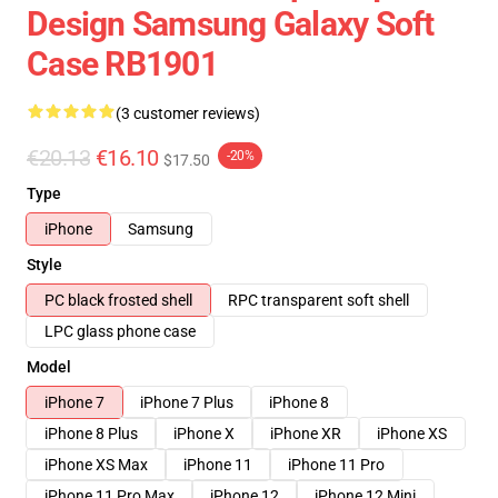
Design Samsung Galaxy Soft
Case RB1901
(3 customer reviews)
€20.13
€16.10
-20%
$17.50
Type
iPhone
Samsung
Style
PC black frosted shell
RPC transparent soft shell
LPC glass phone case
Model
iPhone 7
iPhone 7 Plus
iPhone 8
iPhone 8 Plus
iPhone X
iPhone XR
iPhone XS
iPhone XS Max
iPhone 11
iPhone 11 Pro
iPhone 11 Pro Max
iPhone 12
iPhone 12 Mini