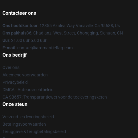
Contacteer ons
Ons hoofdkantoor
: 12355 Azalea Way Vacaville, Ca 95688, Us
Ons pakhuis
36, Chadianzi West Street, Chongqing, Sichuan, CN
Uur
: 21.00 uur 5.00 uur
E-mail
: contact@aromanticflag.com
Ons bedrijf
Over ons
Algemene voorwaarden
Privacybeleid
DMCA - Auteursrechtbeleid
CA SB657: Transparantiewet voor de toeleveringsketen
Onze steun
Verzend- en leveringsbeleid
Betalingsvoorwaarden
Teruggave & terugbetalingsbeleid