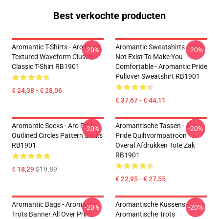
Best verkochte producten
Aromantic T-Shirts - Aro Pride
Aromantic Sweatshirts - I Do
-20%
-20%
Textured Waveform Cluster
Not Exist To Make You
Classic T-Shirt RB1901
Comfortable - Aromantic Pride
Pullover Sweatshirt RB1901
€ 24,38 - € 28,06
€ 37,67 - € 44,11
Aromantic Socks - Aro Pride
Aromantische Tassen - Aro
-20%
-20%
Outlined Circles Pattern Socks
Pride Quiltvormpatroon
RB1901
Overal Afdrukken Tote Zak
RB1901
€ 18,29
$19.89
€ 22,95 - € 27,55
Aromantic Bags - Aromantic
Aromantische Kussens -
-20%
-20%
Trots Banner All Over Print
Aromantische Trots