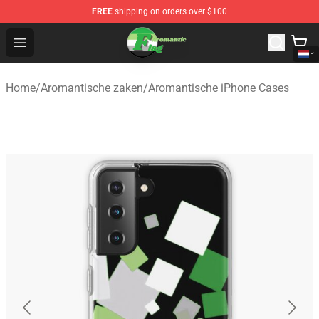
FREE
shipping on orders over $100
Aromantic Flag Shop - The Best Store of Aromantic Flag
Open menu
Home
/
Aromantische zaken
/
Aromantische iPhone Cases