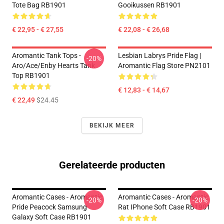
Tote Bag RB1901
Gooikussen RB1901
€ 22,95 - € 27,55
€ 22,08 - € 26,68
Aromantic Tank Tops -
Lesbian Labrys Pride Flag |
-20%
Aro/ace/enby Hearts Tank
Aromantic Flag Store PN2101
Top RB1901
€ 12,83 - € 14,67
€ 22,49
$24.45
BEKIJK MEER
Gerelateerde producten
Aromantic Cases - Aromantic
Aromantic Cases - Aromantic
-20%
-20%
Pride Peacock Samsung
Rat IPhone Soft Case RB1901
Galaxy Soft Case RB1901