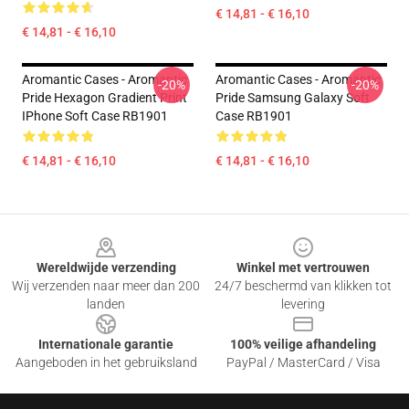
€ 14,81 - € 16,10
€ 14,81 - € 16,10
Aromantic Cases - Aromantic
Aromantic Cases - Aromantic
-20%
-20%
Pride Hexagon Gradient Print
Pride Samsung Galaxy Soft
IPhone Soft Case RB1901
Case RB1901
€ 14,81 - € 16,10
€ 14,81 - € 16,10
Footer
Wereldwijde verzending
Winkel met vertrouwen
Wij verzenden naar meer dan 200
24/7 beschermd van klikken tot
landen
levering
Internationale garantie
100% veilige afhandeling
Aangeboden in het gebruiksland
PayPal / MasterCard / Visa