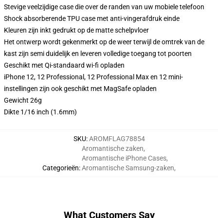
Stevige veelzijdige case die over de randen van uw mobiele telefoon
Shock absorberende TPU case met anti-vingerafdruk einde
Kleuren zijn inkt gedrukt op de matte schelpvloer
Het ontwerp wordt gekenmerkt op de weer terwijl de omtrek van de
kast zijn semi duidelijk en leveren volledige toegang tot poorten
Geschikt met Qi-standaard wi-fi opladen
iPhone 12, 12 Professional, 12 Professional Max en 12 mini-
instellingen zijn ook geschikt met MagSafe opladen
Gewicht 26g
Dikte 1/16 inch (1.6mm)
SKU
:
AROMFLAG78854
Aromantische zaken
,
Aromantische iPhone Cases
,
Categorieën
:
Aromantische Samsung-zaken
,
What Customers Say