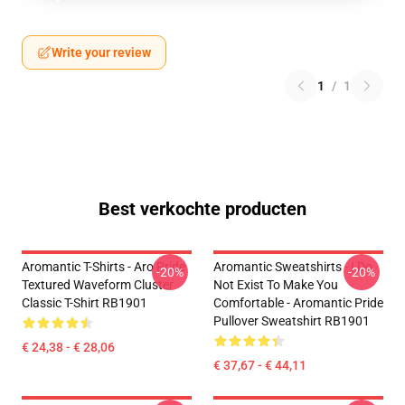
Write your review
1
/
1
Best verkochte producten
Aromantic T-Shirts - Aro Pride
Aromantic Sweatshirts - I Do
-20%
-20%
Textured Waveform Cluster
Not Exist To Make You
Classic T-Shirt RB1901
Comfortable - Aromantic Pride
Pullover Sweatshirt RB1901
€ 24,38 - € 28,06
€ 37,67 - € 44,11