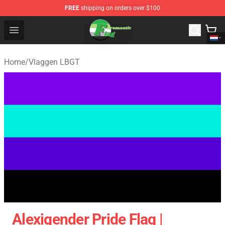
FREE
shipping on orders over $100
Aromantic Flag Shop - The Best Store of Aromantic Flag
Open menu
Home
/
Vlaggen LBGT
Alexigender Pride Flag |