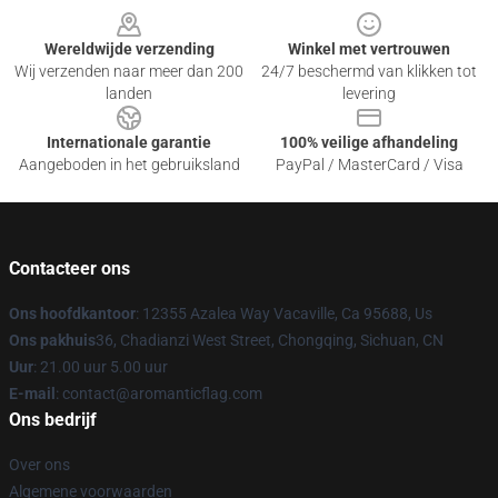
Wereldwijde verzending
Winkel met vertrouwen
Wij verzenden naar meer dan 200
24/7 beschermd van klikken tot
landen
levering
Internationale garantie
100% veilige afhandeling
Aangeboden in het gebruiksland
PayPal / MasterCard / Visa
Contacteer ons
Ons hoofdkantoor
: 12355 Azalea Way Vacaville, Ca 95688, Us
Ons pakhuis
36, Chadianzi West Street, Chongqing, Sichuan, CN
Uur
: 21.00 uur 5.00 uur
E-mail
: contact@aromanticflag.com
Ons bedrijf
Over ons
Algemene voorwaarden