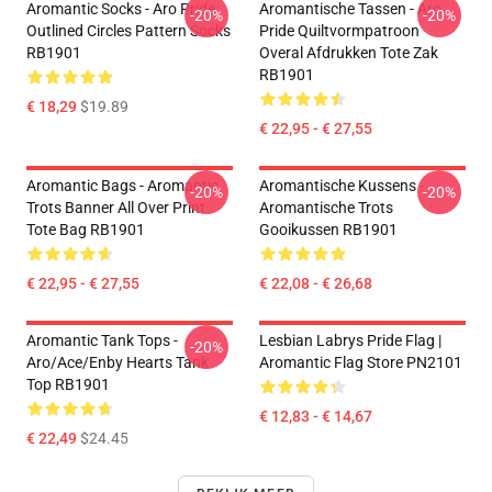
Aromantic Socks - Aro Pride
Aromantische Tassen - Aro
-20%
-20%
Outlined Circles Pattern Socks
Pride Quiltvormpatroon
RB1901
Overal Afdrukken Tote Zak
RB1901
€ 18,29
$19.89
€ 22,95 - € 27,55
Aromantic Bags - Aromantic
Aromantische Kussens -
-20%
-20%
Trots Banner All Over Print
Aromantische Trots
Tote Bag RB1901
Gooikussen RB1901
€ 22,95 - € 27,55
€ 22,08 - € 26,68
Aromantic Tank Tops -
Lesbian Labrys Pride Flag |
-20%
Aro/ace/enby Hearts Tank
Aromantic Flag Store PN2101
Top RB1901
€ 12,83 - € 14,67
€ 22,49
$24.45