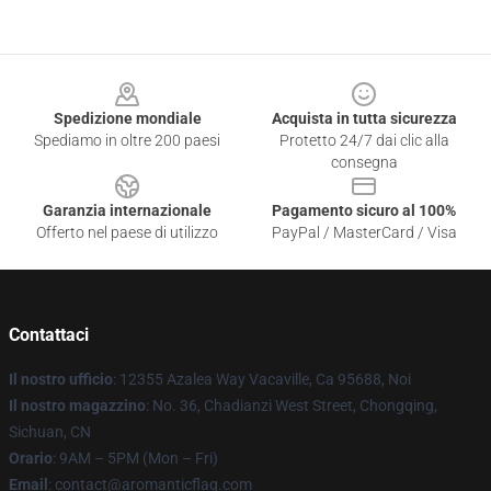
Footer
Spedizione mondiale
Acquista in tutta sicurezza
Spediamo in oltre 200 paesi
Protetto 24/7 dai clic alla
consegna
Garanzia internazionale
Pagamento sicuro al 100%
Offerto nel paese di utilizzo
PayPal / MasterCard / Visa
Contattaci
Il nostro ufficio
: 12355 Azalea Way Vacaville, Ca 95688, Noi
Il nostro magazzino
: No. 36, Chadianzi West Street, Chongqing,
Sichuan, CN
Orario
: 9AM – 5PM (Mon – Fri)
Email
: contact@aromanticflag.com