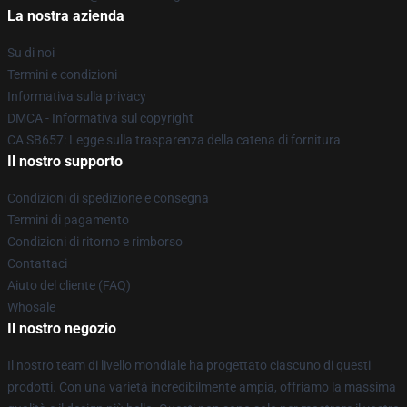
La nostra azienda
Su di noi
Termini e condizioni
Informativa sulla privacy
DMCA - Informativa sul copyright
CA SB657: Legge sulla trasparenza della catena di fornitura
Il nostro supporto
Condizioni di spedizione e consegna
Termini di pagamento
Condizioni di ritorno e rimborso
Contattaci
Aiuto del cliente (FAQ)
Whosale
Il nostro negozio
Il nostro team di livello mondiale ha progettato ciascuno di questi
prodotti. Con una varietà incredibilmente ampia, offriamo la massima