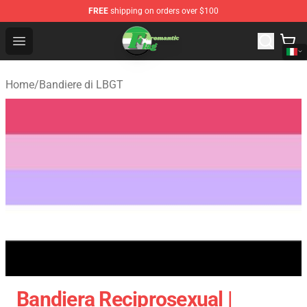
FREE
shipping on orders over $100
Aromantic Flag Shop - The Best Store of Aromantic Flag
Open menu
Home
/
Bandiere di LBGT
Bandiera Reciprosexual |