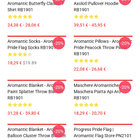
Aromantic Butterfly Classic T-
Axolotl Pullover Hoodie
Shirt RB1901
RB1901
24,38 € - 28,06 €
39,51 € - 45,95 €
Aromantic Socks - Aromantic
Aromantic Pillows - Aromantic
-20%
-20%
Pride Flag Socks RB1901
Pride Peacock Throw Pillow
RB1901
18,29 €
$19.89
22,08 € - 26,68 €
Aromantic Blanket - Aro Pride
Maschere Aromantiche -
-20%
-20%
Paint Splatter Throw Blanket
Maschera Piatta Api Aro
RB1901
RB1901
31,28 € - 59,80 €
18,29 € - 20,70 €
Aromantic Blanket - Aro Pride
Progress Pride Flag |
-20%
Balloon Cluster Throw Blanket
Aromantic Flag Store PN2101