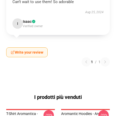
Can’t wait to use them! So adorable
Aug 25, 2024
Isaac
I
Verified owner
Write your review
1
/
1
I prodotti più venduti
T-Shirt Aromantica -
Aromantic Hoodies - Aro
-20%
-20%