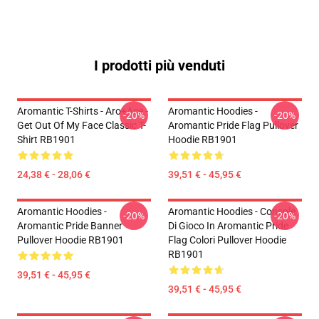
I prodotti più venduti
Aromantic T-Shirts - Aro+Ace -
Aromantic Hoodies -
-20%
-20%
Get Out Of My Face Classic T-
Aromantic Pride Flag Pullover
Shirt RB1901
Hoodie RB1901
24,38 € - 28,06 €
39,51 € - 45,95 €
Aromantic Hoodies -
Aromantic Hoodies - Console
-20%
-20%
Aromantic Pride Banner
Di Gioco In Aromantic Pride
Pullover Hoodie RB1901
Flag Colori Pullover Hoodie
RB1901
39,51 € - 45,95 €
39,51 € - 45,95 €