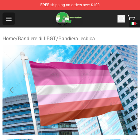
FREE
shipping on orders over $100
Aromantic Flag Shop - The Best Store of Aromantic Flag
Open menu
Home
/
Bandiere di LBGT
/
Bandiera lesbica