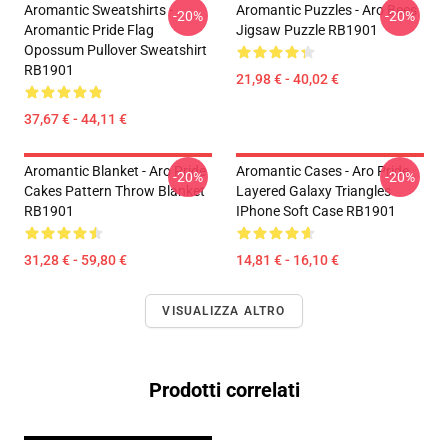
Aromantic Sweatshirts -
Aromantic Puzzles - Aro Bees
-20%
-20%
Aromantic Pride Flag
Jigsaw Puzzle RB1901
Opossum Pullover Sweatshirt
RB1901
21,98 € - 40,02 €
37,67 € - 44,11 €
Aromantic Blanket - Aro Pride
Aromantic Cases - Aro Pride
-20%
-20%
Cakes Pattern Throw Blanket
Layered Galaxy Triangles
RB1901
IPhone Soft Case RB1901
31,28 € - 59,80 €
14,81 € - 16,10 €
VISUALIZZA ALTRO
Prodotti correlati