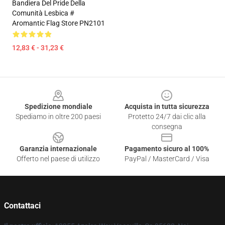
Bandiera Del Pride Della
Comunità Lesbica #
Aromantic Flag Store PN2101
12,83 € - 31,23 €
Footer
Spedizione mondiale
Acquista in tutta sicurezza
Spediamo in oltre 200 paesi
Protetto 24/7 dai clic alla
consegna
Garanzia internazionale
Pagamento sicuro al 100%
Offerto nel paese di utilizzo
PayPal / MasterCard / Visa
Contattaci