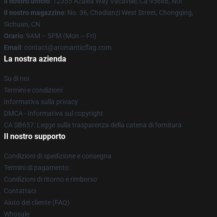
Il nostro ufficio
: 12355 Azalea Way Vacaville, Ca 95688, Noi
Il nostro magazzino
: No. 36, Chadianzi West Street, Chongqing,
Sichuan, CN
Orario
: 9AM – 5PM (Mon – Fri)
Email
: contact@aromanticflag.com
La nostra azienda
Su di noi
Termini e condizioni
Informativa sulla privacy
DMCA - Informativa sul copyright
CA SB657: Legge sulla trasparenza della catena di fornitura
Il nostro supporto
Condizioni di spedizione e consegna
Termini di pagamento
Condizioni di ritorno e rimborso
Contattaci
Aiuto del cliente (FAQ)
Whosale