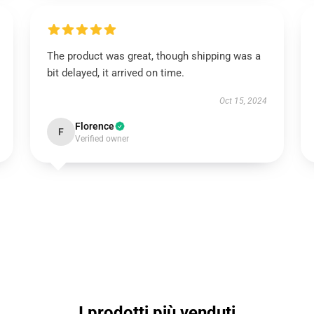
The product was great, though shipping was a
bit delayed, it arrived on time.
Oct 15, 2024
Florence
F
Verified owner
I prodotti più venduti