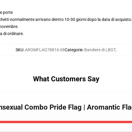
le porte
chetti normalmente arrivano dentro 10-30 giorni dopo la data di acquisto
à novembre.
a di ordinare.
SKU
:
AROMFLAG78816-08
Categorie
:
Bandiere di LBGT
,
What Customers Say
ansexual Combo Pride Flag | Aromantic F