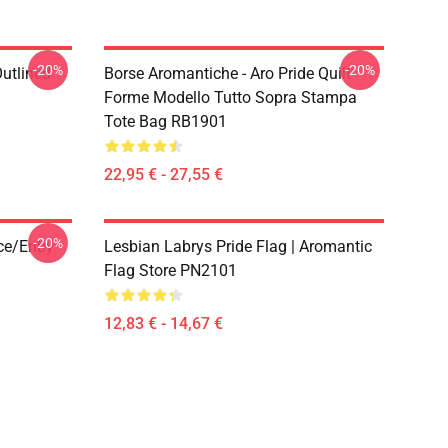
-20%
-20%
Outlined
Borse Aromantiche - Aro Pride Quilt
1
Forme Modello Tutto Sopra Stampa
Tote Bag RB1901
22,95 € - 27,55 €
-20%
ace/enby
Lesbian Labrys Pride Flag | Aromantic
Flag Store PN2101
12,83 € - 14,67 €