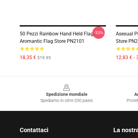
-33%
50 Pezzi Rainbow Hand Held Flags |
Asexual Pr
Aromantic Flag Store PN2101
Store PN
18,35 €
12,83 € - 
$19.95
Footer
Spedizione mondiale
A
Spediamo in oltre 200 paesi
Protet
Contattaci
La nostr