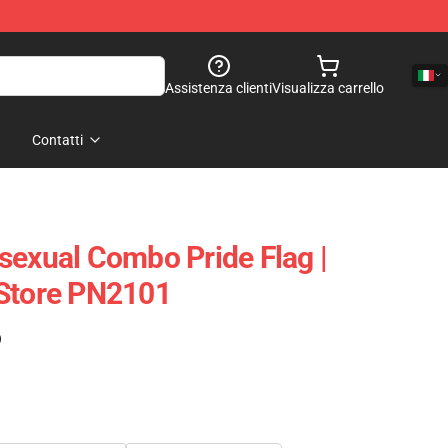
Assistenza clienti
Visualizza carrello
Contatti
sexual Combo Pride Flag |
 Store PN2101
)