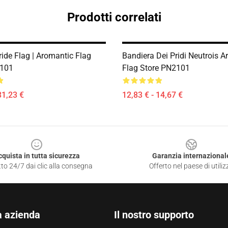
Prodotti correlati
ide Flag | Aromantic Flag
Bandiera Dei Pridi Neutrois 
2101
Flag Store PN2101
31,23 €
12,83 € - 14,67 €
cquista in tutta sicurezza
Garanzia internazional
to 24/7 dai clic alla consegna
Offerto nel paese di utiliz
a azienda
Il nostro supporto