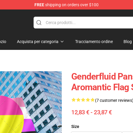
FREE
shipping on orders over $100
ag
zio
Acquista per categoria
Tracciamento ordine
Blog
Genderfluid Pan
Aromantic Flag
(7 customer reviews
12,83 € - 23,87 €
Size