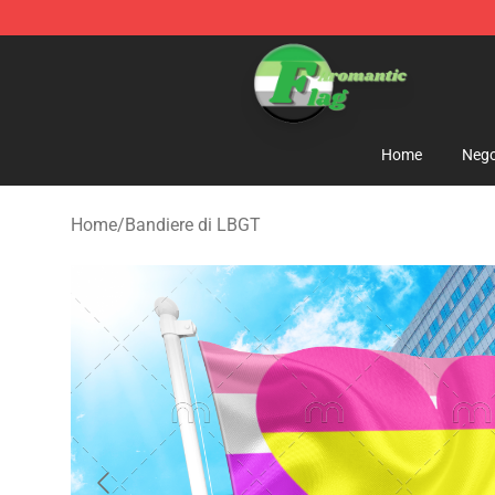
Aromantic Flag Shop - The Best Store of Aromantic Fl
Home
Nego
Home
/
Bandiere di LBGT