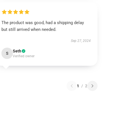
The product was good, had a shipping delay
but still arrived when needed.
Sep 27, 2024
Seth
S
Verified owner
1
/
2