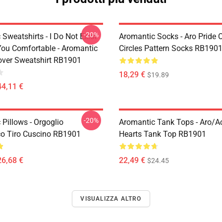
-20%
Sweatshirts - I Do Not Exist
Aromantic Socks - Aro Pride 
ou Comfortable - Aromantic
Circles Pattern Socks RB190
lover Sweatshirt RB1901
18,29 €
$19.89
44,11 €
-20%
Pillows - Orgoglio
Aromantic Tank Tops - Aro/
o Tiro Cuscino RB1901
Hearts Tank Top RB1901
26,68 €
22,49 €
$24.45
VISUALIZZA ALTRO