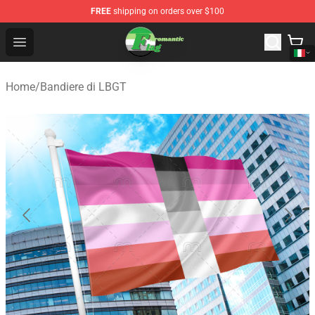
FREE
shipping on orders over $100
Aromantic Flag Shop - The Best Store of Aromantic Flag
Open menu
Home
/
Bandiere di LBGT