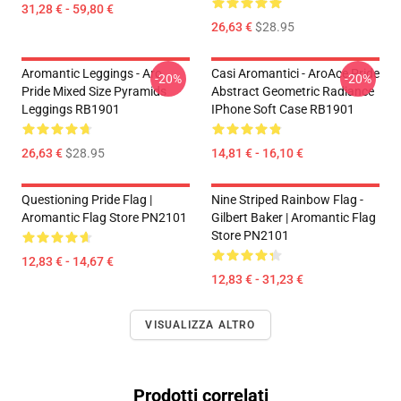
31,28 € - 59,80 €
26,63 €
$28.95
Aromantic Leggings - Aro
Casi Aromantici - AroAce Pride
-20%
-20%
Pride Mixed Size Pyramids
Abstract Geometric Radiance
Leggings RB1901
IPhone Soft Case RB1901
26,63 €
$28.95
14,81 € - 16,10 €
Questioning Pride Flag |
Nine Striped Rainbow Flag -
Aromantic Flag Store PN2101
Gilbert Baker | Aromantic Flag
Store PN2101
12,83 € - 14,67 €
12,83 € - 31,23 €
VISUALIZZA ALTRO
Prodotti correlati