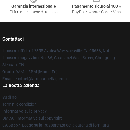
Garanzia internazionale
Pagamento sicuro al 100%
Offerto nel paese di utilizzo
PayPal / MasterCard / Visa
Contattaci
Il nostro ufficio
: 12355 Azalea Way Vacaville, Ca 95688, Noi
Il nostro magazzino
: No. 36, Chadianzi West Street, Chongqing,
Sichuan, CN
Orario
: 9AM – 5PM (Mon – Fri)
Email
: contact@aromanticflag.com
La nostra azienda
Su di noi
Termini e condizioni
Informativa sulla privacy
DMCA - Informativa sul copyright
CA SB657: Legge sulla trasparenza della catena di fornitura