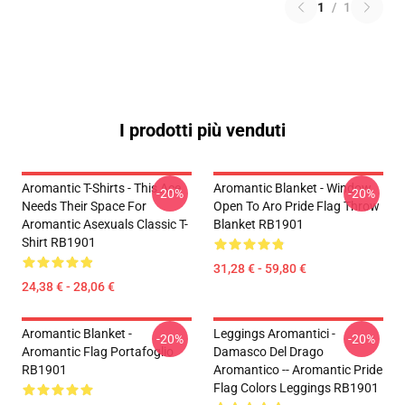
1
/
1
I prodotti più venduti
Aromantic T-Shirts - This Ace
Aromantic Blanket - Window
-20%
-20%
Needs Their Space For
Open To Aro Pride Flag Throw
Aromantic Asexuals Classic T-
Blanket RB1901
Shirt RB1901
31,28 € - 59,80 €
24,38 € - 28,06 €
Aromantic Blanket -
Leggings Aromantici -
-20%
-20%
Aromantic Flag Portafoglio
Damasco Del Drago
RB1901
Aromantico -- Aromantic Pride
Flag Colors Leggings RB1901