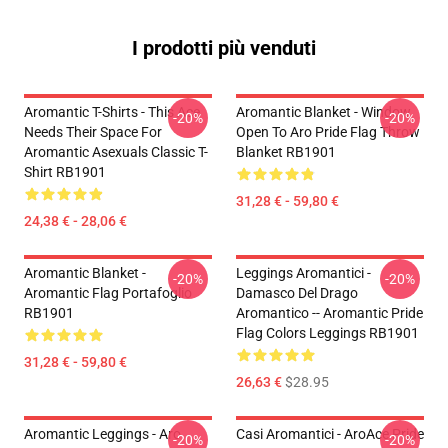
I prodotti più venduti
Aromantic T-Shirts - This Ace
Aromantic Blanket - Window
-20%
-20%
Needs Their Space For
Open To Aro Pride Flag Throw
Aromantic Asexuals Classic T-
Blanket RB1901
Shirt RB1901
31,28 € - 59,80 €
24,38 € - 28,06 €
Aromantic Blanket -
Leggings Aromantici -
-20%
-20%
Aromantic Flag Portafoglio
Damasco Del Drago
RB1901
Aromantico -- Aromantic Pride
Flag Colors Leggings RB1901
31,28 € - 59,80 €
26,63 €
$28.95
Aromantic Leggings - Aro
Casi Aromantici - AroAce Pride
-20%
-20%