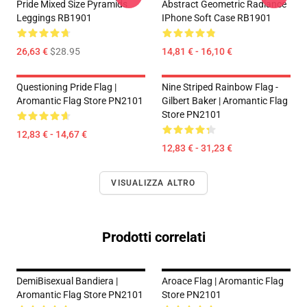
Pride Mixed Size Pyramids
Abstract Geometric Radiance
Leggings RB1901
IPhone Soft Case RB1901
26,63 €
$28.95
14,81 € - 16,10 €
Questioning Pride Flag |
Nine Striped Rainbow Flag -
Aromantic Flag Store PN2101
Gilbert Baker | Aromantic Flag
Store PN2101
12,83 € - 14,67 €
12,83 € - 31,23 €
VISUALIZZA ALTRO
Prodotti correlati
DemiBisexual Bandiera |
Aroace Flag | Aromantic Flag
Aromantic Flag Store PN2101
Store PN2101