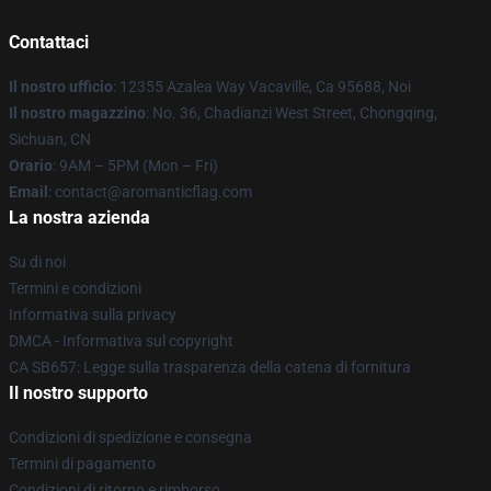
Contattaci
Il nostro ufficio
: 12355 Azalea Way Vacaville, Ca 95688, Noi
Il nostro magazzino
: No. 36, Chadianzi West Street, Chongqing,
Sichuan, CN
Orario
: 9AM – 5PM (Mon – Fri)
Email
: contact@aromanticflag.com
La nostra azienda
Su di noi
Termini e condizioni
Informativa sulla privacy
DMCA - Informativa sul copyright
CA SB657: Legge sulla trasparenza della catena di fornitura
Il nostro supporto
Condizioni di spedizione e consegna
Termini di pagamento
Condizioni di ritorno e rimborso