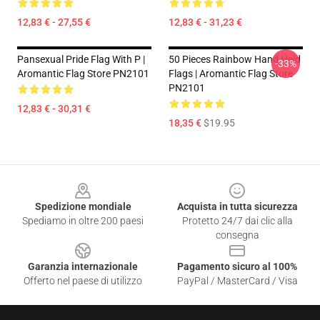
12,83 € - 27,55 €
12,83 € - 31,23 €
Pansexual Pride Flag With P |
50 Pieces Rainbow Hand Held
-33%
Aromantic Flag Store PN2101
Flags | Aromantic Flag Store
PN2101
12,83 € - 30,31 €
18,35 €
$19.95
Footer
Spedizione mondiale
Acquista in tutta sicurezza
Spediamo in oltre 200 paesi
Protetto 24/7 dai clic alla
consegna
Garanzia internazionale
Pagamento sicuro al 100%
Offerto nel paese di utilizzo
PayPal / MasterCard / Visa