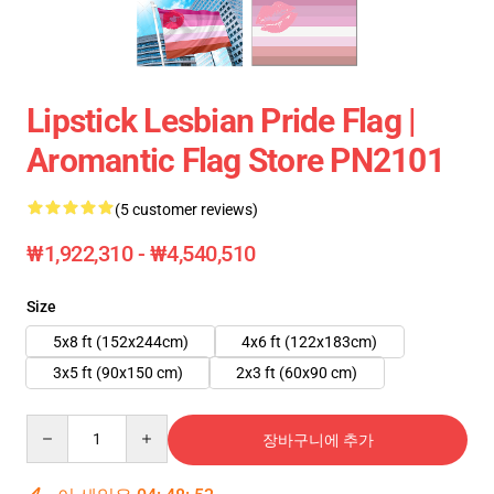
Lipstick Lesbian Pride Flag |
Aromantic Flag Store PN2101
(5 customer reviews)
₩1,922,310 - ₩4,540,510
Size
5x8 ft (152x244cm)
4x6 ft (122x183cm)
3x5 ft (90x150 cm)
2x3 ft (60x90 cm)
Quantity
장바구니에 추가