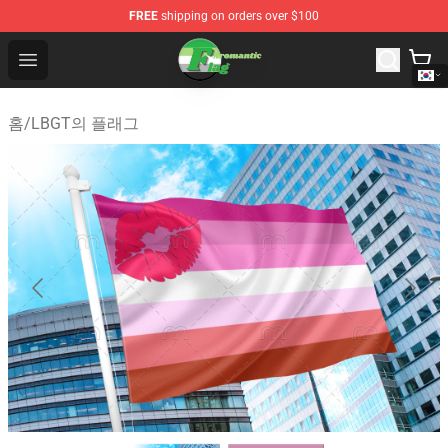
FREE
shipping on orders over $100
Aromantic Flag Shop - The Best Store of Aromantic Flag
Open menu
홈
/
LBGT의 플래그