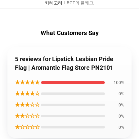
카테고리
:
LBGT의 플래그
,
What Customers Say
5 reviews for Lipstick Lesbian Pride
Flag | Aromantic Flag Store PN2101
★★★★★
100%
★★★★☆
0%
★★★☆☆
0%
★★☆☆☆
0%
★☆☆☆☆
0%