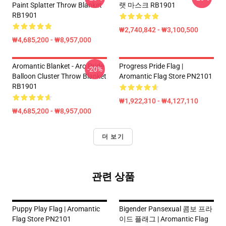
Paint Splatter Throw Blanket
랫 마스크 RB1901
RB1901
₩2,740,842 - ₩3,100,500
₩4,685,200 - ₩8,957,000
Aromantic Blanket - Aro Pride
Progress Pride Flag |
-20%
Balloon Cluster Throw Blanket
Aromantic Flag Store PN2101
RB1901
₩1,922,310 - ₩4,127,110
₩4,685,200 - ₩8,957,000
더 보기
관련 상품
Puppy Play Flag | Aromantic
Bigender Pansexual 콤보 프라
Flag Store PN2101
이드 플래그 | Aromantic Flag