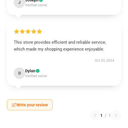
Joseph
J
Verified owner
This store provides efficient and reliable service,
which made my shopping experience enjoyable.
Oct 20, 2024
Dylan
D
Verified owner
Write your review
1
/
1