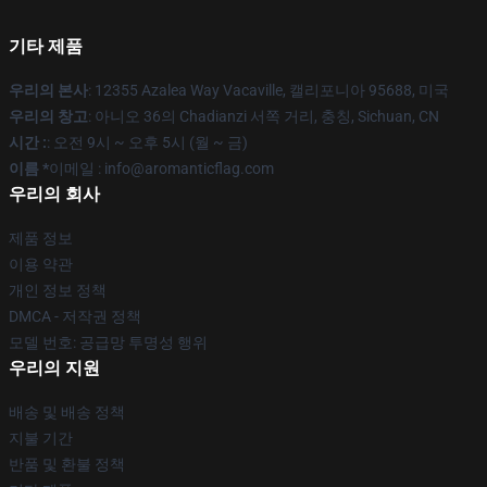
기타 제품
우리의 본사
: 12355 Azalea Way Vacaville, 캘리포니아 95688, 미국
우리의 창고
: 아니오 36의 Chadianzi 서쪽 거리, 충칭, Sichuan, CN
시간 :
: 오전 9시 ~ 오후 5시 (월 ~ 금)
이름 *
이메일 : info@aromanticflag.com
우리의 회사
제품 정보
이용 약관
개인 정보 정책
DMCA - 저작권 정책
모델 번호: 공급망 투명성 행위
우리의 지원
배송 및 배송 정책
지불 기간
반품 및 환불 정책