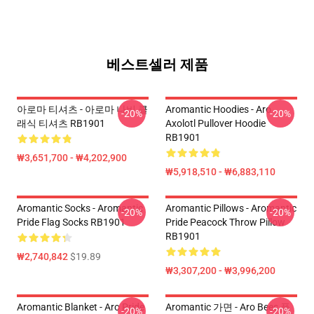
베스트셀러 제품
아로마 티셔츠 - 아로마 나비 클
Aromantic Hoodies - Aro
-20%
-20%
래식 티셔츠 RB1901
Axolotl Pullover Hoodie
RB1901
₩3,651,700 - ₩4,202,900
₩5,918,510 - ₩6,883,110
Aromantic Socks - Aromantic
Aromantic Pillows - Aromantic
-20%
-20%
Pride Flag Socks RB1901
Pride Peacock Throw Pillow
RB1901
₩2,740,842
$19.89
₩3,307,200 - ₩3,996,200
Aromantic Blanket - Aro Pride
Aromantic 가면 - Aro Bees 플
-20%
-20%