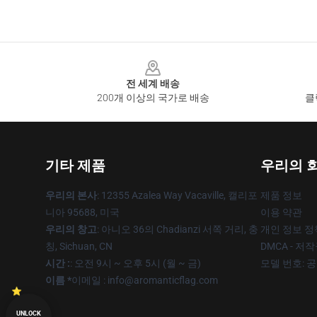
Footer
전 세계 배송
200개 이상의 국가로 배송
클
기타 제품
우리의 
우리의 본사
: 12355 Azalea Way Vacaville, 캘리포
제품 정보
니아 95688, 미국
이용 약관
우리의 창고
: 아니오 36의 Chadianzi 서쪽 거리, 충
개인 정보 정
칭, Sichuan, CN
DMCA - 저
시간 :
: 오전 9시 ~ 오후 5시 (월 ~ 금)
모델 번호: 
이름 *
이메일 : info@aromanticflag.com
UNLOCK