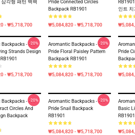
ric 삼각형 패턴 백팩
Pride Connected Circles
RB1901
Backpack RB1901
인트 치
0 - ₩5,718,700
₩5,084,820 - ₩5,718,700
₩5,084,
-20%
-20%
 Backpacks - Aro
Aromantic Backpacks - Aro
Aromant
wing Strands Design
Pride Floral Paisley Pattern
Pride Ci
 RB1901
Backpack RB1901
Backpa
0 - ₩5,718,700
₩5,084,820 - ₩5,718,700
₩5,084,
-20%
-20%
 Backpacks - Aro
Aromantic Backpacks - Aro
Aromant
ract Circles And
Pride Snail Backpack
Basic L
ign Backpack
RB1901
RB1901
₩5,084,820 - ₩5,718,700
₩5,084,