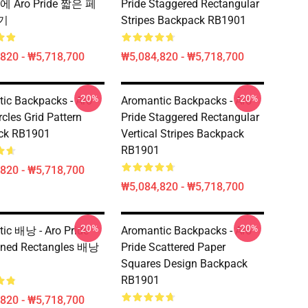
에 Aro Pride 짧은 페
Pride Staggered Rectangular
기
Stripes Backpack RB1901
820 - ₩5,718,700
₩5,084,820 - ₩5,718,700
-20%
-20%
ic Backpacks - Aro
Aromantic Backpacks - Aro
rcles Grid Pattern
Pride Staggered Rectangular
ck RB1901
Vertical Stripes Backpack
RB1901
820 - ₩5,718,700
₩5,084,820 - ₩5,718,700
-20%
-20%
ic 배낭 - Aro Pride
Aromantic Backpacks - Aro
ined Rectangles 배낭
Pride Scattered Paper
Squares Design Backpack
RB1901
820 - ₩5,718,700