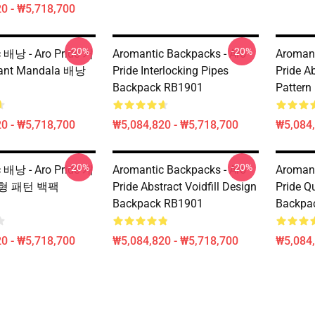
0 - ₩5,718,700
-20%
-20%
 배낭 - Aro Pride 거
Aromantic Backpacks - Aro
Aromant
ant Mandala 배낭
Pride Interlocking Pipes
Pride Ab
Backpack RB1901
Pattern
0 - ₩5,718,700
₩5,084,820 - ₩5,718,700
₩5,084,
-20%
-20%
 배낭 - Aro Pride 개
Aromantic Backpacks - Aro
Aromant
형 패턴 백팩
Pride Abstract Voidfill Design
Pride Q
Backpack RB1901
Backpa
0 - ₩5,718,700
₩5,084,820 - ₩5,718,700
₩5,084,