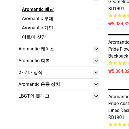
Geomet
RB1901
Aromantic 배낭
Aromantic 부대
₩5,084,82
Aromantic 가면
아로마 찻잔
Aromantic
Aromantic 케이스
Pride Flo
Backpack
Aromantic 피복
₩5,084,82
아로마 장식
Aromantic 운동 장치
LBGT의 플래그
Aromantic
Pride Abst
Lines Des
RB1901