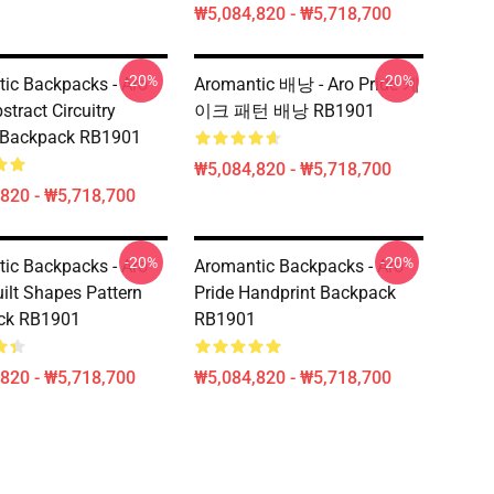
₩5,084,820 - ₩5,718,700
-20%
-20%
ic Backpacks - Aro
Aromantic 배낭 - Aro Pride 케
stract Circuitry
이크 패턴 배낭 RB1901
 Backpack RB1901
₩5,084,820 - ₩5,718,700
820 - ₩5,718,700
-20%
-20%
ic Backpacks - Aro
Aromantic Backpacks - Aro
uilt Shapes Pattern
Pride Handprint Backpack
ck RB1901
RB1901
820 - ₩5,718,700
₩5,084,820 - ₩5,718,700