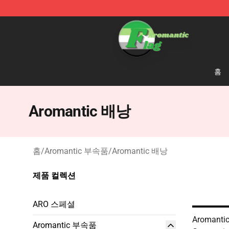
Aromantic Flag Shop - The Best Store of Aromantic Fl
홈
Aromantic 배낭
홈
/
Aromantic 부속품
/
Aromantic 배낭
제품 컬렉션
ARO 스페셜
Aromantic
Aromantic 부속품