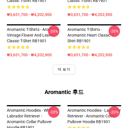
Classic T-Shirt RB1901
Classic T-Shirt RB1901
₩3,651,700 - ₩4,202,900
₩3,651,700 - ₩4,202,900
Aromantic T-Shirts - Aro Pride
Aromantic T-Shirts -
-20%
-20%
Vintage Flower And Leaves
Aromantic Heart Classic T-
Classic T-Shirt RB1901
Shirt RB1901
₩3,651,700 - ₩4,202,900
₩3,651,700 - ₩4,202,900
더 보기
Aromantic 후드
Aromantic Hoodies - White
Aromantic Hoodies - Labrador
-20%
-20%
Labrador Retriever -
Retriever - Aromantic Collar
Aromantic Collar Pullover
Pullover Hoodie RB1901
Hoodie RB1901