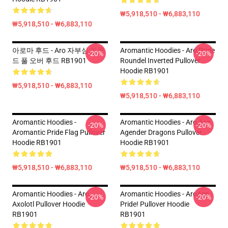
₩5,918,510 - ₩6,883,110
₩5,918,510 - ₩6,883,110
아로마 후드 - Aro 자부심 라운
Aromantic Hoodies - Aro Pride
-20%
-20%
드 풀 오버 후드 RB1901
Roundel Inverted Pullover
Hoodie RB1901
₩5,918,510 - ₩6,883,110
₩5,918,510 - ₩6,883,110
Aromantic Hoodies -
Aromantic Hoodies - Aro Ace
-20%
-20%
Aromantic Pride Flag Pullover
Agender Dragons Pullover
Hoodie RB1901
Hoodie RB1901
₩5,918,510 - ₩6,883,110
₩5,918,510 - ₩6,883,110
Aromantic Hoodies - Aro
Aromantic Hoodies - AroAce
-20%
-20%
Axolotl Pullover Hoodie
Pride! Pullover Hoodie
RB1901
RB1901