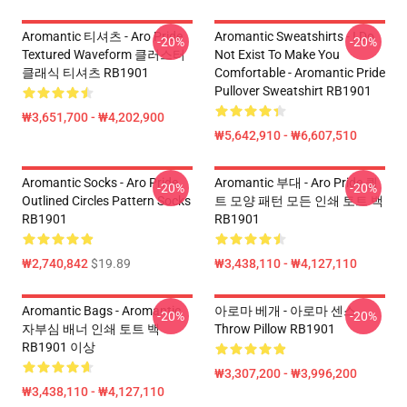
Aromantic 티셔츠 - Aro Pride
Aromantic Sweatshirts - I Do
-20%
-20%
Textured Waveform 클러스터
Not Exist To Make You
클래식 티셔츠 RB1901
Comfortable - Aromantic Pride
Pullover Sweatshirt RB1901
₩3,651,700 - ₩4,202,900
₩5,642,910 - ₩6,607,510
Aromantic Socks - Aro Pride
Aromantic 부대 - Aro Pride 퀼
-20%
-20%
Outlined Circles Pattern Socks
트 모양 패턴 모든 인쇄 토트 백
RB1901
RB1901
₩2,740,842
$19.89
₩3,438,110 - ₩4,127,110
Aromantic Bags - Aromantic
아로마 베개 - 아로마 센스
-20%
-20%
자부심 배너 인쇄 토트 백
Throw Pillow RB1901
RB1901 이상
₩3,307,200 - ₩3,996,200
₩3,438,110 - ₩4,127,110