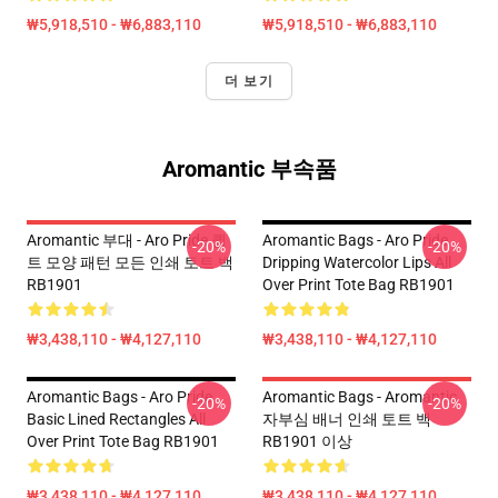
₩5,918,510 - ₩6,883,110
₩5,918,510 - ₩6,883,110
더 보기
Aromantic 부속품
Aromantic 부대 - Aro Pride 퀼
Aromantic Bags - Aro Pride
-20%
-20%
트 모양 패턴 모든 인쇄 토트 백
Dripping Watercolor Lips All
RB1901
Over Print Tote Bag RB1901
₩3,438,110 - ₩4,127,110
₩3,438,110 - ₩4,127,110
Aromantic Bags - Aro Pride
Aromantic Bags - Aromantic
-20%
-20%
Basic Lined Rectangles All
자부심 배너 인쇄 토트 백
Over Print Tote Bag RB1901
RB1901 이상
₩3,438,110 - ₩4,127,110
₩3,438,110 - ₩4,127,110