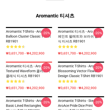
Aromantic 티셔츠
Aromantic T-Shirts - Aro Pride
Aromantic 티셔츠 - Aro Pride
-20%
-20%
Balloon Cluster Classic T-Shirt
페인트 팔레트와 브러쉬 클래
RB1901
식 티셔츠 RB1901
₩3,651,700 - ₩4,202,900
₩3,651,700 - ₩4,202,900
Aromantic 티셔츠 - Aro Pride
Aromantic T-Shirts - Aro Pride
-20%
-20%
Textured Waveform 클러스터
Blossoming Vector Flower
클래식 티셔츠 RB1901
Design Classic T-Shirt RB1901
₩3,651,700 - ₩4,202,900
₩3,651,700 - ₩4,202,900
Aromantic T-Shirts - Aro Pride
Aromantic T-Shirts - Stealth
-20%
-20%
Basic Lined Rectangles
AroAce Pride Dice Print