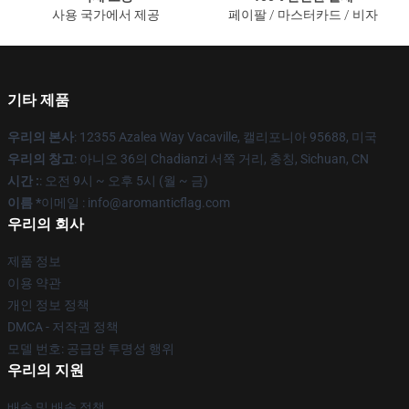
사용 국가에서 제공
페이팔 / 마스터카드 / 비자
기타 제품
우리의 본사
: 12355 Azalea Way Vacaville, 캘리포니아 95688, 미국
우리의 창고
: 아니오 36의 Chadianzi 서쪽 거리, 충칭, Sichuan, CN
시간 :
: 오전 9시 ~ 오후 5시 (월 ~ 금)
이름 *
이메일 : info@aromanticflag.com
우리의 회사
제품 정보
이용 약관
개인 정보 정책
DMCA - 저작권 정책
모델 번호: 공급망 투명성 행위
우리의 지원
배송 및 배송 정책