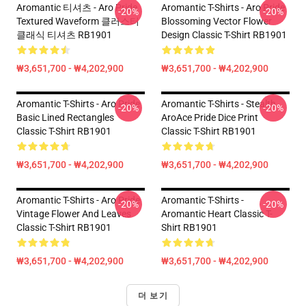
Aromantic 티셔츠 - Aro Pride
Aromantic T-Shirts - Aro Pride
-20%
-20%
Textured Waveform 클러스터
Blossoming Vector Flower
클래식 티셔츠 RB1901
Design Classic T-Shirt RB1901
₩3,651,700 - ₩4,202,900
₩3,651,700 - ₩4,202,900
Aromantic T-Shirts - Aro Pride
Aromantic T-Shirts - Stealth
-20%
-20%
Basic Lined Rectangles
AroAce Pride Dice Print
Classic T-Shirt RB1901
Classic T-Shirt RB1901
₩3,651,700 - ₩4,202,900
₩3,651,700 - ₩4,202,900
Aromantic T-Shirts - Aro Pride
Aromantic T-Shirts -
-20%
-20%
Vintage Flower And Leaves
Aromantic Heart Classic T-
Classic T-Shirt RB1901
Shirt RB1901
₩3,651,700 - ₩4,202,900
₩3,651,700 - ₩4,202,900
더 보기