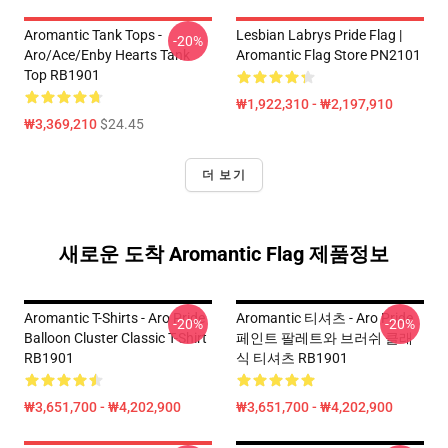
Aromantic Tank Tops -
Lesbian Labrys Pride Flag |
-20%
Aro/ace/enby Hearts Tank
Aromantic Flag Store PN2101
Top RB1901
₩1,922,310 - ₩2,197,910
₩3,369,210
$24.45
더 보기
새로운 도착 Aromantic Flag 제품정보
Aromantic T-Shirts - Aro Pride
Aromantic 티셔츠 - Aro Pride
-20%
-20%
Balloon Cluster Classic T-Shirt
페인트 팔레트와 브러쉬 클래
RB1901
식 티셔츠 RB1901
₩3,651,700 - ₩4,202,900
₩3,651,700 - ₩4,202,900