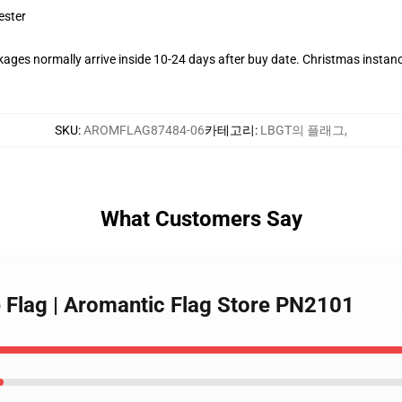
ester
ages normally arrive inside 10-24 days after buy date. Christmas instance
SKU
:
AROMFLAG87484-06
카테고리
:
LBGT의 플래그
,
What Customers Say
de Flag | Aromantic Flag Store PN2101