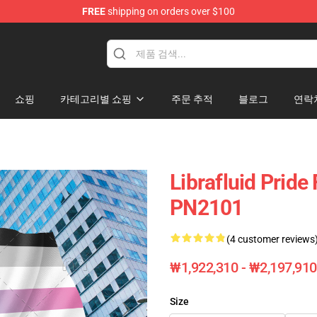
FREE
shipping on orders over $100
ag
쇼핑
카테고리별 쇼핑
주문 추적
블로그
연락
Librafluid Pride
PN2101
(4 customer reviews
₩1,922,310 - ₩2,197,910
Size