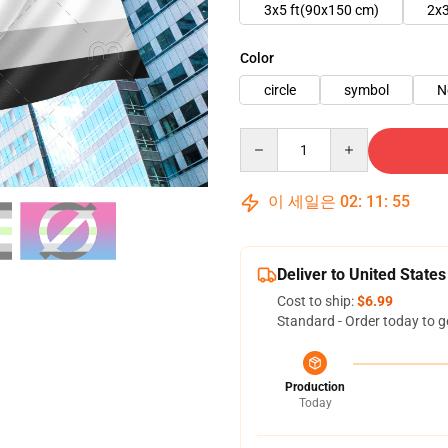
3x5 ft(90x150 cm)
2x3
Color
circle
symbol
N
Quantity
이 세일은
02
:
11
:
54
Deliver to United States
Cost to ship:
$6.99
Standard - Order today to g
Production
Today