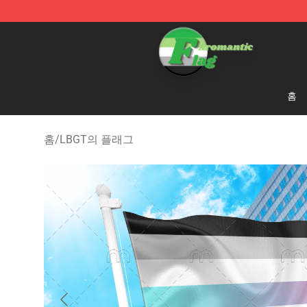
Aromantic Flag Shop - The Best Store of Aromantic Fl
홈
홈
/
LBGT의 플래그