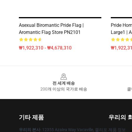
Asexual Biromantic Pride Flag |
Pride Hom
Aromantic Flag Store PN2101
Large1 | 
₩1,922,310 - ₩4,678,310
₩1,922,31
Footer
전 세계 배송
200개 이상의 국가로 배송
클
기타 제품
우리의 
우리의 본사
: 12355 Azalea Way Vacaville, 캘리포
제품 정보