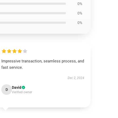
0%
0%
0%
Impressive transaction, seamless process, and
fast service.
Dec 2, 2024
David
D
Verified owner