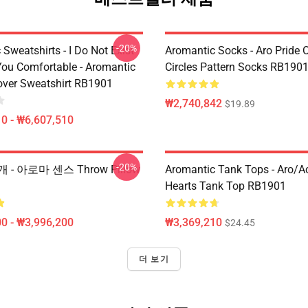
-20%
Sweatshirts - I Do Not Exist
Aromantic Socks - Aro Pride 
ou Comfortable - Aromantic
Circles Pattern Socks RB190
lover Sweatshirt RB1901
₩2,740,842
$19.89
0 - ₩6,607,510
-20%
- 아로마 센스 Throw Pillow
Aromantic Tank Tops - Aro/
Hearts Tank Top RB1901
0 - ₩3,996,200
₩3,369,210
$24.45
더 보기