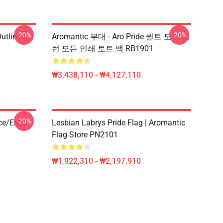
-20%
-20%
Outlined
Aromantic 부대 - Aro Pride 퀼트 모양 패
1
턴 모든 인쇄 토트 백 RB1901
₩3,438,110 - ₩4,127,110
-20%
ace/enby
Lesbian Labrys Pride Flag | Aromantic
Flag Store PN2101
₩1,922,310 - ₩2,197,910