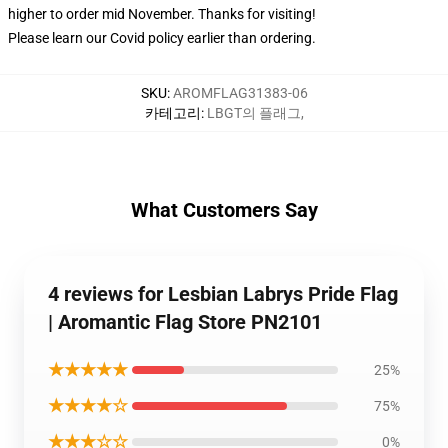
higher to order mid November. Thanks for visiting!
Please learn our Covid
policy
earlier than ordering.
SKU
:
AROMFLAG31383-06
카테고리
:
LBGT의 플래그
,
What Customers Say
4 reviews for Lesbian Labrys Pride Flag
| Aromantic Flag Store PN2101
★★★★★
25%
★★★★☆
75%
★★★☆☆
0%