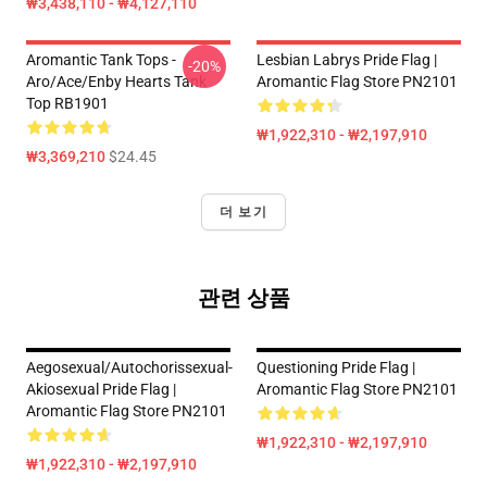
₩3,438,110 - ₩4,127,110
Aromantic Tank Tops -
Lesbian Labrys Pride Flag |
-20%
Aro/ace/enby Hearts Tank
Aromantic Flag Store PN2101
Top RB1901
₩1,922,310 - ₩2,197,910
₩3,369,210
$24.45
더 보기
관련 상품
Aegosexual/Autochorissexual-
Questioning Pride Flag |
Akiosexual Pride Flag |
Aromantic Flag Store PN2101
Aromantic Flag Store PN2101
₩1,922,310 - ₩2,197,910
₩1,922,310 - ₩2,197,910