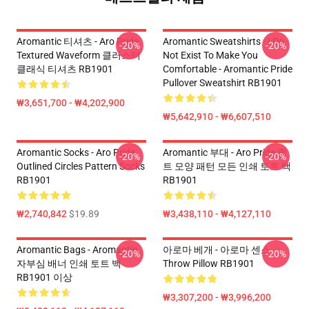
Aromantic 티셔츠 - Aro Pride
Aromantic Sweatshirts - I Do
-20%
-20%
Textured Waveform 클러스터
Not Exist To Make You
클래식 티셔츠 RB1901
Comfortable - Aromantic Pride
Pullover Sweatshirt RB1901
₩3,651,700 - ₩4,202,900
₩5,642,910 - ₩6,607,510
Aromantic Socks - Aro Pride
Aromantic 부대 - Aro Pride 퀼
-20%
-20%
Outlined Circles Pattern Socks
트 모양 패턴 모든 인쇄 토트 백
RB1901
RB1901
₩2,740,842
$19.89
₩3,438,110 - ₩4,127,110
Aromantic Bags - Aromantic
아로마 베개 - 아로마 센스
-20%
-20%
자부심 배너 인쇄 토트 백
Throw Pillow RB1901
RB1901 이상
₩3,307,200 - ₩3,996,200