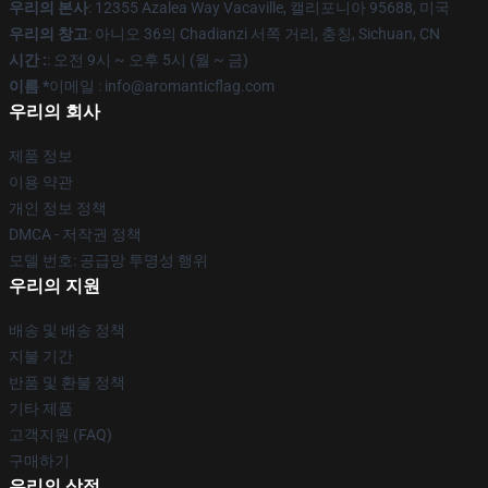
우리의 본사
: 12355 Azalea Way Vacaville, 캘리포니아 95688, 미국
우리의 창고
: 아니오 36의 Chadianzi 서쪽 거리, 충칭, Sichuan, CN
시간 :
: 오전 9시 ~ 오후 5시 (월 ~ 금)
이름 *
이메일 : info@aromanticflag.com
우리의 회사
제품 정보
이용 약관
개인 정보 정책
DMCA - 저작권 정책
모델 번호: 공급망 투명성 행위
우리의 지원
배송 및 배송 정책
지불 기간
반품 및 환불 정책
기타 제품
고객지원 (FAQ)
구매하기
우리의 상점