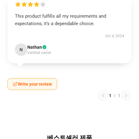
This product fulfills all my requirements and
expectations; it’s a dependable choice.
Oct 4, 2024
Nathan
N
Verified owner
Write your review
1
/
1
베스트셀러 제품