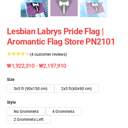
Lesbian Labrys Pride Flag |
Aromantic Flag Store PN2101
(4 customer reviews)
₩1,922,310 - ₩2,197,910
Size
3x5 ft (90x150 cm)
2x3 ft(60x90 cm)
Style
No Grommets
4 Grommets
2 Grommets Left