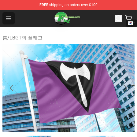
FREE
shipping on orders over $100
Aromantic Flag Shop - The Best Store of Aromantic Flag
Open menu
홈
/
LBGT의 플래그