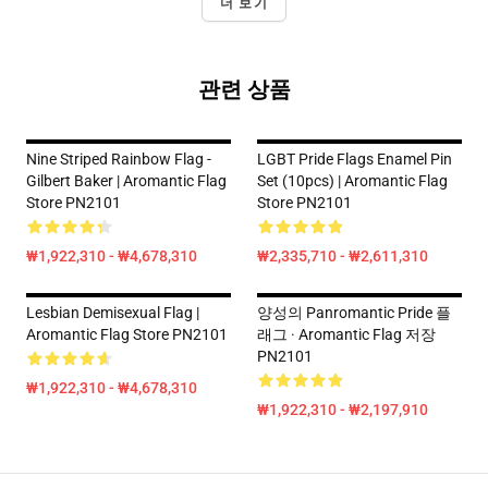
더 보기
관련 상품
Nine Striped Rainbow Flag -
LGBT Pride Flags Enamel Pin
Gilbert Baker | Aromantic Flag
Set (10pcs) | Aromantic Flag
Store PN2101
Store PN2101
₩1,922,310 - ₩4,678,310
₩2,335,710 - ₩2,611,310
Lesbian Demisexual Flag |
양성의 Panromantic Pride 플
Aromantic Flag Store PN2101
래그 · Aromantic Flag 저장
PN2101
₩1,922,310 - ₩4,678,310
₩1,922,310 - ₩2,197,910
Footer