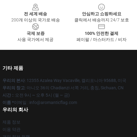
전 세계 배송
안심하고 쇼핑하세요
200개 이상의 국가로 배송
클릭에서 배송까지 24/7 보호
국제 보증
100% 안전한 결제
사용 국가에서 제공
페이팔 / 마스터카드 / 비자
기타 제품
우리의 본사
: 12355 Azalea Way Vacaville, 캘리포니아 95688, 미국
우리의 창고
: 아니오 36의 Chadianzi 서쪽 거리, 충칭, Sichuan, CN
시간 :
: 오전 9시 ~ 오후 5시 (월 ~ 금)
이름 *
이메일 : info@aromanticflag.com
우리의 회사
제품 정보
이용 약관
개인 정보 정책