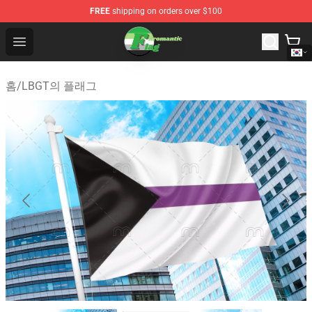
FREE
shipping on orders over $100
Aromantic Flag Shop - The Best Store of Aromantic Flag
Open menu
홈
/
LBGT의 플래그