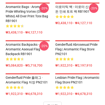
Aromantic Bags - Aromantic
아로마틱 백 - 아로마 산 강 모
-20%
-20%
Pride Whirling Vortex (On
든 인쇄 토트 백 RB1901
White) All Over Print Tote Bag
RB1901
₩3,438,110 - ₩4,127,110
₩3,438,110 - ₩4,127,110
Aromantic Backpacks -
Genderfluid Abrosexual Pride
-20%
Aromantic Asexual Flag
Flag | Aromantic Flag Store
Backpack RB1901
PN2101
₩5,084,820 - ₩5,718,700
₩1,922,310 - ₩2,197,910
Genderfluid Pride 플래그 ·
Lesbian Pride Flag | Aromantic
Aromantic Flag 저장 PN2101
Flag Store PN2101
₩1,922,310 - ₩4,678,310
₩1,922,310 - ₩4,678,310