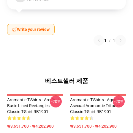
Write your review
1
/
1
베스트셀러 제품
Aromantic T-Shirts - Aro Pride
Aromantic T-Shirts - Agender
-20%
-20%
Basic Lined Rectangles
Asexual Aromantic Triforce
Classic T-Shirt RB1901
Classic T-Shirt RB1901
₩3,651,700 - ₩4,202,900
₩3,651,700 - ₩4,202,900