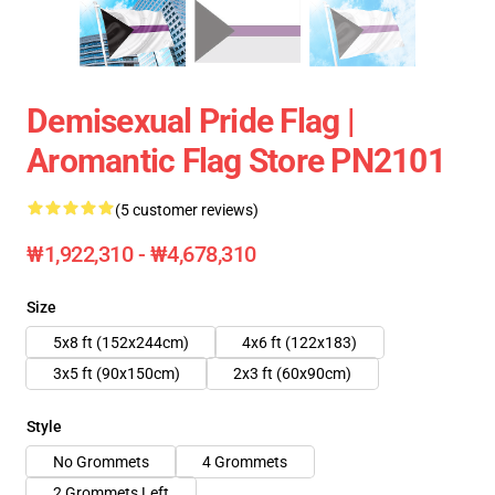
Demisexual Pride Flag |
Aromantic Flag Store PN2101
(5 customer reviews)
₩1,922,310 - ₩4,678,310
Size
5x8 ft (152x244cm)
4x6 ft (122x183)
3x5 ft (90x150cm)
2x3 ft (60x90cm)
Style
No Grommets
4 Grommets
2 Grommets Left