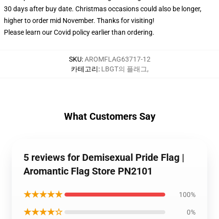
30 days after buy date. Christmas occasions could also be longer,
higher to order mid November. Thanks for visiting!
Please learn our Covid
policy
earlier than ordering.
SKU
:
AROMFLAG63717-12
카테고리
:
LBGT의 플래그
,
What Customers Say
5 reviews for Demisexual Pride Flag |
Aromantic Flag Store PN2101
★★★★★
100%
★★★★☆
0%