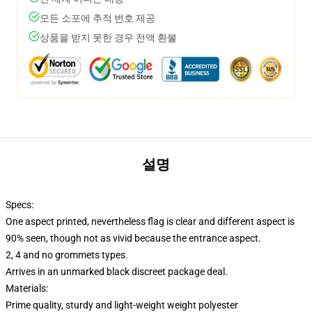
모든 소포에 추적 번호 제공
상품을 받지 못한 경우 전액 환불
설명
Specs:
One aspect printed, nevertheless flag is clear and different aspect is
90% seen, though not as vivid because the entrance aspect.
2, 4 and no grommets types.
Arrives in an unmarked black discreet package deal.
Materials:
Prime quality, sturdy and light-weight weight polyester