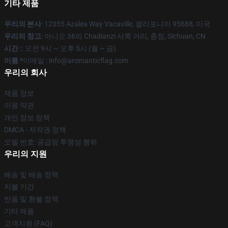
기타 제품
우리의 본사
: 12355 Azalea Way Vacaville, 캘리포니아 95688, 미국
우리의 창고
: 아니오 36의 Chadianzi 서쪽 거리, 충칭, Sichuan, CN
시간 :
: 오전 9시 ~ 오후 5시 (월 ~ 금)
이름 *
이메일 : info@aromanticflag.com
우리의 회사
제품 정보
이용 약관
개인 정보 정책
DMCA - 저작권 정책
모델 번호: 공급망 투명성 행위
우리의 지원
배송 및 배송 정책
지불 기간
반품 및 환불 정책
기타 제품
고객지원 (FAQ)