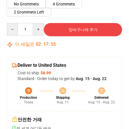
No Grommets
4 Grommets
2 Grommets Left
Quantity
장바구니에 추가
이 세일은
02
:
17
:
54
Deliver to United States
Cost to ship:
$6.99
Standard - Order today to get by
Aug. 15 - Aug. 22
Production
Shipping
Delivered
Today
Aug. 11
Aug. 15 - Aug. 22
안전한 거래
전 세계 어디든 배송