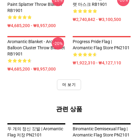
-20%
-20%
Paint Splatter Throw Blanket
랫 마스크 RB1901
RB1901
₩2,740,842 - ₩3,100,500
₩4,685,200 - ₩8,957,000
Aromantic Blanket - Aro Pride
Progress Pride Flag |
-20%
Balloon Cluster Throw Blanket
Aromantic Flag Store PN2101
RB1901
₩1,922,310 - ₩4,127,110
₩4,685,200 - ₩8,957,000
더 보기
관련 상품
두 개의 정신 깃발 | Aromantic
Biromantic Demisexual Flag |
Flag 저장 PN2101
Aromantic Flag Store PN2101