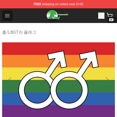
FREE
shipping on orders over $100
Aromantic Flag Shop - The Best Store of Aromantic Flag
Open menu
홈
/
LBGT의 플래그