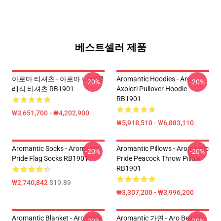
베스트셀러 제품
아로마 티셔츠 - 아로마 나비 클
Aromantic Hoodies - Aro
-20%
-20%
래식 티셔츠 RB1901
Axolotl Pullover Hoodie
RB1901
₩3,651,700 - ₩4,202,900
₩5,918,510 - ₩6,883,110
Aromantic Socks - Aromantic
Aromantic Pillows - Aromantic
-20%
-20%
Pride Flag Socks RB1901
Pride Peacock Throw Pillow
RB1901
₩2,740,842
$19.89
₩3,307,200 - ₩3,996,200
Aromantic Blanket - Aro Pride
Aromantic 가면 - Aro Bees 플