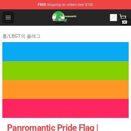
FREE
shipping on orders over $100
Aromantic Flag Shop - The Best Store of Aromantic Flag
Open menu
홈
/
LBGT의 플래그
Panromantic Pride Flag |