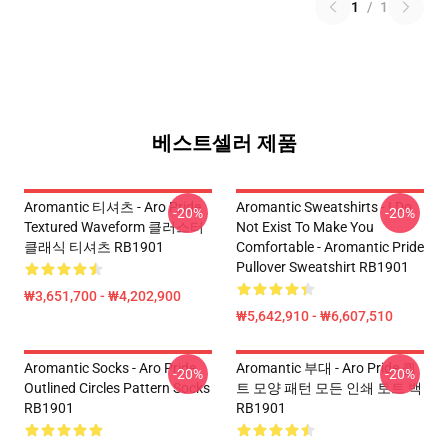
1
/
1
베스트셀러 제품
Aromantic 티셔츠 - Aro Pride
Aromantic Sweatshirts - I Do
-20%
-20%
Textured Waveform 클러스터
Not Exist To Make You
클래식 티셔츠 RB1901
Comfortable - Aromantic Pride
Pullover Sweatshirt RB1901
₩3,651,700 - ₩4,202,900
₩5,642,910 - ₩6,607,510
Aromantic Socks - Aro Pride
Aromantic 부대 - Aro Pride 퀼
-20%
-20%
Outlined Circles Pattern Socks
트 모양 패턴 모든 인쇄 토트 백
RB1901
RB1901