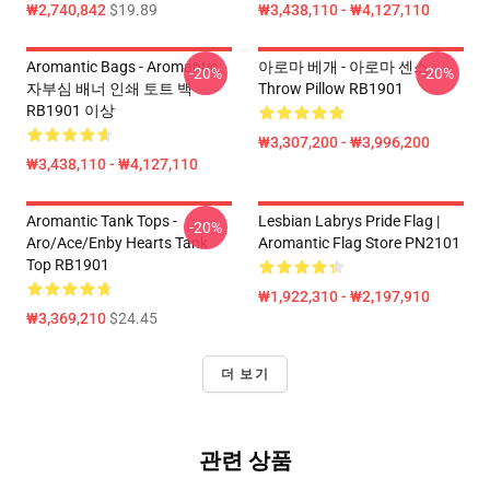
₩2,740,842
$19.89
₩3,438,110 - ₩4,127,110
Aromantic Bags - Aromantic
아로마 베개 - 아로마 센스
-20%
-20%
자부심 배너 인쇄 토트 백
Throw Pillow RB1901
RB1901 이상
₩3,307,200 - ₩3,996,200
₩3,438,110 - ₩4,127,110
Aromantic Tank Tops -
Lesbian Labrys Pride Flag |
-20%
Aro/ace/enby Hearts Tank
Aromantic Flag Store PN2101
Top RB1901
₩1,922,310 - ₩2,197,910
₩3,369,210
$24.45
더 보기
관련 상품