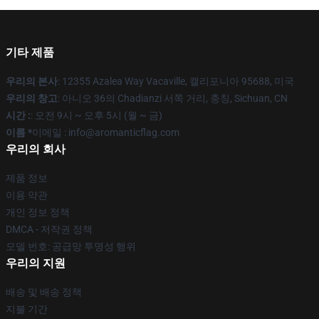
기타 제품
우리의 본사
: 12355 Azalea Way Vacaville, 캘리포니아 95688, 미국
우리의 창고
: 아니오 36의 Chadianzi 서쪽 거리, 충칭, Sichuan, CN
시간 :
: 오전 9시 ~ 오후 5시 (월 ~ 금)
이름 *
이메일 : info@aromanticflag.com
우리의 회사
제품 정보
이용 약관
개인 정보 정책
DMCA - 저작권 정책
모델 번호: 공급망 투명성 행위
우리의 지원
배송 및 배송 정책
지불 기간