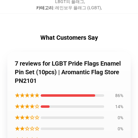
LBGT의 플래그
,
카테고리
:
레인보우 플래그 (LGBT)
,
What Customers Say
7 reviews for LGBT Pride Flags Enamel
Pin Set (10pcs) | Aromantic Flag Store
PN2101
★★★★★
86%
★★★★☆
14%
★★★☆☆
0%
★★☆☆☆
0%