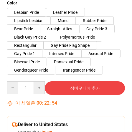
Color
Lesbian Pride
Leather Pride
Lipstick Lesbian
Mixed
Rubber Pride
Bear Pride
Straight Allies
Gay Pride 3
Black Gay Pride 2
Polyamorous Pride
Rectangular
Gay Pride Flag Shape
Gay Pride 1
Intersex Pride
Asexual Pride
Bisexual Pride
Pansexual Pride
Genderqueer Pride
Transgender Pride
Quantity
장바구니에 추가
이 세일은
00
:
22
:
53
Deliver to United States