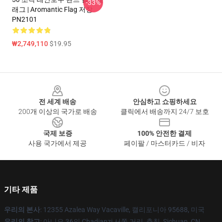
-33%
래그 | Aromantic Flag 저장
PN2101
₩2,749,110
$19.95
Footer
전 세계 배송
안심하고 쇼핑하세요
200개 이상의 국가로 배송
클릭에서 배송까지 24/7 보호
국제 보증
100% 안전한 결제
사용 국가에서 제공
페이팔 / 마스터카드 / 비자
기타 제품
우리의 본사
: 12355 Azalea Way Vacaville, 캘리포니아 95688, 미국
우리의 창고
: 아니오 36의 Chadianzi 서쪽 거리, 충칭, Sichuan, CN