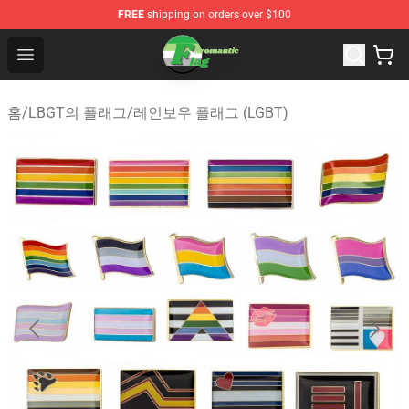
FREE
shipping on orders over $100
Aromantic Flag Shop - The Best Store of Aromantic Flag
Open menu
홈
/
LBGT의 플래그
/
레인보우 플래그 (LGBT)