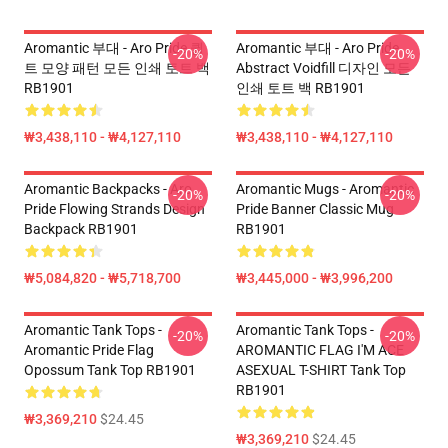
Aromantic 부대 - Aro Pride 퀼
Aromantic 부대 - Aro Pride
-20%
-20%
트 모양 패턴 모든 인쇄 토트 백
Abstract Voidfill 디자인 모든
RB1901
인쇄 토트 백 RB1901
₩3,438,110 - ₩4,127,110
₩3,438,110 - ₩4,127,110
Aromantic Backpacks - Aro
Aromantic Mugs - Aromantic
-20%
-20%
Pride Flowing Strands Design
Pride Banner Classic Mug
Backpack RB1901
RB1901
₩5,084,820 - ₩5,718,700
₩3,445,000 - ₩3,996,200
Aromantic Tank Tops -
Aromantic Tank Tops -
-20%
-20%
Aromantic Pride Flag
AROMANTIC FLAG I'M ACE
Opossum Tank Top RB1901
ASEXUAL T-SHIRT Tank Top
RB1901
₩3,369,210
$24.45
₩3,369,210
$24.45