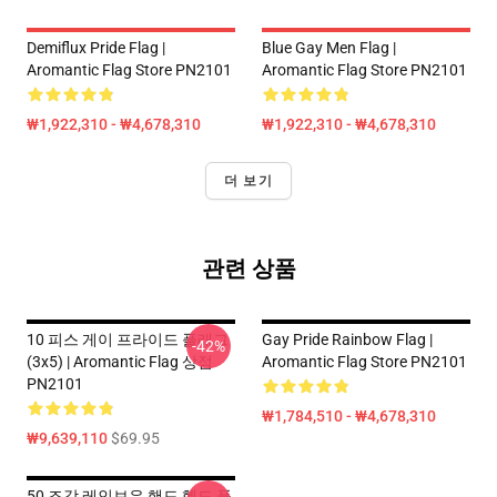
Demiflux Pride Flag |
Blue Gay Men Flag |
Aromantic Flag Store PN2101
Aromantic Flag Store PN2101
₩1,922,310 - ₩4,678,310
₩1,922,310 - ₩4,678,310
더 보기
관련 상품
10 피스 게이 프라이드 플래그
Gay Pride Rainbow Flag |
-42%
(3x5) | Aromantic Flag 상점
Aromantic Flag Store PN2101
PN2101
₩1,784,510 - ₩4,678,310
₩9,639,110
$69.95
50 조각 레인보우 핸드 헬드 플