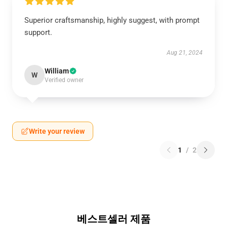
Superior craftsmanship, highly suggest, with prompt
support.
Aug 21, 2024
William
W
Verified owner
Write your review
1
/
2
베스트셀러 제품