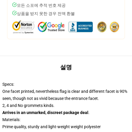
모든 소포에 추적 번호 제공
상품을 받지 못한 경우 전액 환불
설명
Specs:
One facet printed, nevertheless flag is clear and different facet is 90%
seen, though not as vivid because the entrance facet.
2, 4 and No grommets kinds.
Arrives in an unmarked, discreet package deal
.
Materials:
Prime quality, sturdy and light-weight weight polyester