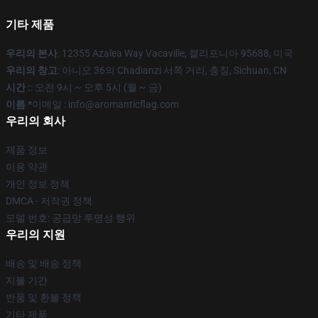
기타 제품
우리의 본사
: 12355 Azalea Way Vacaville, 캘리포니아 95688, 미국
우리의 창고
: 아니오 36의 Chadianzi 서쪽 거리, 충칭, Sichuan, CN
시간 :
: 오전 9시 ~ 오후 5시 (월 ~ 금)
이름 *
이메일 : info@aromanticflag.com
우리의 회사
제품 정보
이용 약관
개인 정보 정책
DMCA - 저작권 정책
모델 번호: 공급망 투명성 행위
우리의 지원
배송 및 배송 정책
지불 기간
반품 및 환불 정책
기타 제품