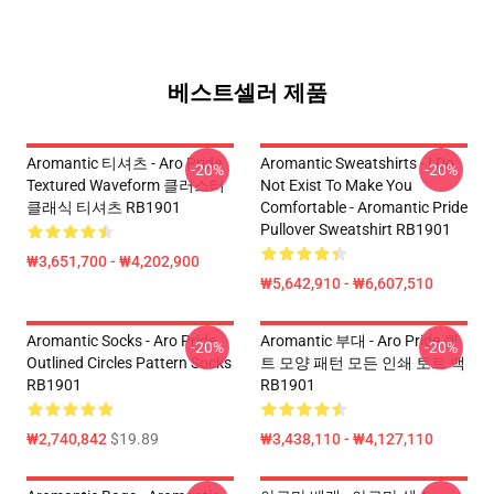
베스트셀러 제품
Aromantic 티셔츠 - Aro Pride
Aromantic Sweatshirts - I Do
-20%
-20%
Textured Waveform 클러스터
Not Exist To Make You
클래식 티셔츠 RB1901
Comfortable - Aromantic Pride
Pullover Sweatshirt RB1901
₩3,651,700 - ₩4,202,900
₩5,642,910 - ₩6,607,510
Aromantic Socks - Aro Pride
Aromantic 부대 - Aro Pride 퀼
-20%
-20%
Outlined Circles Pattern Socks
트 모양 패턴 모든 인쇄 토트 백
RB1901
RB1901
₩2,740,842
$19.89
₩3,438,110 - ₩4,127,110