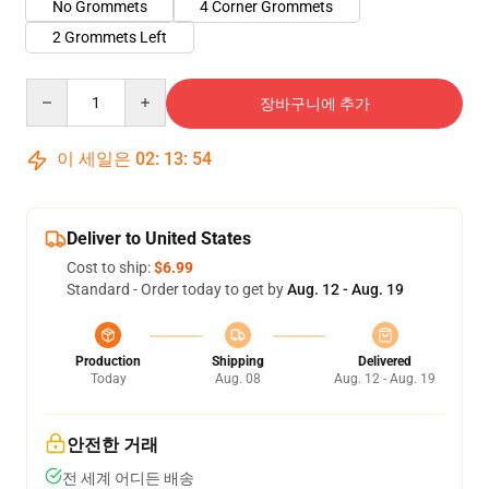
No Grommets
4 Corner Grommets
2 Grommets Left
Quantity
장바구니에 추가
이 세일은
02
:
13
:
53
Deliver to United States
Cost to ship:
$6.99
Standard - Order today to get by
Aug. 12 - Aug. 19
Production
Shipping
Delivered
Today
Aug. 08
Aug. 12 - Aug. 19
안전한 거래
전 세계 어디든 배송