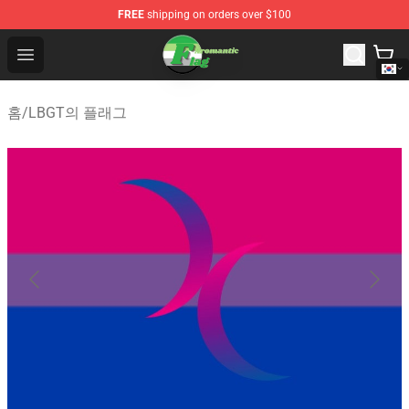
FREE
shipping on orders over $100
Aromantic Flag Shop - The Best Store of Aromantic Flag
Open menu
홈
/
LBGT의 플래그