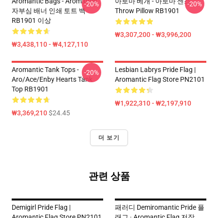
Aromantic Bags - Aromantic
아로마 베개 - 아로마 센스
-20%
-20%
자부심 배너 인쇄 토트 백
Throw Pillow RB1901
RB1901 이상
₩3,307,200 - ₩3,996,200
₩3,438,110 - ₩4,127,110
Aromantic Tank Tops -
Lesbian Labrys Pride Flag |
-20%
Aro/ace/enby Hearts Tank
Aromantic Flag Store PN2101
Top RB1901
₩1,922,310 - ₩2,197,910
₩3,369,210
$24.45
더 보기
관련 상품
Demigirl Pride Flag |
패러디 Demiromantic Pride 플
Aromantic Flag Store PN2101
래그 · Aromantic Flag 저장