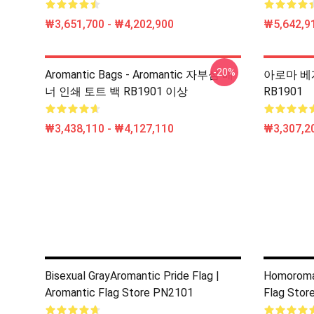
₩3,651,700 - ₩4,202,900
₩5,642,91
-20%
Aromantic Bags - Aromantic 자부심 배
아로마 베개 
너 인쇄 토트 백 RB1901 이상
RB1901
₩3,438,110 - ₩4,127,110
₩3,307,20
Bisexual GrayAromantic Pride Flag |
Homoroman
Aromantic Flag Store PN2101
Flag Stor