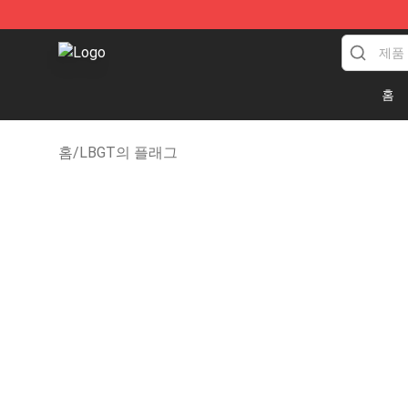
Aromantic Flag Shop - The Best Store of Aromantic F
홈
홈
/
LBGT의 플래그