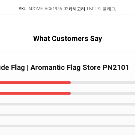
SKU
:
AROMFLAG51945-02
카테고리
:
LBGT의 플래그
,
What Customers Say
ride Flag | Aromantic Flag Store PN2101