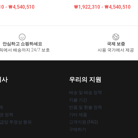
0 - ₩4,540,510
₩1,922,310 - ₩4,540,510
안심하고 쇼핑하세요
국제 보증
릭에서 배송까지 24/7 보호
사용 국가에서 제공
회사
우리의 지원
배송 및 배송 정책
지불 기간
책
반품 및 환불 정책
작권 정책
기타 제품
공급망 투명성 행위
고객지원 (FAQ)
구매하기