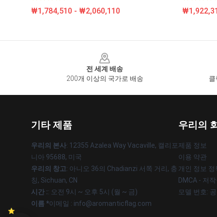
₩1,784,510 - ₩2,060,110
₩1,922,31
Footer
전 세계 배송
200개 이상의 국가로 배송
클
기타 제품
우리의 
우리의 본사
: 12355 Azalea Way Vacaville, 캘리포
제품 정보
니아 95688, 미국
이용 약관
우리의 창고
: 아니오 36의 Chadianzi 서쪽 거리, 충
개인 정보 정
칭, Sichuan, CN
DMCA - 저
시간 :
: 오전 9시 ~ 오후 5시 (월 ~ 금)
모델 번호: 
이름 *
이메일 : info@aromanticflag.com