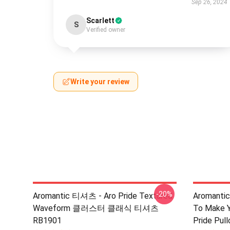
Sep 26, 2024
Scarlett
S
Verified owner
Write your review
-20%
Aromantic 티셔츠 - Aro Pride Textured
Aromantic
Waveform 클러스터 클래식 티셔츠
To Make Y
RB1901
Pride Pul