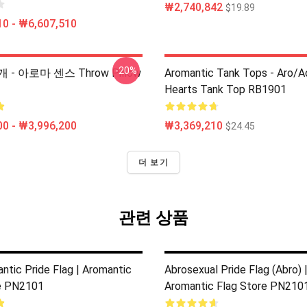
₩2,740,842
$19.89
0 - ₩6,607,510
-20%
- 아로마 센스 Throw Pillow
Aromantic Tank Tops - Aro/
Hearts Tank Top RB1901
0 - ₩3,996,200
₩3,369,210
$24.45
더 보기
관련 상품
tic Pride Flag | Aromantic
Abrosexual Pride Flag (Abro) 
e PN2101
Aromantic Flag Store PN210