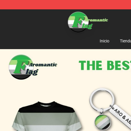
Aromantic Flag Shop - The Best Store of Aromantic Fl
Inicio
Tiend