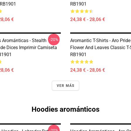
 RB1901
RB1901
28,06 €
24,38 € - 28,06 €
-20%
 Arománticas - Stealth
Aromantic T-Shirts - Aro Prid
ide Dices Imprimir Camiseta
Flower And Leaves Classic T-
B1901
RB1901
28,06 €
24,38 € - 28,06 €
VER MÁS
Hoodies arománticos
-20%