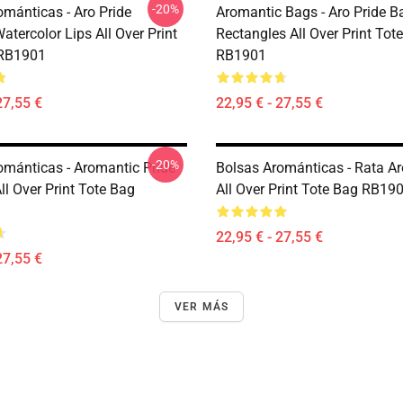
-20%
ománticas - Aro Pride
Aromantic Bags - Aro Pride B
atercolor Lips All Over Print
Rectangles All Over Print Tot
 RB1901
RB1901
27,55 €
22,95 € - 27,55 €
-20%
ománticas - Aromantic Pride
Bolsas Arománticas - Rata A
l Over Print Tote Bag
All Over Print Tote Bag RB19
22,95 € - 27,55 €
27,55 €
VER MÁS