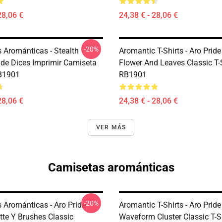
28,06 €
24,38 € - 28,06 €
-20%
 Arománticas - Stealth
Aromantic T-Shirts - Aro Prid
ide Dices Imprimir Camiseta
Flower And Leaves Classic T-
B1901
RB1901
28,06 €
24,38 € - 28,06 €
VER MÁS
Camisetas arománticas
-20%
 Arománticas - Aro Pride
Aromantic T-Shirts - Aro Prid
tte Y Brushes Classic
Waveform Cluster Classic T-S