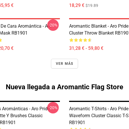
45,95 €
18,29 €
$19.89
-20%
De Cara Aromántica - Aro
Aromantic Blanket - Aro Pride
 Mask RB1901
Cluster Throw Blanket RB190
20,70 €
31,28 € - 59,80 €
VER MÁS
Nueva llegada a Aromantic Flag Store
-20%
 Arománticas - Aro Pride
Aromantic T-Shirts - Aro Prid
tte Y Brushes Classic
Waveform Cluster Classic T-S
 RB1901
RB1901