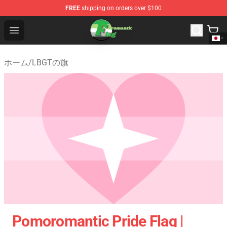
FREE
shipping on orders over $100
Aromantic Flag Shop - The Best Store of Aromantic Flag
Open menu
ホーム
/
LBGTの旗
Pomoromantic Pride Flag |