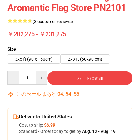
Aromantic Flag Store PN2101
(3 customer reviews)
￥202,275 - ￥231,275
Size
3x5 ft (90 x 150cm)
2x3 ft (60x90 cm)
Quantity
カートに追加
このセールはあと
04
:
54
:
54
Deliver to United States
Cost to ship:
$6.99
Standard - Order today to get by
Aug. 12 - Aug. 19