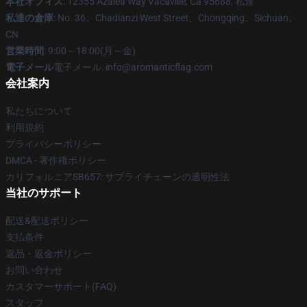
本社オフィス
: 12355 Azalea Way Vacaville, Ca 95688, 私達
私達の倉庫
: No. 36、Chadianzi West Street、Chongqing、Sichuan、
CN
営業時間
: 9:00～18:00(月～金)
電子メール
電子メール: info@aromanticflag.com
会社案内
私たちについて
利用規約
プライバシーポリシー
DMCA - 著作権ポリシー
カリフォルニアSB657: サプライチェーンの透明性法
当社のサポート
配送&配送ポリシー
支払条件
返品・返金ポリシー
お問い合わせ
カスタマーサポート(FAQ)
スタッフ