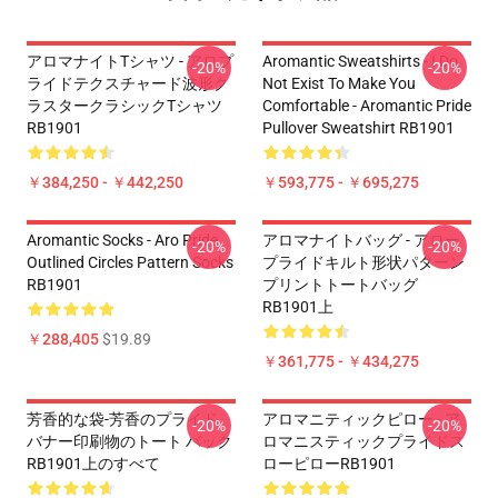
アロマナイトTシャツ - アロプ
Aromantic Sweatshirts - I Do
-20%
-20%
ライドテクスチャード波形ク
Not Exist To Make You
ラスタークラシックTシャツ
Comfortable - Aromantic Pride
RB1901
Pullover Sweatshirt RB1901
￥384,250 - ￥442,250
￥593,775 - ￥695,275
Aromantic Socks - Aro Pride
アロマナイトバッグ - アロー
-20%
-20%
Outlined Circles Pattern Socks
プライドキルト形状パターン
RB1901
プリントトートバッグ
RB1901上
￥288,405
$19.89
￥361,775 - ￥434,275
芳香的な袋-芳香のプライド
アロマニティックピロー - ア
-20%
-20%
バナー印刷物のトート バック
ロマニスティックプライドス
RB1901上のすべて
ローピローRB1901