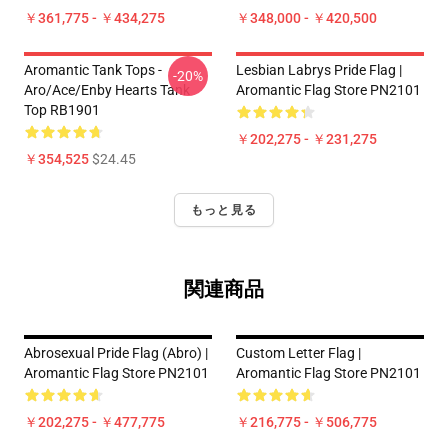
￥361,775 - ￥434,275
￥348,000 - ￥420,500
Aromantic Tank Tops -
Lesbian Labrys Pride Flag |
-20%
Aro/ace/enby Hearts Tank
Aromantic Flag Store PN2101
Top RB1901
￥202,275 - ￥231,275
￥354,525
$24.45
もっと見る
関連商品
Abrosexual Pride Flag (Abro) |
Custom Letter Flag |
Aromantic Flag Store PN2101
Aromantic Flag Store PN2101
￥202,275 - ￥477,775
￥216,775 - ￥506,775