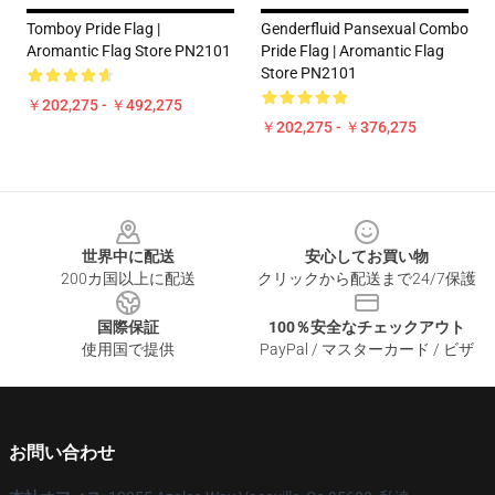
Tomboy Pride Flag |
Genderfluid Pansexual Combo
Aromantic Flag Store PN2101
Pride Flag | Aromantic Flag
Store PN2101
￥202,275 - ￥492,275
￥202,275 - ￥376,275
Footer
世界中に配送
安心してお買い物
200カ国以上に配送
クリックから配送まで24/7保護
国際保証
100％安全なチェックアウト
使用国で提供
PayPal / マスターカード / ビザ
お問い合わせ