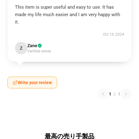
This item is super useful and easy to use. It has
made my life much easier and I am very happy with
it.
Oct 19, 2024
Zane
Z
Verified owner
Write your review
1
/
1
最高の売り手製品