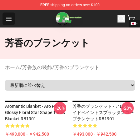
FREE
shipping on orders over $100
Aromantic Flag Shop - The Best Store of Aromantic Flag
Open menu
芳香のブランケット
ホーム
/
芳香族の装飾
/
芳香のブランケット
Aromantic Blanket - Aro Pride
芳香のブランケット - アロプラ
-20%
-20%
Glossy Floral Star Shape Throw
イドペイントスプラッタスロー
Blanket RB1901
ブランケットRB1901
￥493,000 - ￥942,500
￥493,000 - ￥942,500