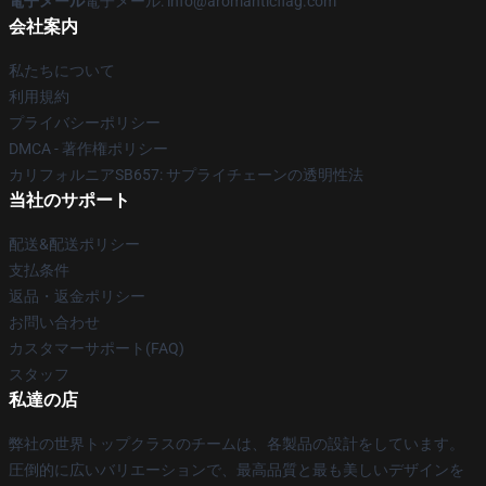
電子メール
電子メール: info@aromanticflag.com
会社案内
私たちについて
利用規約
プライバシーポリシー
DMCA - 著作権ポリシー
カリフォルニアSB657: サプライチェーンの透明性法
当社のサポート
配送&配送ポリシー
支払条件
返品・返金ポリシー
お問い合わせ
カスタマーサポート(FAQ)
スタッフ
私達の店
弊社の世界トップクラスのチームは、各製品の設計をしています。
圧倒的に広いバリエーションで、最高品質と最も美しいデザインを