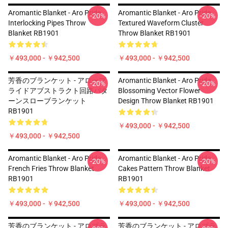
Aromantic Blanket - Aro Pride
Aromantic Blanket - Aro Pride
-20%
-20%
Interlocking Pipes Throw
Textured Waveform Cluster
Blanket RB1901
Throw Blanket RB1901
￥493,000 - ￥942,500
￥493,000 - ￥942,500
芳香のブランケット - アロープ
Aromantic Blanket - Aro Pride
-20%
-20%
ライドアブストラクト回路パタ
Blossoming Vector Flower
ーンスローブランケット
Design Throw Blanket RB1901
RB1901
￥493,000 - ￥942,500
￥493,000 - ￥942,500
Aromantic Blanket - Aro Pride
Aromantic Blanket - Aro Pride
-20%
-20%
French Fries Throw Blanket
Cakes Pattern Throw Blanket
RB1901
RB1901
￥493,000 - ￥942,500
￥493,000 - ￥942,500
芳香のブランケット - アロプラ
芳香のブランケット - アロプラ