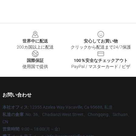
Footer
世界中に配送
安心してお買い物
200カ国以上に配送
クリックから配送まで24/7保護
国際保証
100％安全なチェックアウト
使用国で提供
PayPal / マスターカード / ビザ
お問い合わせ
本社オフィス
: 12355 Azalea Way Vacaville, Ca 95688, 私達
私達の倉庫
: No. 36、Chadianzi West Street、Chongqing、Sichuan、
CN
営業時間
: 9:00～18:00(月～金)