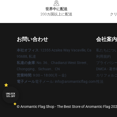
世界中に配送
200カ国以上に配送
クリ
お問い合わせ
会社案内
本社オフィス
: 12355 Azalea Way Vacaville, Ca
私たちにつ
95688, 私達
利用規約
私達の倉庫
: No. 36、Chadianzi West Street、
プライバシ
Chongqing、Sichuan、CN
DMCA - 
営業時間
: 9:00～18:00(月～金)
カリフォルニ
電子メール
電子メール: info@aromanticflag.com
性法
UNLOCK
10% OFF
© Aromantic Flag Shop - The Best Store of Aromantic Flag 2026