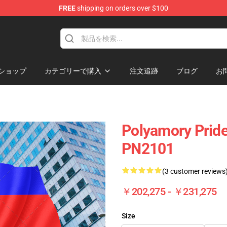
FREE
shipping on orders over $100
ag
ショップ
カテゴリーで購入
注文追跡
ブログ
お
Polyamory Pride
PN2101
(3 customer reviews
￥202,275 - ￥231,275
Size