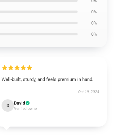
0%
0%
0%
0%
Well-built, sturdy, and feels premium in hand.
Oct 19, 2024
David
D
Verified owner