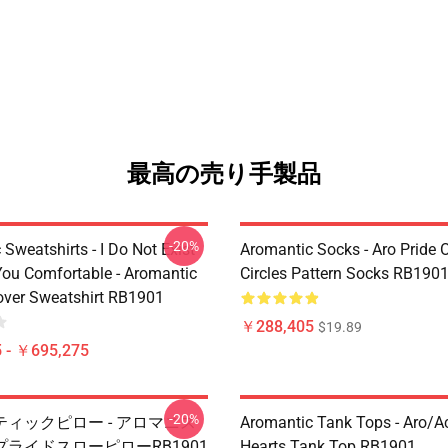
最高の売り手製品
-20%
Sweatshirts - I Do Not Exist
Aromantic Socks - Aro Pride 
ou Comfortable - Aromantic
Circles Pattern Socks RB190
lover Sweatshirt RB1901
￥288,405
$19.89
 - ￥695,275
-20%
ィックピロー - アロマニス
Aromantic Tank Tops - Aro/
ライドスローピローRB1901
Hearts Tank Top RB1901