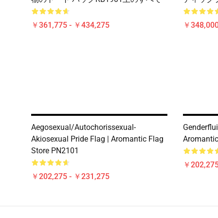
￥361,775 - ￥434,275
￥348,000
Aegosexual/Autochorissexual-
Genderflui
Akiosexual Pride Flag | Aromantic Flag
Aromantic
Store PN2101
￥202,275
￥202,275 - ￥231,275
Footer