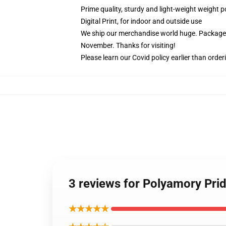
Prime quality, sturdy and light-weight weight p
Digital Print, for indoor and outside use
We ship our merchandise world huge.
Packages
November. Thanks for visiting!
Please learn our Covid
policy
earlier than order
3 reviews for Polyamory Pri
★★★★★