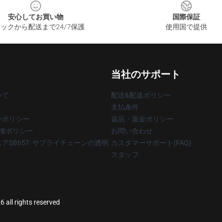
安心してお買い物
国際保証
ックから配送まで24/7保護
使用国で提供
当社のサポート
いて
配送&配送ポリシー
支払条件
ーポリシー
返品・返金ポリシー
著作権ポリシー
お問い合わせ
アSB657: サプライチェーンの透明
カスタマーサポート(FAQ)
スタッフ
 all rights reserved