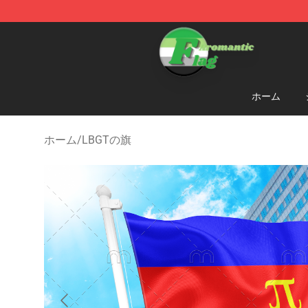
Aromantic Flag Shop - The Best Store of Aromantic Fl
ホーム
ホーム
/
LBGTの旗