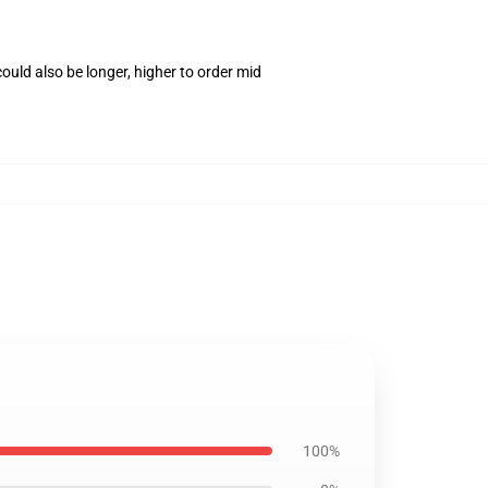
uld also be longer, higher to order mid
100%