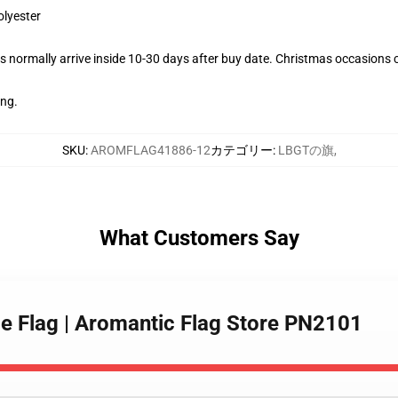
olyester
 normally arrive inside 10-30 days after buy date. Christmas occasions co
ing.
SKU
:
AROMFLAG41886-12
カテゴリー
:
LBGTの旗
,
What Customers Say
de Flag | Aromantic Flag Store PN2101