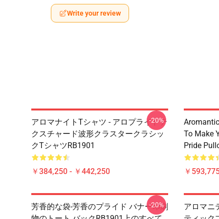
Write your review
-20%
アロマナイトTシャツ - アロプライドテ
Aromantic 
クスチャード波形クラスタークラシッ
To Make Y
クTシャツRB1901
Pride Pul
￥384,250 - ￥442,250
￥593,775
-20%
芳香的な袋-芳香のプライド バナー印刷
アロマニテ
物のトート バックRB1901上のすべて
ティックプ