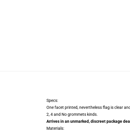
Specs:
One facet printed, nevertheless flag is clear an
2, 4 and No grommets kinds.
Arrives in an unmarked, discreet package dea
Materials: