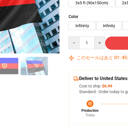
3x5 ft (90x150cm)
2x3
Color
Infitinty
Infinity
Quantity
このセールはあと
01
:
45
Deliver to United States
Cost to ship:
$6.99
Standard - Order today to g
Production
Today