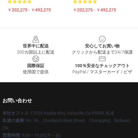
￥202,275 - ￥492,275
￥202,275 - ￥492,275
Footer
世界中に配送
安心してお買い物
200カ国以上に配送
クリックから配送まで24/7保護
国際保証
100％安全なチェックアウト
使用国で提供
PayPal / マスターカード / ビザ
お問い合わせ
本社オフィス
: 12355 Azalea Way Vacaville, Ca 95688, 私達
私達の倉庫
: No. 36、Chadianzi West Street、Chongqing、Sichuan、
CN
営業時間
: 9:00～18:00(月～金)