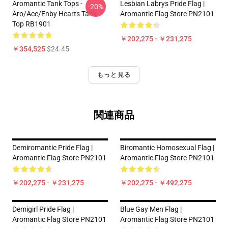
Aromantic Tank Tops -
Lesbian Labrys Pride Flag |
-20%
Aro/ace/enby Hearts Tank
Aromantic Flag Store PN2101
Top RB1901
￥202,275 - ￥231,275
￥354,525
$24.45
もっと見る
関連商品
Demiromantic Pride Flag |
Biromantic Homosexual Flag |
Aromantic Flag Store PN2101
Aromantic Flag Store PN2101
￥202,275 - ￥231,275
￥202,275 - ￥492,275
Demigirl Pride Flag |
Blue Gay Men Flag |
Aromantic Flag Store PN2101
Aromantic Flag Store PN2101