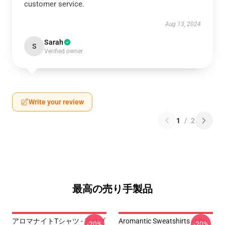
customer service.
Aug 13, 2024
Sarah
S
Verified owner
Write your review
1
/
2
最高の売り手製品
アロマナイトTシャツ - アロプ
Aromantic Sweatshirts - I Do
-20%
-20%