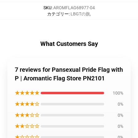
SKU
:
AROMFLAG68977-04
カテゴリー
:
LBGTの旗
,
What Customers Say
7 reviews for Pansexual Pride Flag with
P | Aromantic Flag Store PN2101
★★★★★
100%
★★★★☆
0%
★★★☆☆
0%
★★☆☆☆
0%
★☆☆☆☆
0%