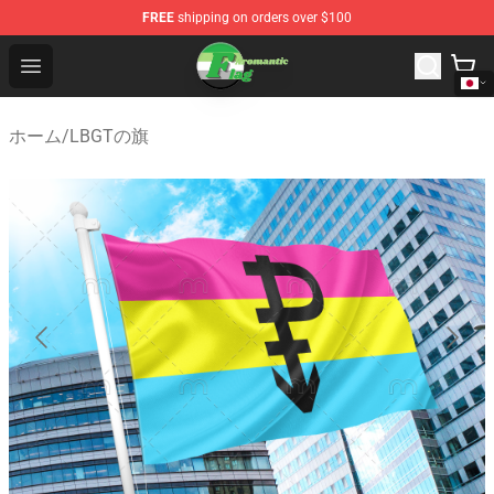
FREE
shipping on orders over $100
Aromantic Flag Shop - The Best Store of Aromantic Flag
Open menu
ホーム
/
LBGTの旗