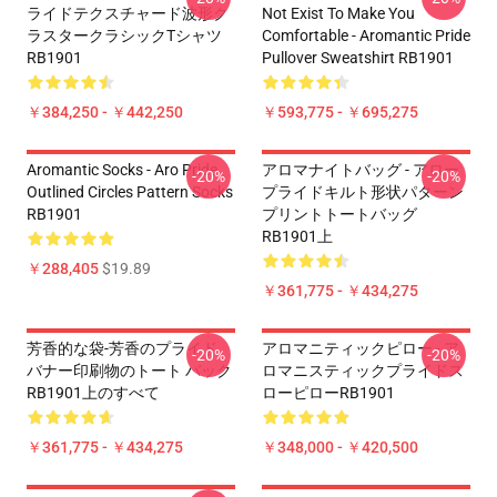
ライドテクスチャード波形ク
Not Exist To Make You
ラスタークラシックTシャツ
Comfortable - Aromantic Pride
RB1901
Pullover Sweatshirt RB1901
￥384,250 - ￥442,250
￥593,775 - ￥695,275
Aromantic Socks - Aro Pride
アロマナイトバッグ - アロー
-20%
-20%
Outlined Circles Pattern Socks
プライドキルト形状パターン
RB1901
プリントトートバッグ
RB1901上
￥288,405
$19.89
￥361,775 - ￥434,275
芳香的な袋-芳香のプライド
アロマニティックピロー - ア
-20%
-20%
バナー印刷物のトート バック
ロマニスティックプライドス
RB1901上のすべて
ローピローRB1901
￥361,775 - ￥434,275
￥348,000 - ￥420,500