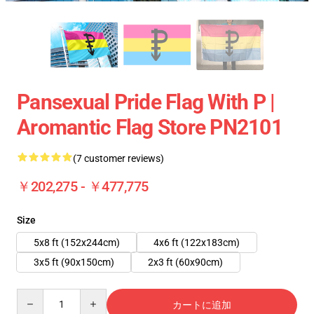
Pansexual Pride Flag With P |
Aromantic Flag Store PN2101
(7 customer reviews)
￥202,275 - ￥477,775
Size
5x8 ft (152x244cm)
4x6 ft (122x183cm)
3x5 ft (90x150cm)
2x3 ft (60x90cm)
Quantity
カートに追加