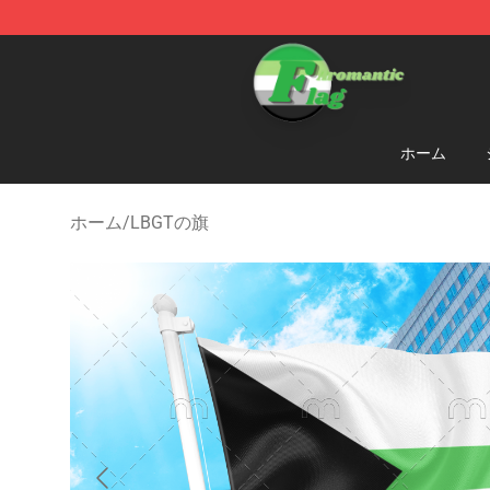
Aromantic Flag Shop - The Best Store of Aromantic Fl
ホーム
ホーム
/
LBGTの旗