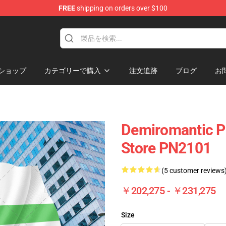
FREE
shipping on orders over $100
ag
ショップ
カテゴリーで購入
注文追跡
ブログ
お
Demiromantic Pr
Store PN2101
(5 customer reviews
￥202,275 - ￥231,275
Size