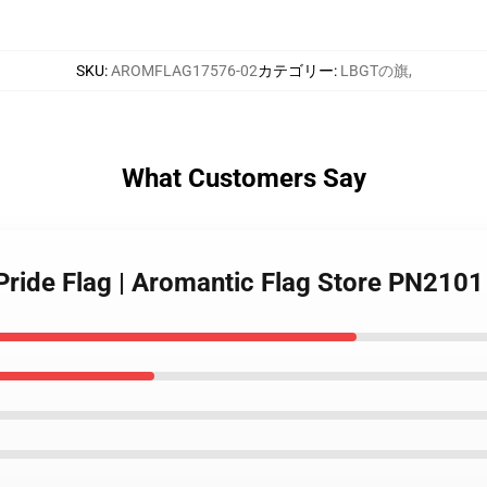
SKU
:
AROMFLAG17576-02
カテゴリー
:
LBGTの旗
,
What Customers Say
Pride Flag | Aromantic Flag Store PN2101