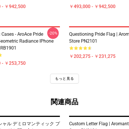
 - ￥942,500
￥493,000 - ￥942,500
-20%
 Cases - AroAce Pride
Questioning Pride Flag | Aro
Geometric Radiance IPhone
Store PN2101
e RB1901
￥202,275 - ￥231,275
 - ￥253,750
もっと見る
関連商品
シャル デミロマンティック プ
Custom Letter Flag | Aromant