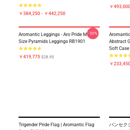
￥493,000
￥384,250 - ￥442,250
-20%
Aromantic Leggings - Aro Pride Mixed
Aromantic
Size Pyramids Leggings RB1901
Abstract 
Soft Cas
￥419,775
$28.95
￥233,450
Trigender Pride Flag | Aromantic Flag
パンセク