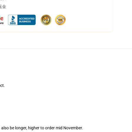
返金
ct.
 also be longer, higher to order mid November.