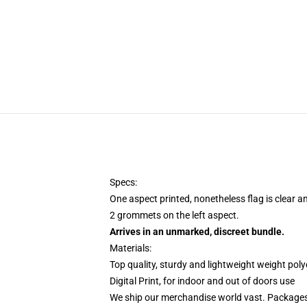
Specs:
One aspect printed, nonetheless flag is clear a
2 grommets on the left aspect.
Arrives in an unmarked, discreet bundle.
Materials:
Top quality, sturdy and lightweight weight poly
Digital Print, for indoor and out of doors use
We ship our merchandise world vast.
Packages 