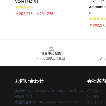
Store PN2101
ライドフ
Aromant
い
￥202,275 - ￥231,275
￥202,275
Footer
世界中に配送
200カ国以上に配送
クリ
お問い合わせ
会社案内
本社オフィス
: 12355 Azalea Way Vacaville, Ca
私たちにつ
95688, 私達
利用規約
私達の倉庫
: No. 36、Chadianzi West Street、
プライバシ