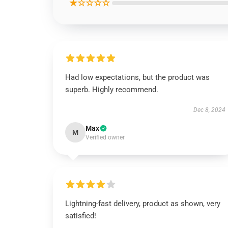
★☆☆☆☆
Had low expectations, but the product was
superb. Highly recommend.
Dec 8, 2024
Max
M
Verified owner
Lightning-fast delivery, product as shown, very
satisfied!