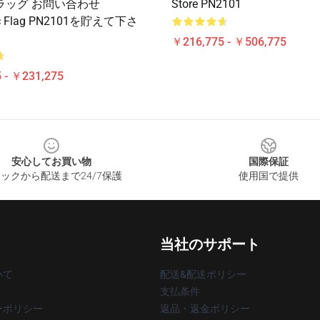
ラッグ お問い合わせ
Store PN2101
ic Flag PN2101を貯えて下さ
￥216,775 - ￥506,775
 - ￥231,275
安心してお買い物
国際保証
ックから配送まで24/7保護
使用国で提供
当社のサポート
いて
配送&配送ポリシー
支払条件
ーポリシー
返品・返金ポリシー