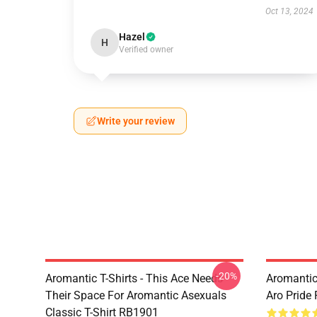
Oct 13, 2024
Hazel
H
Verified owner
Write your review
-20%
Aromantic T-Shirts - This Ace Needs
Aromantic
Their Space For Aromantic Asexuals
Aro Pride
Classic T-Shirt RB1901