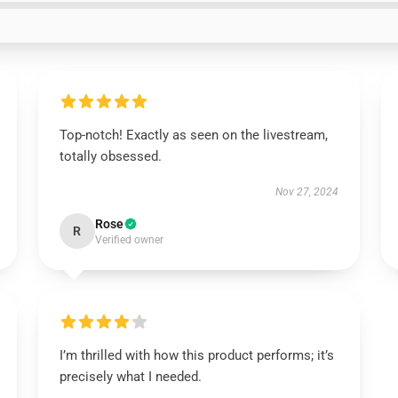
Top-notch! Exactly as seen on the livestream,
totally obsessed.
Nov 27, 2024
Rose
R
Verified owner
I’m thrilled with how this product performs; it’s
precisely what I needed.