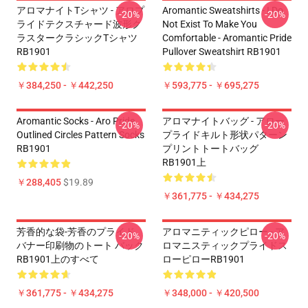
アロマナイトTシャツ - アロプ
Aromantic Sweatshirts - I Do
-20%
-20%
ライドテクスチャード波形ク
Not Exist To Make You
ラスタークラシックTシャツ
Comfortable - Aromantic Pride
RB1901
Pullover Sweatshirt RB1901
￥384,250 - ￥442,250
￥593,775 - ￥695,275
Aromantic Socks - Aro Pride
アロマナイトバッグ - アロー
-20%
-20%
Outlined Circles Pattern Socks
プライドキルト形状パターン
RB1901
プリントトートバッグ
RB1901上
￥288,405
$19.89
￥361,775 - ￥434,275
芳香的な袋-芳香のプライド
アロマニティックピロー - ア
-20%
-20%
バナー印刷物のトート バック
ロマニスティックプライドス
RB1901上のすべて
ローピローRB1901
￥361,775 - ￥434,275
￥348,000 - ￥420,500