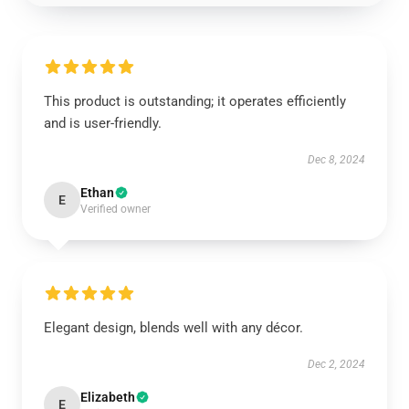
This product is outstanding; it operates efficiently
and is user-friendly.
Dec 8, 2024
Ethan
E
Verified owner
Elegant design, blends well with any décor.
Dec 2, 2024
Elizabeth
E