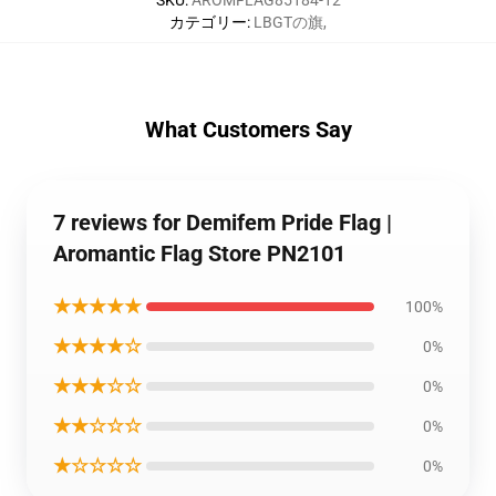
SKU
:
AROMFLAG85184-12
カテゴリー
:
LBGTの旗
,
What Customers Say
7 reviews for Demifem Pride Flag |
Aromantic Flag Store PN2101
★★★★★
100%
★★★★☆
0%
★★★☆☆
0%
★★☆☆☆
0%
★☆☆☆☆
0%