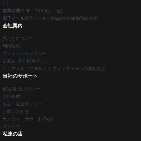
CN
営業時間
: 9:00～18:00(月～金)
電子メール
電子メール: info@aromanticflag.com
会社案内
私たちについて
利用規約
プライバシーポリシー
DMCA - 著作権ポリシー
カリフォルニアSB657: サプライチェーンの透明性法
当社のサポート
配送&配送ポリシー
支払条件
返品・返金ポリシー
お問い合わせ
カスタマーサポート(FAQ)
スタッフ
私達の店