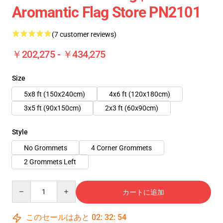
Aromantic Flag Store PN2101
(7 customer reviews)
￥202,275 - ￥434,275
Size
5x8 ft (150x240cm)
4x6 ft (120x180cm)
3x5 ft (90x150cm)
2x3 ft (60x90cm)
Style
No Grommets
4 Corner Grommets
2 Grommets Left
Quantity
カートに追加
このセールはあと
02
:
32
:
54