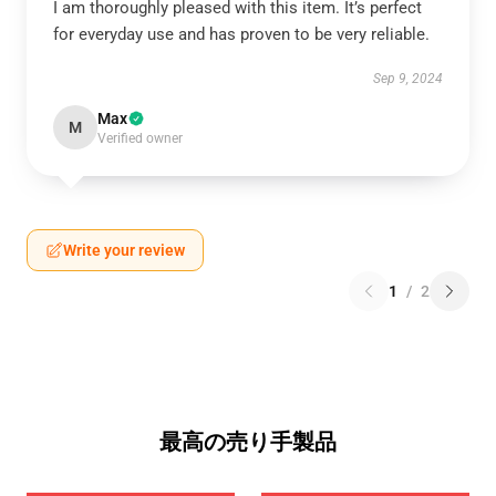
I am thoroughly pleased with this item. It’s perfect
for everyday use and has proven to be very reliable.
Sep 9, 2024
Max
M
Verified owner
Write your review
1
/
2
最高の売り手製品