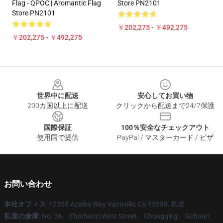
Flag - QPOC | Aromantic Flag
Store PN2101
Store PN2101
￥202,275 - ￥492,275
￥202,275 - ￥492,275
Footer
世界中に配送
安心してお買い物
200カ国以上に配送
クリックから配送まで24/7保護
国際保証
100％安全なチェックアウト
使用国で提供
PayPal / マスターカード / ビザ
お問い合わせ
本社オフィス
: 12355 Azalea Way Vacaville, Ca 95688, 私達
私達の倉庫
: No. 36、Chadianzi West Street、Chongqing、Sichuan、