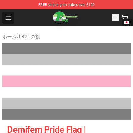
FREE
shipping on orders over $100
Aromantic Flag Shop - The Best Store of Aromantic Flag
Open menu
ホーム
/
LBGTの旗
Demifem Pride Flag |