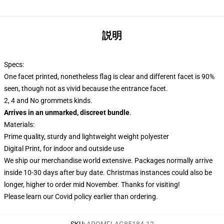
説明
Specs:
One facet printed, nonetheless flag is clear and different facet is 90%
seen, though not as vivid because the entrance facet.
2, 4 and No grommets kinds.
Arrives in an unmarked, discreet bundle
.
Materials:
Prime quality, sturdy and lightweight weight polyester
Digital Print, for indoor and outside use
We ship our merchandise world extensive.
Packages normally arrive
inside 10-30 days after buy date. Christmas instances could also be
longer, higher to order mid November. Thanks for visiting!
Please learn our Covid
policy
earlier than ordering.