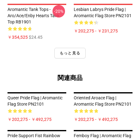
Aromantic Tank Tops -
Lesbian Labrys Pride Flag |
-20%
Aro/ace/enby Hearts Tank
Aromantic Flag Store PN2101
Top RB1901
￥202,275 - ￥231,275
￥354,525
$24.45
もっと見る
関連商品
Queer Pride Flag | Aromantic
Oriented Aroace Flag |
Flag Store PN2101
Aromantic Flag Store PN2101
￥202,275 - ￥492,275
￥202,275 - ￥492,275
Pride Support Fist Rainbow
Femboy Flag | Aromantic Flag