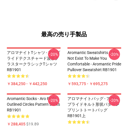
最高の売り手製品
アロマナイトTシャツ - アロプ
Aromantic Sweatshirts - I Do
-20%
-20%
ライドテクスチャード波形ク
Not Exist To Make You
ラスタークラシックTシャツ
Comfortable - Aromantic Pride
RB1901
Pullover Sweatshirt RB1901
￥384,250 - ￥442,250
￥593,775 - ￥695,275
Aromantic Socks - Aro Pride
アロマナイトバッグ - アロー
-20%
-20%
Outlined Circles Pattern Socks
プライドキルト形状パターン
RB1901
プリントトートバッグ
RB1901上
￥288,405
$19.89