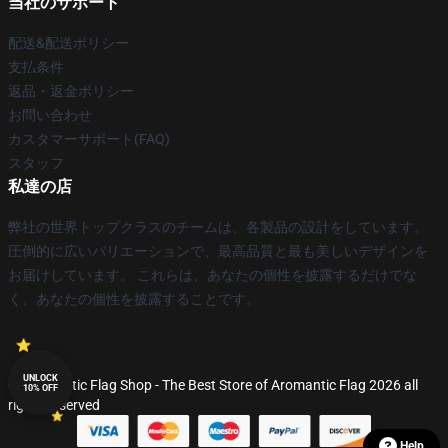
当社のサポート
配送&配送ポリシー
支払条件
返品・返金ポリシー
お問い合わせ
カスタマーサポート(FAQ)
スタッフ
私達の店
弊社の世界トップクラスのチームは、各製品の設計をしています。
圧倒的に広いバリエーションで、最高品質と最も美しいデザインを
お届けしています。 これらは、あなたの個性を披露するだけでな
く、あなたの個性を披露することです。
UNLOCK
© Aromantic Flag Shop - The Best Store of Aromantic Flag 2026 all
10% OFF
rights reserved
Help