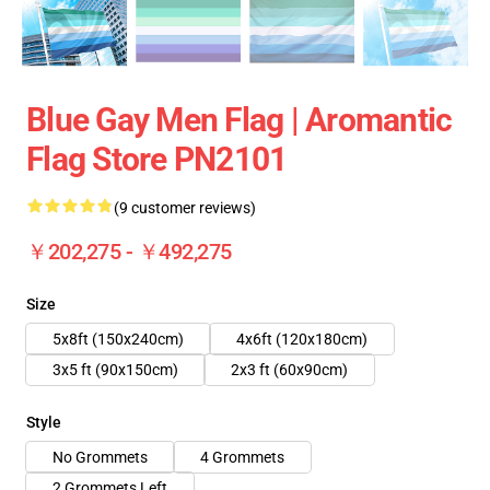
Blue Gay Men Flag | Aromantic
Flag Store PN2101
(9 customer reviews)
￥202,275 - ￥492,275
Size
5x8ft (150x240cm)
4x6ft (120x180cm)
3x5 ft (90x150cm)
2x3 ft (60x90cm)
Style
No Grommets
4 Grommets
2 Grommets Left