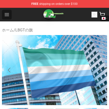
FREE
shipping on orders over $100
Aromantic Flag Shop - The Best Store of Aromantic Flag
Open menu
ホーム
/
LBGTの旗