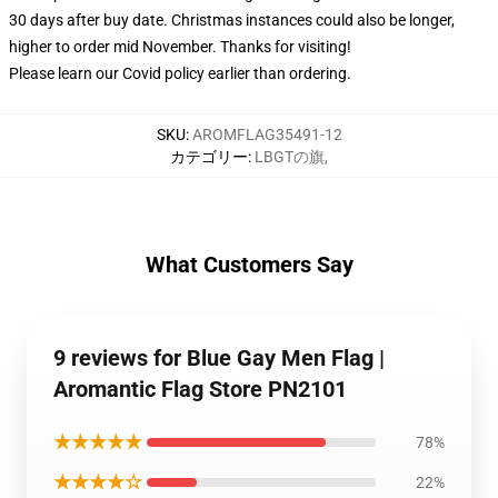
30 days after buy date. Christmas instances could also be longer,
higher to order mid November. Thanks for visiting!
Please learn our Covid
policy
earlier than ordering.
SKU
:
AROMFLAG35491-12
カテゴリー
:
LBGTの旗
,
What Customers Say
9 reviews for Blue Gay Men Flag |
Aromantic Flag Store PN2101
★★★★★
78%
★★★★☆
22%