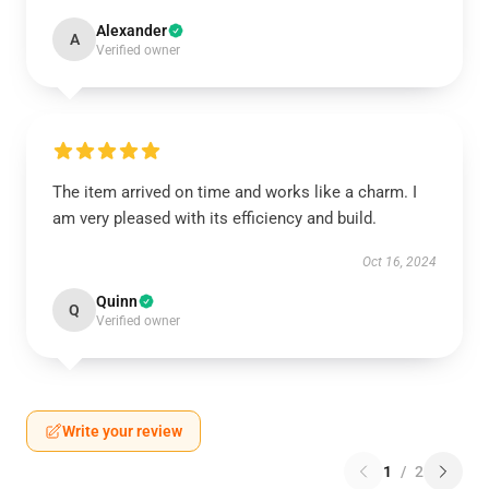
Alexander
A
Verified owner
The item arrived on time and works like a charm. I
am very pleased with its efficiency and build.
Oct 16, 2024
Quinn
Q
Verified owner
Write your review
1
/
2