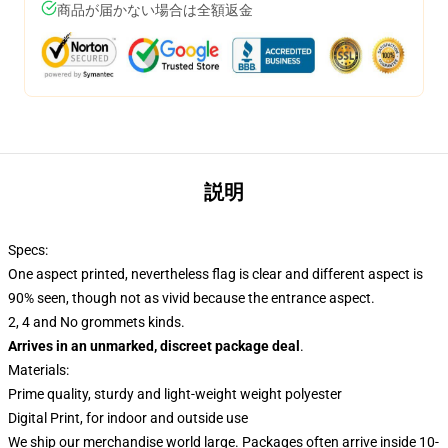
商品が届かない場合は全額返金
説明
Specs:
One aspect printed, nevertheless flag is clear and different aspect is
90% seen, though not as vivid because the entrance aspect.
2, 4 and No grommets kinds.
Arrives in an unmarked, discreet package deal
.
Materials:
Prime quality, sturdy and light-weight weight polyester
Digital Print, for indoor and outside use
We ship our merchandise world large.
Packages often arrive inside 10-