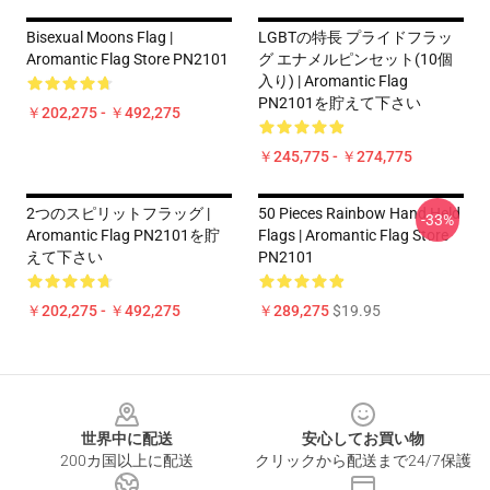
Bisexual Moons Flag |
LGBTの特長 プライドフラッ
Aromantic Flag Store PN2101
グ エナメルピンセット(10個
入り) | Aromantic Flag
PN2101を貯えて下さい
￥202,275 - ￥492,275
￥245,775 - ￥274,775
2つのスピリットフラッグ |
50 Pieces Rainbow Hand Held
-33%
Aromantic Flag PN2101を貯
Flags | Aromantic Flag Store
えて下さい
PN2101
￥202,275 - ￥492,275
￥289,275
$19.95
Footer
世界中に配送
安心してお買い物
200カ国以上に配送
クリックから配送まで24/7保護