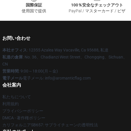
国際保証
100％安全なチェックアウト
使用国で提供
PayPal / マスターカード / ビザ
お問い合わせ
本社オフィス
: 12355 Azalea Way Vacaville, Ca 95688, 私達
私達の倉庫
: No. 36、Chadianzi West Street、Chongqing、Sichuan、
CN
営業時間
: 9:00～18:00(月～金)
電子メール
電子メール: info@aromanticflag.com
会社案内
私たちについて
利用規約
プライバシーポリシー
DMCA - 著作権ポリシー
カリフォルニアSB657: サプライチェーンの透明性法