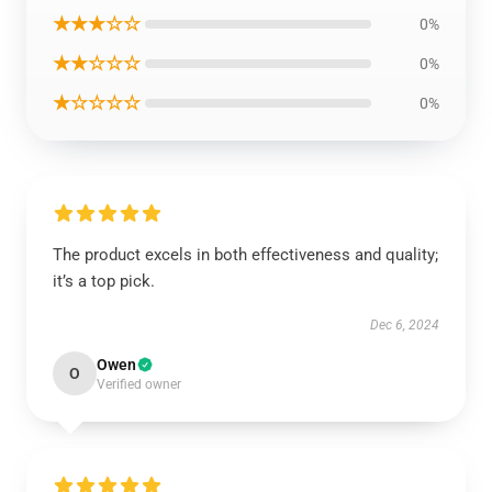
★★★☆☆
0%
★★☆☆☆
0%
★☆☆☆☆
0%
The product excels in both effectiveness and quality;
it’s a top pick.
Dec 6, 2024
Owen
O
Verified owner