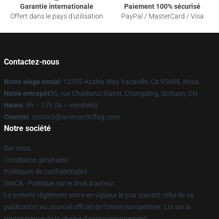
Garantie internationale
Paiement 100% sécurisé
Offert dans le pays d'utilisation
PayPal / MasterCard / Visa
Contactez-nous
Notre siège social
: 12355 Azalea Way Vacaville, Ca 95688, Nous
Notre entrepôt
36, rue Chadianzi Ouest, Chongqing, Sichuan, CN
Heure
: 9h – 17h (lu – vendredi)
Courriel
: contact@aromanticflag.com
Notre société
Sur nous
Conditions générales
Politiques de confidentialité
DMCA - Politique sur le droit d'auteur
Le présent règlement entre en vigueur le jour suivant celui de sa
publication au Journal officiel de l'Union européenne. Loi sur la
transparence de la chaîne d'approvisionnement