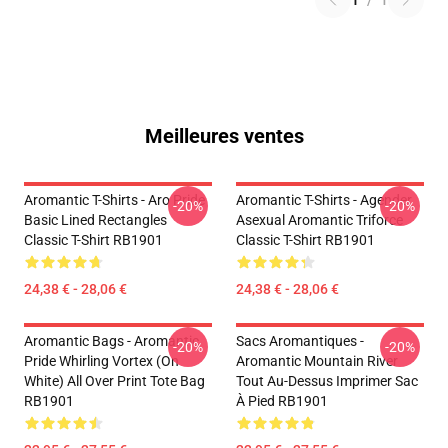
1
/
1
Meilleures ventes
Aromantic T-Shirts - Aro Pride
Aromantic T-Shirts - Agender
-20%
-20%
Basic Lined Rectangles
Asexual Aromantic Triforce
Classic T-Shirt RB1901
Classic T-Shirt RB1901
24,38 € - 28,06 €
24,38 € - 28,06 €
Aromantic Bags - Aromantic
Sacs Aromantiques -
-20%
-20%
Pride Whirling Vortex (On
Aromantic Mountain River
White) All Over Print Tote Bag
Tout Au-Dessus Imprimer Sac
RB1901
À Pied RB1901