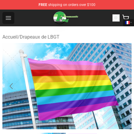
FREE
shipping on orders over $100
Aromantic Flag Shop - The Best Store of Aromantic Flag
Open menu
Accueil
/
Drapeaux de LBGT