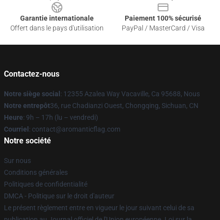
Garantie internationale
Paiement 100% sécurisé
Offert dans le pays d'utilisation
PayPal / MasterCard / Visa
Contactez-nous
Notre siège social
: 12355 Azalea Way Vacaville, Ca 95688, Nous
Notre entrepôt
36, rue Chadianzi Ouest, Chongqing, Sichuan, CN
Heure
: 9h – 17h (lu – vendredi)
Courriel
: contact@aromanticflag.com
Notre société
Sur nous
Conditions générales
Politiques de confidentialité
DMCA - Politique sur le droit d'auteur
Le présent règlement entre en vigueur le jour suivant celui de sa
publication au Journal officiel de l'Union européenne. Loi sur la