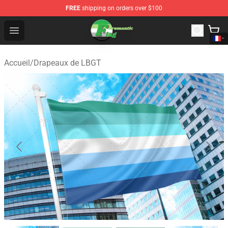
FREE
shipping on orders over $100
Aromantic Flag Shop - The Best Store of Aromantic Flag
Open menu
Accueil
/
Drapeaux de LBGT