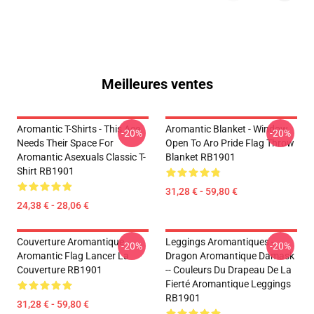
Meilleures ventes
Aromantic T-Shirts - This Ace
Aromantic Blanket - Window
-20%
-20%
Needs Their Space For
Open To Aro Pride Flag Throw
Aromantic Asexuals Classic T-
Blanket RB1901
Shirt RB1901
31,28 € - 59,80 €
24,38 € - 28,06 €
Couverture Aromantique -
Leggings Aromantiques -
-20%
-20%
Aromantic Flag Lancer La
Dragon Aromantique Damask
Couverture RB1901
-- Couleurs Du Drapeau De La
Fierté Aromantique Leggings
RB1901
31,28 € - 59,80 €