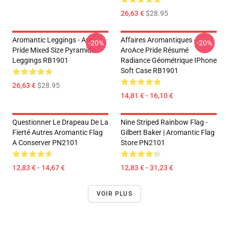
26,63 €
$28.95
Aromantic Leggings - Aro
Affaires Aromantiques -
-20%
-20%
Pride Mixed Size Pyramids
AroAce Pride Résumé
Leggings RB1901
Radiance Géométrique IPhone
Soft Case RB1901
26,63 €
$28.95
14,81 € - 16,10 €
Questionner Le Drapeau De La
Nine Striped Rainbow Flag -
Fierté Autres Aromantic Flag
Gilbert Baker | Aromantic Flag
A Conserver PN2101
Store PN2101
12,83 € - 14,67 €
12,83 € - 31,23 €
VOIR PLUS