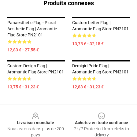
Produits connexes
Panaesthetic Flag - Plural
Custom Letter Flag |
Aesthetic Flag | Aromantic
Aromantic Flag Store PN2101
Flag Store PN2101
13,75 € - 32,15 €
12,83 € - 27,55 €
Custom Design Flag |
Demigirl Pride Flag |
Aromantic Flag Store PN2101
Aromantic Flag Store PN2101
13,75 € - 31,23 €
12,83 € - 31,23 €
Footer
Livraison mondiale
Achetez en toute confiance
Nous livrons dans plus de 200
24/7 Protected from clicks to
pays
delivery