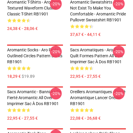
Aromantic T-Shirts - Aro Pride
Aromantic Sweatshirts - I Do
-20%
-20%
Textured Waveform Cluster
Not Exist To Make You
Classic T-Shirt RB1901
Comfortable - Aromantic Pride
Pullover Sweatshirt RB1901
24,38 € - 28,06 €
37,67 € - 44,11 €
Aromantic Socks - Aro Pride
Sacs Aromatiques - Aro Pride
-20%
-20%
Outlined Circles Pattern Socks
Quilt Formes Pattern All Over
RB1901
Imprimer Sac À Dos RB1901
18,29 €
$19.89
22,95 € - 27,55 €
Sacs Aromantic - Bannière De
Oreillers Aromantiques - Fierté
-20%
-20%
Fierté Aromantic All Over
Aromantique Lancer Oreiller
Imprimer Sac À Dos RB1901
RB1901
22,95 € - 27,55 €
22,08 € - 26,68 €