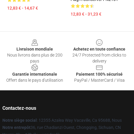
12,83 € - 14,67 €
12,83 € - 31,23 €
Footer
Livraison mondiale
Achetez en toute confiance
Nous livrons dans plus de 200
24/7 Protected from clicks to
pays
delivery
Garantie internationale
Paiement 100% sécurisé
Offert dans le pays d'utilisation
PayPal / MasterCard / Visa
Contactez-nous
Notre siège social
: 12355 Azalea Way Vacaville, Ca 95688, Nous
Notre entrepôt
36, rue Chadianzi Ouest, Chongqing, Sichuan, CN