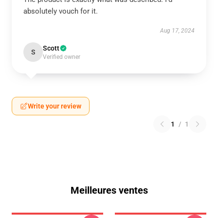
absolutely vouch for it.
Aug 17, 2024
Scott
S
Verified owner
Write your review
1
/
1
Meilleures ventes