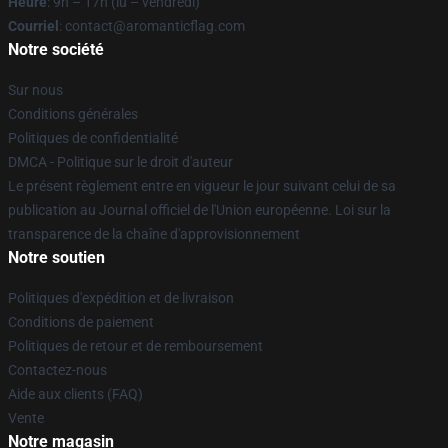
Heure
: 9h – 17h (lu – vendredi)
Courriel
: contact@aromanticflag.com
Notre société
Sur nous
Conditions générales
Politiques de confidentialité
DMCA - Politique sur le droit d'auteur
Le présent règlement entre en vigueur le jour suivant celui de sa
publication au Journal officiel de l'Union européenne. Loi sur la
transparence de la chaîne d'approvisionnement
Notre soutien
Politiques d'expédition et de livraison
Conditions de paiement
Politiques de retour et de remboursement
Contactez-nous
Aide aux clients (FAQ)
Vente
Notre magasin