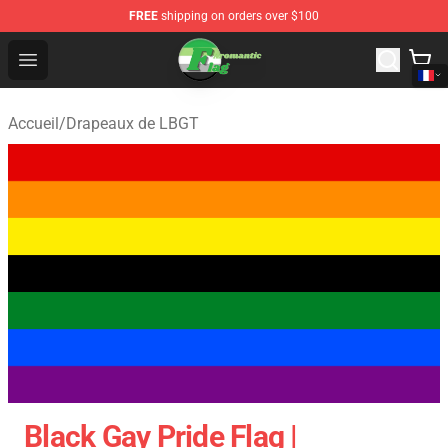
FREE
shipping on orders over $100
Aromantic Flag Shop - The Best Store of Aromantic Flag
Open menu
Accueil
/
Drapeaux de LBGT
Black Gay Pride Flag |