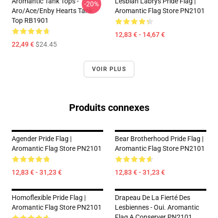
Aromantic Tank Tops -
Lesbian Labrys Pride Flag |
-20%
Aro/ace/enby Hearts Tank
Aromantic Flag Store PN2101
Top RB1901
12,83 € - 14,67 €
22,49 €
$24.45
VOIR PLUS
Produits connexes
Agender Pride Flag |
Bear Brotherhood Pride Flag |
Aromantic Flag Store PN2101
Aromantic Flag Store PN2101
12,83 € - 31,23 €
12,83 € - 31,23 €
Homoflexible Pride Flag |
Drapeau De La Fierté Des
Aromantic Flag Store PN2101
Lesbiennes - Oui. Aromantic
Flag A Conserver PN2101