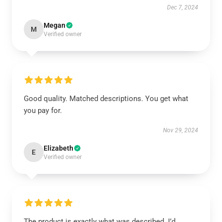
Dec 7, 2024
Megan
M
Verified owner
Good quality. Matched descriptions. You get what
you pay for.
Nov 29, 2024
Elizabeth
E
Verified owner
The product is exactly what was described. I’d