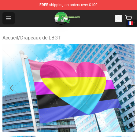
FREE
shipping on orders over $100
Aromantic Flag Shop - The Best Store of Aromantic Flag
Open menu
Accueil
/
Drapeaux de LBGT