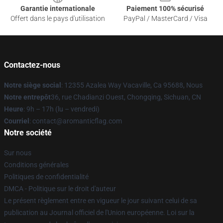
Garantie internationale
Paiement 100% sécurisé
Offert dans le pays d'utilisation
PayPal / MasterCard / Visa
Contactez-nous
Notre siège social
: 12355 Azalea Way Vacaville, Ca 95688, Nous
Notre entrepôt
36, rue Chadianzi Ouest, Chongqing, Sichuan, CN
Heure
: 9h – 17h (lu – vendredi)
Courriel
: contact@aromanticflag.com
Notre société
Sur nous
Conditions générales
Politiques de confidentialité
DMCA - Politique sur le droit d'auteur
Le présent règlement entre en vigueur le jour suivant celui de sa
publication au Journal officiel de l'Union européenne. Loi sur la