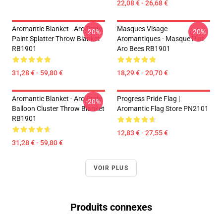
22,08 € - 26,68 €
Aromantic Blanket - Aro Pride
Masques Visage
-20%
-20%
Paint Splatter Throw Blanket
Aromantiques - Masque Plat
RB1901
Aro Bees RB1901
31,28 € - 59,80 €
18,29 € - 20,70 €
Aromantic Blanket - Aro Pride
Progress Pride Flag |
-20%
Balloon Cluster Throw Blanket
Aromantic Flag Store PN2101
RB1901
12,83 € - 27,55 €
31,28 € - 59,80 €
VOIR PLUS
Produits connexes