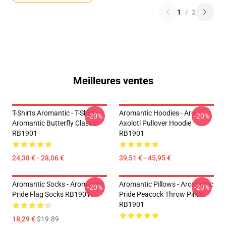
1
/
2
Meilleures ventes
T-Shirts Aromantic - T-Shirt
Aromantic Hoodies - Aro
-20%
-20%
Aromantic Butterfly Classic
Axolotl Pullover Hoodie
RB1901
RB1901
24,38 € - 28,06 €
39,51 € - 45,95 €
Aromantic Socks - Aromantic
Aromantic Pillows - Aromantic
-20%
-20%
Pride Flag Socks RB1901
Pride Peacock Throw Pillow
RB1901
18,29 €
$19.89