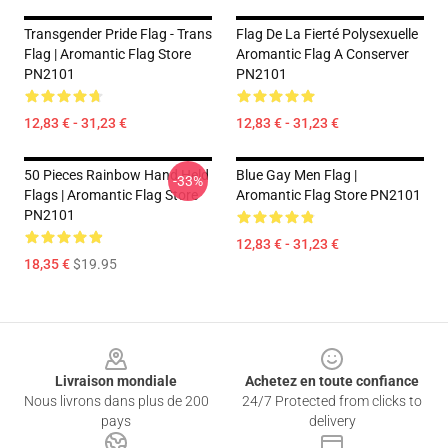
Transgender Pride Flag - Trans
Flag De La Fierté Polysexuelle
Flag | Aromantic Flag Store
Aromantic Flag A Conserver
PN2101
PN2101
12,83 € - 31,23 €
12,83 € - 31,23 €
50 Pieces Rainbow Hand Held
Blue Gay Men Flag |
-33%
Flags | Aromantic Flag Store
Aromantic Flag Store PN2101
PN2101
12,83 € - 31,23 €
18,35 €
$19.95
Footer
Livraison mondiale
Achetez en toute confiance
Nous livrons dans plus de 200
24/7 Protected from clicks to
pays
delivery