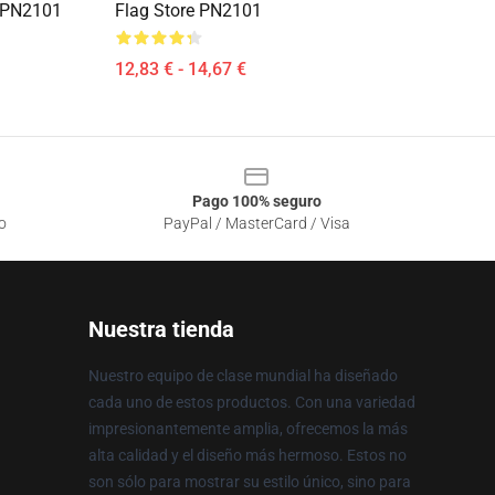
e PN2101
Flag Store PN2101
12,83 € - 14,67 €
Pago 100% seguro
o
PayPal / MasterCard / Visa
Nuestra tienda
Nuestro equipo de clase mundial ha diseñado
cada uno de estos productos. Con una variedad
impresionantemente amplia, ofrecemos la más
alta calidad y el diseño más hermoso. Estos no
son sólo para mostrar su estilo único, sino para