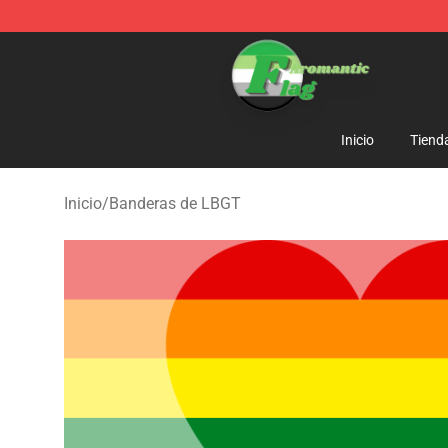
Aromantic Flag Shop - The Best Store of Aromantic Fl
Inicio
Tiend
Inicio
/
Banderas de LBGT