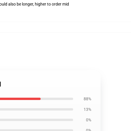
uld also be longer, higher to order mid
1
88%
13%
0%
0%