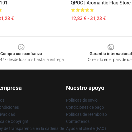
2101
QPOC | Aromantic Flag Stor
31,23 €
12,83 € - 31,23 €
Compra con confianza
Garantía internacional
4/7 desde los clics hasta la entrega
Ofrecido en el país de us
 empresa
Nuestro apoyo
ros
Políticas de envío
ondiciones
Condiciones de pago
rivacidad
Políticas de reembolso
ica de Copyright
Contáctenos
y de transparencia en la cadena de
Ayuda al cliente (FAQ)