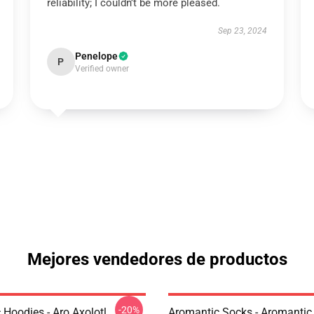
reliability; I couldn’t be more pleased.
Sep 23, 2024
Penelope
P
Verified owner
Mejores vendedores de productos
-20%
 Hoodies - Aro Axolotl
Aromantic Socks - Aromantic 