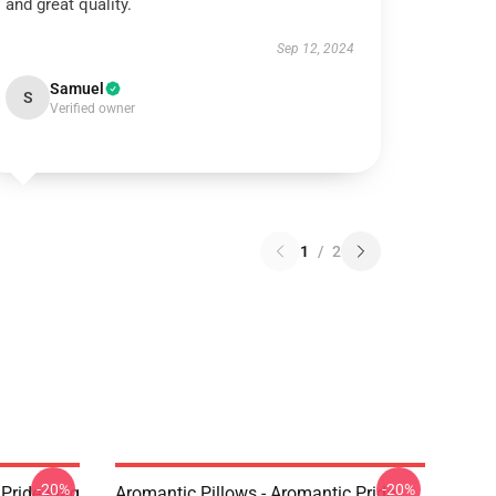
and great quality.
Sep 12, 2024
Samuel
S
Verified owner
1
/
2
-20%
-20%
Pride Flag
Aromantic Pillows - Aromantic Pride