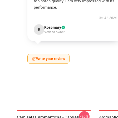
top-notch quality. I am very impressed with its
performance.
Oct 31, 2024
Rosemary
R
Verified owner
Write your review
-20%
Camisetas Arománticas - Camiseta
Aromantic