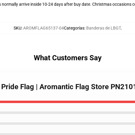
normally arrive inside 10-24 days after buy date. Christmas occasions co
SKU
:
AROMFLAG65137-04
Categorías
:
Banderas de LBGT
,
What Customers Say
Pride Flag | Aromantic Flag Store PN210