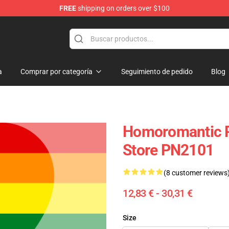
FREE
shipping on orders over $100
ag
a
Comprar por categoría
Seguimiento de pedido
Blog
Homoromantic Pr
Store PN2101
(8 customer reviews
12,83 € - 30,31 €
Size