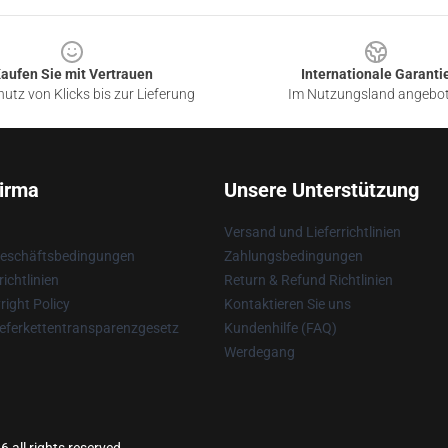
aufen Sie mit Vertrauen
Internationale Garanti
utz von Klicks bis zur Lieferung
Im Nutzungsland angebo
irma
Unsere Unterstützung
Versand und Lieferrichtlinien
Geschäftsbedingungen
Zahlungsbedingungen
ichtlinien
Return & Refund Richtlinien
ight Policy
Kontaktieren Sie uns
eferkettentransparenzgesetz
Kundenhilfe (FAQ)
Werdegang