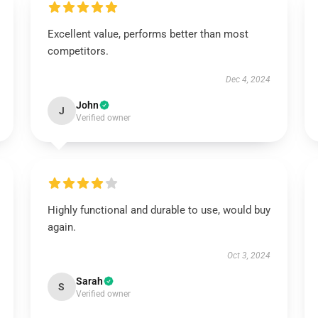
Excellent value, performs better than most
competitors.
Dec 4, 2024
John
J
Verified owner
Highly functional and durable to use, would buy
again.
Oct 3, 2024
Sarah
S
Verified owner