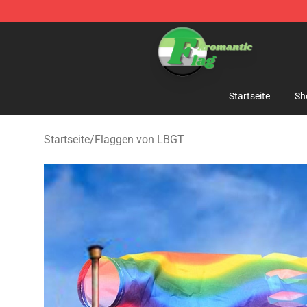
Aromantic Flag Shop - The Best Store of Aromantic Fl
Startseite
Sh
Startseite
/
Flaggen von LBGT