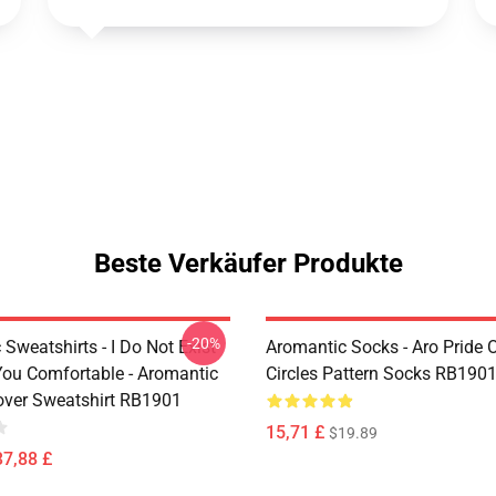
Beste Verkäufer Produkte
-20%
Sweatshirts - I Do Not Exist
Aromantic Socks - Aro Pride 
ou Comfortable - Aromantic
Circles Pattern Socks RB190
lover Sweatshirt RB1901
15,71 £
$19.89
37,88 £