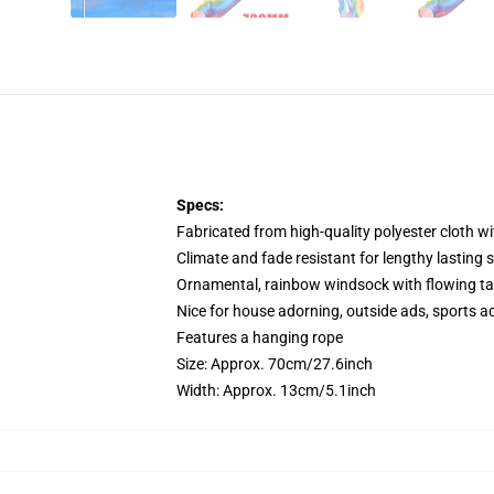
Specs:
Fabricated from high-quality polyester cloth wit
Climate and fade resistant for lengthy lasting s
Ornamental, rainbow windsock with flowing tai
Nice for house adorning, outside ads, sports a
Features a hanging rope
Size: Approx. 70cm/27.6inch
Width: Approx. 13cm/5.1inch