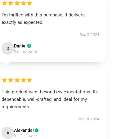
I’m thrilled with this purchase; it delivers
exactly as expected.
Dec 3, 2024
Daniel
D
Verified owner
This product went beyond my expectations. It’s
dependable, well-crafted, and ideal for my
requirements.
Sep 10, 2024
Alexander
A
Verified owner