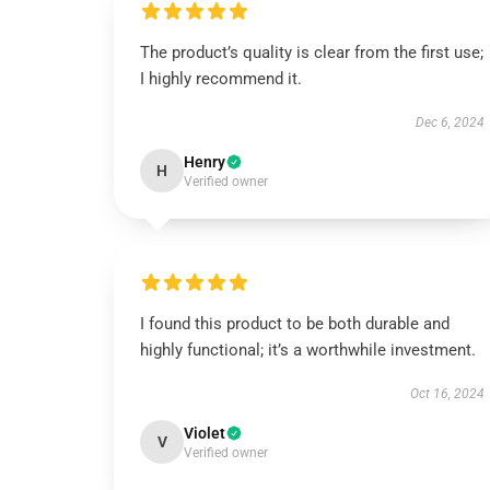
The product’s quality is clear from the first use;
I highly recommend it.
Dec 6, 2024
Henry
H
Verified owner
I found this product to be both durable and
highly functional; it’s a worthwhile investment.
Oct 16, 2024
Violet
V
Verified owner