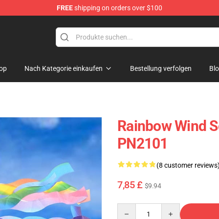
FREE
shipping on orders over $100
ag
op
Nach Kategorie einkaufen
Bestellung verfolgen
Bl
Rainbow Wind So
PN2101
(8 customer reviews
7,85 £
$9.94
Quantity