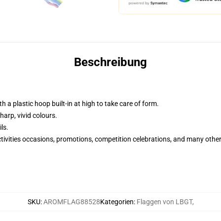
Beschreibung
h a plastic hoop built-in at high to take care of form.
harp, vivid colours.
ls.
ctivities occasions, promotions, competition celebrations, and many other
SKU
:
AROMFLAG88528
Kategorien
:
Flaggen von LBGT
,