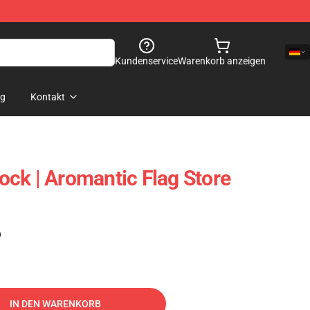
Kundenservice
Warenkorb anzeigen
og
Kontakt
ck | Aromantic Flag Store
)
IN DEN WARENKORB