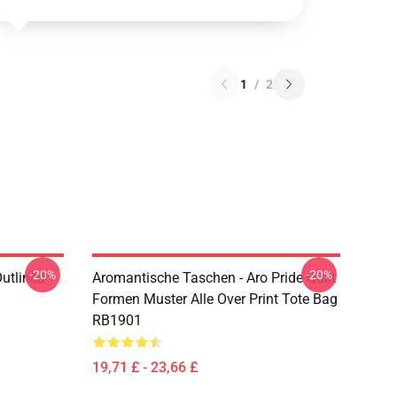
1
/
2
-20%
-20%
Outlined
Aromantische Taschen - Aro Pride Quilt
1
Formen Muster Alle Over Print Tote Bag
RB1901
19,71 £ - 23,66 £