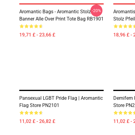
-20%
Aromantic Bags - Aromantic Stolz
Aromantis
Banner Alle Over Print Tote Bag RB1901
Stolz Pfe
19,71 £ - 23,66 £
18,96 £ - 
Pansexual LGBT Pride Flag | Aromantic
Demifem P
Flag Store PN2101
Store PN
11,02 £ - 26,82 £
11,02 £ - 