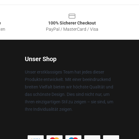
e
100% Sicherer Checkout
ten
PayPal / MasterCard / Visa
Unser Shop
Unser erstklassiges Team hat jedes dieser
Produkte entwickelt. Mit einer beeindruckend
breiten Vielfalt bieten wir höchste Qualität und
das schönste Design. Dies sind nicht nur, um
Ihren einzigartigen Stil zu zeigen – sie sind, um
Ihre Individualität zeigen.