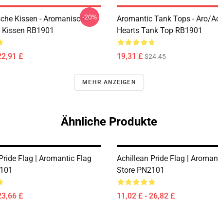
-20%
che Kissen - Aromanischer
Aromantic Tank Tops - Aro/
il Kissen RB1901
Hearts Tank Top RB1901
22,91 £
19,31 £
$24.45
MEHR ANZEIGEN
Ähnliche Produkte
ride Flag | Aromantic Flag
Achillean Pride Flag | Aroman
2101
Store PN2101
23,66 £
11,02 £ - 26,82 £