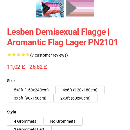
Lesben Demisexual Flagge |
Aromantic Flag Lager PN2101
(7 customer reviews)
11,02 £ - 26,82 £
Size
5x8ft (150x240cm)
4x6ft (120x180cm)
3x5ft (90x150cm)
2x3ft (60x90cm)
Style
4 Grommets
No Grommets
2 Grommets Left