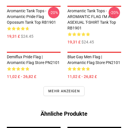
Aromantic Tank Tops -
Aromantic Tank Tops -
-20%
-20%
Aromantic Pride Flag
AROMANTIC FLAG I'M ACE
Opossum Tank Top RB1901
ASEXUAL T-SHIRT Tank Top
RB1901
19,31 £
$24.45
19,31 £
$24.45
Demiflux Pride Flag |
Blue Gay Men Flag |
Aromantic Flag Store PN2101
Aromantic Flag Store PN2101
11,02 £ - 26,82 £
11,02 £ - 26,82 £
MEHR ANZEIGEN
Ähnliche Produkte