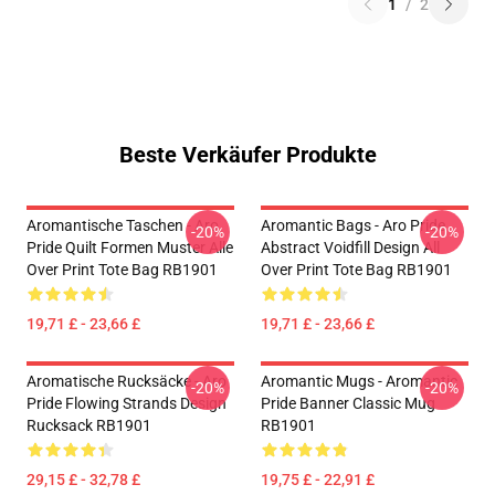
1
/
2
Beste Verkäufer Produkte
Aromantische Taschen - Aro
Aromantic Bags - Aro Pride
-20%
-20%
Pride Quilt Formen Muster Alle
Abstract Voidfill Design All
Over Print Tote Bag RB1901
Over Print Tote Bag RB1901
19,71 £ - 23,66 £
19,71 £ - 23,66 £
Aromatische Rucksäcke - Aro
Aromantic Mugs - Aromantic
-20%
-20%
Pride Flowing Strands Design
Pride Banner Classic Mug
Rucksack RB1901
RB1901
29,15 £ - 32,78 £
19,75 £ - 22,91 £