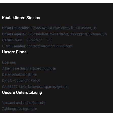
Kontaktieren Sie uns
Unser Hauptbüro
: 12355 Azalea Way Vacaville, Ca 95688, Us
Unser Lager
: Nr. 36, Chadianzi West Street, Chongqing, Sichuan, CN
Geruch
: 9AM – 5PM (Mon – Fri)
E-Mail senden
: contact@aromanticflag.com
Unsere Firma
Über uns
Allgemeine Geschäftsbedingungen
Datenschutzrichtlinien
DMCA - Copyright Policy
CA SB657: Lieferkettentransparenzgesetz
Unsere Unterstützung
Versand und Lieferrichtlinien
Zahlungsbedingungen