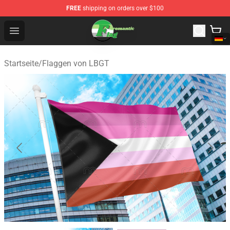
FREE
shipping on orders over $100
Aromantic Flag Shop - The Best Store of Aromantic Flag
Open menu
Startseite
/
Flaggen von LBGT