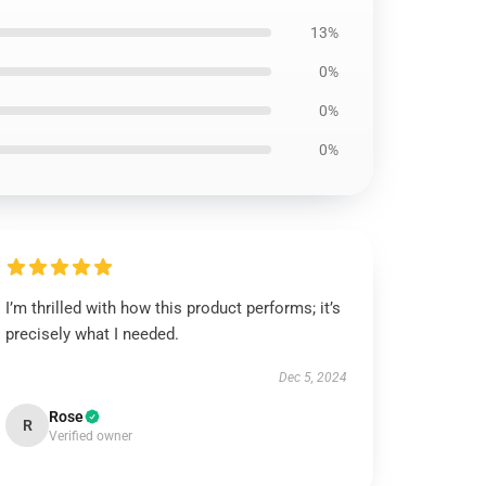
13%
0%
0%
0%
I’m thrilled with how this product performs; it’s
precisely what I needed.
Dec 5, 2024
Rose
R
Verified owner