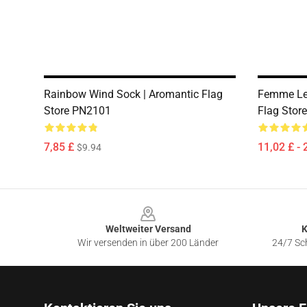
Rainbow Wind Sock | Aromantic Flag
Femme Les
Store PN2101
Flag Stor
7,85 £
11,02 £ - 
$9.94
Footer
Weltweiter Versand
K
Wir versenden in über 200 Länder
24/7 Sch