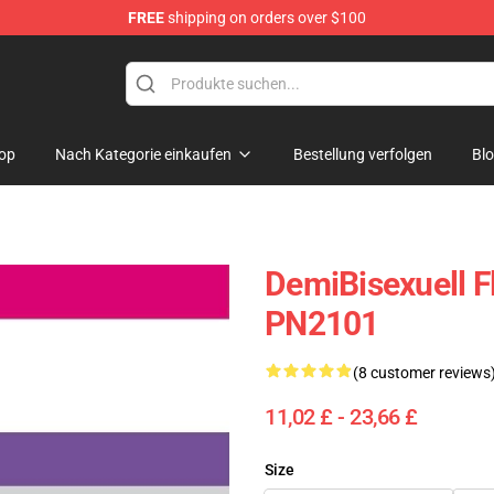
FREE
shipping on orders over $100
ag
op
Nach Kategorie einkaufen
Bestellung verfolgen
Bl
DemiBisexuell F
PN2101
(8 customer reviews
11,02 £ - 23,66 £
Size