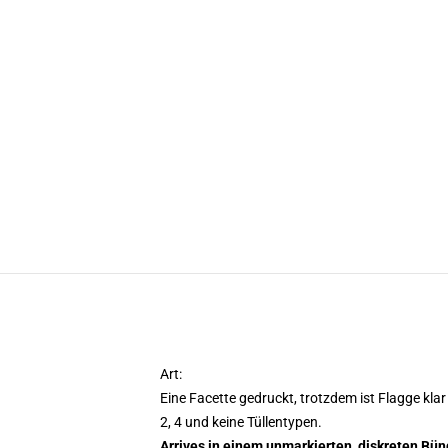
Art:
Eine Facette gedruckt, trotzdem ist Flagge klar
2, 4 und keine Tüllentypen.
Arrives in einem unmarkierten, diskreten Bün