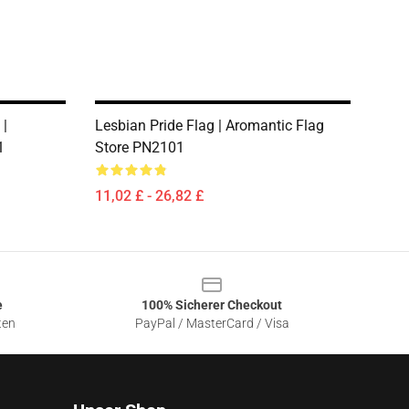
 |
Lesbian Pride Flag | Aromantic Flag
1
Store PN2101
11,02 £ - 26,82 £
e
100% Sicherer Checkout
ten
PayPal / MasterCard / Visa