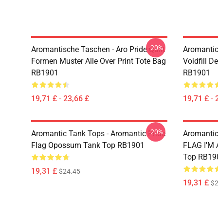
-20%
Aromantische Taschen - Aro Pride Quilt
Aromantic 
Formen Muster Alle Over Print Tote Bag
Voidfill D
RB1901
RB1901
19,71 £ - 23,66 £
19,71 £ - 
-20%
Aromantic Tank Tops - Aromantic Pride
Aromanti
Flag Opossum Tank Top RB1901
FLAG I'M
Top RB19
19,31 £
$24.45
19,31 £
$2