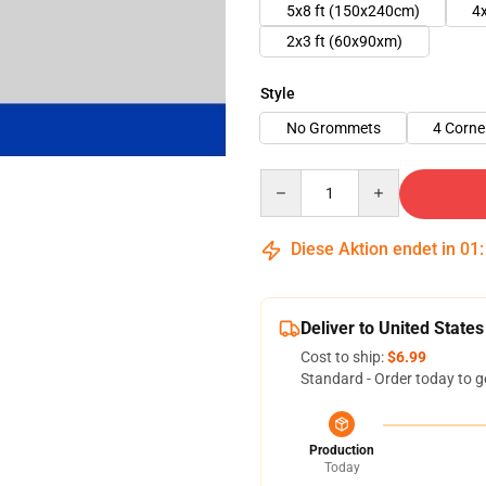
5x8 ft (150x240cm)
4
2x3 ft (60x90xm)
Style
No Grommets
4 Corne
Quantity
Diese Aktion endet in
01
Deliver to United States
Cost to ship:
$6.99
Standard - Order today to g
Production
Today