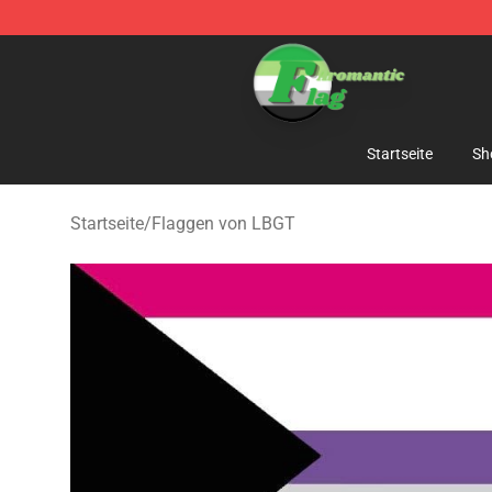
Aromantic Flag Shop - The Best Store of Aromantic Fl
Startseite
Sh
Startseite
/
Flaggen von LBGT