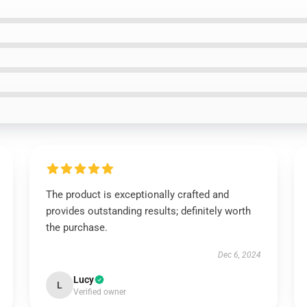
The product is exceptionally crafted and
provides outstanding results; definitely worth
the purchase.
Dec 6, 2024
Lucy
L
Verified owner