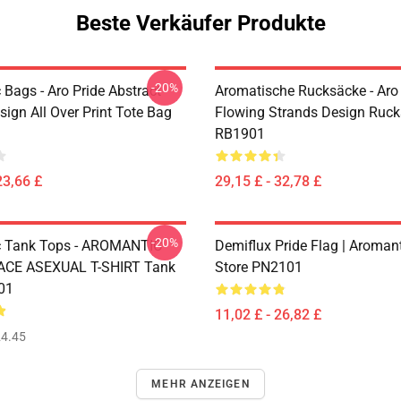
Beste Verkäufer Produkte
-20%
Bags - Aro Pride Abstract
Aromatische Rucksäcke - Aro 
esign All Over Print Tote Bag
Flowing Strands Design Ruc
RB1901
23,66 £
29,15 £ - 32,78 £
-20%
c Tank Tops - AROMANTIC
Demiflux Pride Flag | Aromant
 ACE ASEXUAL T-SHIRT Tank
Store PN2101
01
11,02 £ - 26,82 £
4.45
MEHR ANZEIGEN