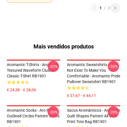
1
/
2
Mais vendidos produtos
Aromantic T-Shirts - Aro Pride
Aromantic Sweatshirts - I Do
-20%
-20%
Textured Waveform Cluster
Not Exist To Make You
Classic T-Shirt RB1901
Comfortable - Aromantic Pride
Pullover Sweatshirt RB1901
€ 24,38 - € 28,06
€ 37,67 - € 44,11
Aromantic Socks - Aro Pride
Sacos Aromânticos - Aro Pride
-20%
-20%
Outlined Circles Pattern Socks
Quilt Shapes Pattern All Over
RB1901
Print Tote Bag RB1901