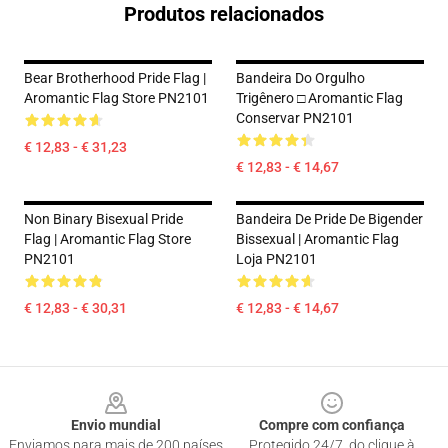
Produtos relacionados
Bear Brotherhood Pride Flag |
Bandeira Do Orgulho
Aromantic Flag Store PN2101
Trigênero □ Aromantic Flag
Conservar PN2101
€ 12,83 - € 31,23
€ 12,83 - € 14,67
Non Binary Bisexual Pride
Bandeira De Pride De Bigender
Flag | Aromantic Flag Store
Bissexual | Aromantic Flag
PN2101
Loja PN2101
€ 12,83 - € 30,31
€ 12,83 - € 14,67
Footer
Envio mundial
Compre com confiança
Enviamos para mais de 200 países
Protegido 24/7, do clique à