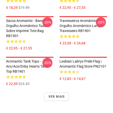
€ 18,29
$19.89
€ 22,95 - € 27,55
Sacos Aromantic - Banner De
Travesseiros Aromânticos -
-20%
-20%
Orgulho Aromântico Tudo
Orgulho Aromântico Lançar
Sobre Imprimir Tote Bag
Travesseiro RB1901
RB1901
€ 22,08 - € 26,68
€ 22,95 - € 27,55
Aromantic Tank Tops -
Lesbian Labrys Pride Flag |
-20%
Aro/ace/enby Hearts Tank
Aromantic Flag Store PN2101
Top RB1901
€ 12,83 - € 14,67
€ 22,49
$24.45
VER MAIS