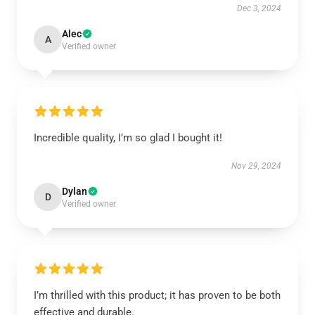
Dec 3, 2024
Alec
A
Verified owner
Incredible quality, I’m so glad I bought it!
Nov 29, 2024
Dylan
D
Verified owner
I’m thrilled with this product; it has proven to be both
effective and durable.