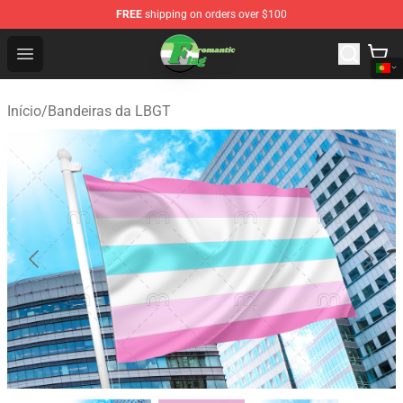
FREE
shipping on orders over $100
Aromantic Flag Shop - The Best Store of Aromantic Flag
Open menu
Início
/
Bandeiras da LBGT