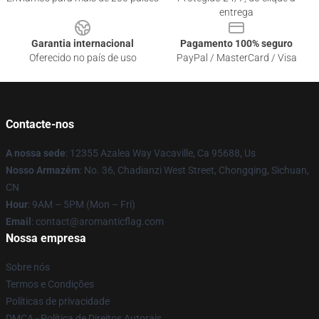
entrega
Garantia internacional
Pagamento 100% seguro
Oferecido no país de uso
PayPal / MasterCard / Visa
Contacte-nos
A nossa sede
: 12355 Azalea Way Vacaville, Ca 95688, Us
Nosso Armazém
: No. 36, Chadianzi West Street, Chongqing, Sichuan,
CN
Hour
: 9AM – 5PM (Mon – Fri)
Email
: contact@aromanticflag.com
Nossa empresa
Sobre nós
Termos e Condições
Políticas de privacidade
DMCA - Política de Direitos Autorais