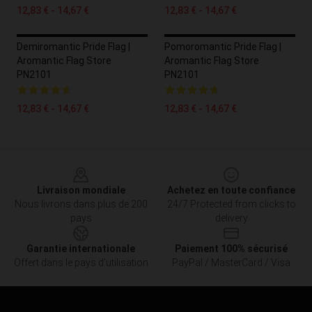
12,83 € - 14,67 €
12,83 € - 14,67 €
Demiromantic Pride Flag |
Pomoromantic Pride Flag |
Aromantic Flag Store
Aromantic Flag Store
PN2101
PN2101
12,83 € - 14,67 €
12,83 € - 14,67 €
Footer
Livraison mondiale
Achetez en toute confiance
Nous livrons dans plus de 200
24/7 Protected from clicks to
pays
delivery
Garantie internationale
Paiement 100% sécurisé
Offert dans le pays d'utilisation
PayPal / MasterCard / Visa