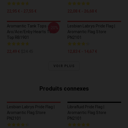
22,95 € - 27,55 €
22,08 € - 26,68 €
Aromantic Tank Tops -
Lesbian Labrys Pride Flag |
-20%
Aro/ace/enby Hearts Tank
Aromantic Flag Store
Top RB1901
PN2101
22,49 €
$24.45
12,83 € - 14,67 €
VOIR PLUS
Produits connexes
Lesbian Labrys Pride Flag |
Librafluid Pride Flag |
Aromantic Flag Store
Aromantic Flag Store
PN2101
PN2101