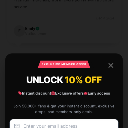
Premium materials, worth every penny, with attentive
service.
Dec 4, 2024
Emily
E
Verified owner
EXCLUSIVE MEMBER OFFER
I found this product to be highly effective and user-
UNLOCK
10% OFF
friendly; it’s worth every cent.
Dec 2, 2024
Instant discount
Exclusive offers
Early access
Sophia
S
Verified owner
Join 50,000+ fans & get your instant discount, exclusive
drops, and members-only deals.