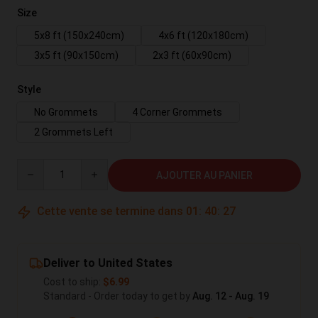
Size
5x8 ft (150x240cm)
4x6 ft (120x180cm)
3x5 ft (90x150cm)
2x3 ft (60x90cm)
Style
No Grommets
4 Corner Grommets
2 Grommets Left
Quantity
AJOUTER AU PANIER
Cette vente se termine dans
01
:
40
:
26
Deliver to United States
Cost to ship:
$6.99
Standard - Order today to get by
Aug. 12 - Aug. 19