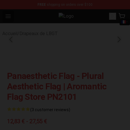
FREE
shipping on orders over $100
Open menu
Aromantic Flag Shop - The Best St
Accueil
/
Drapeaux de LBGT
Panaesthetic Flag - Plural
Aesthetic Flag | Aromantic
Flag Store PN2101
(3 customer reviews)
12,83 € - 27,55 €