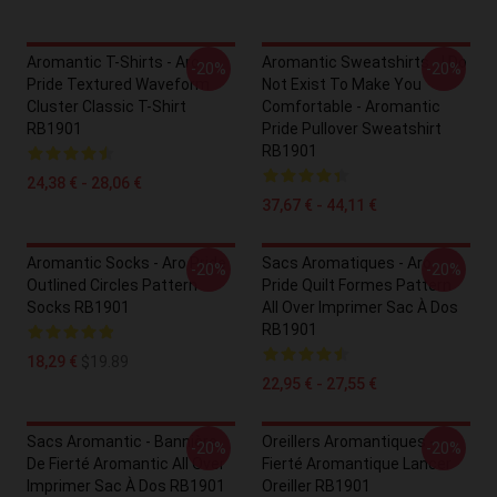
Aromantic T-Shirts - Aro
Aromantic Sweatshirts - I Do
-20%
-20%
Pride Textured Waveform
Not Exist To Make You
Cluster Classic T-Shirt
Comfortable - Aromantic
RB1901
Pride Pullover Sweatshirt
RB1901
24,38 € - 28,06 €
37,67 € - 44,11 €
Aromantic Socks - Aro Pride
Sacs Aromatiques - Aro
-20%
-20%
Outlined Circles Pattern
Pride Quilt Formes Pattern
Socks RB1901
All Over Imprimer Sac À Dos
RB1901
18,29 €
$19.89
22,95 € - 27,55 €
Sacs Aromantic - Bannière
Oreillers Aromantiques -
-20%
-20%
De Fierté Aromantic All Over
Fierté Aromantique Lancer
Imprimer Sac À Dos RB1901
Oreiller RB1901