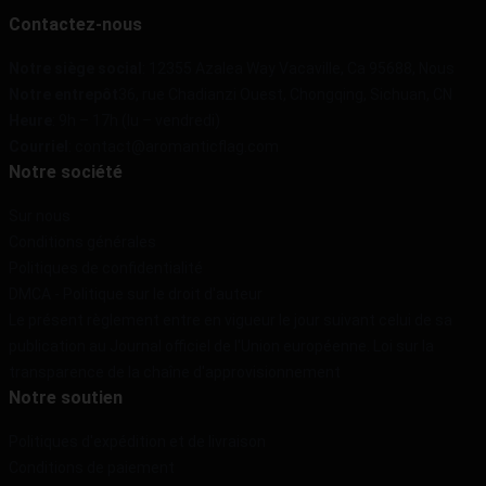
Contactez-nous
Notre siège social
: 12355 Azalea Way Vacaville, Ca 95688, Nous
Notre entrepôt
36, rue Chadianzi Ouest, Chongqing, Sichuan, CN
Heure
: 9h – 17h (lu – vendredi)
Courriel
: contact@aromanticflag.com
Notre société
Sur nous
Conditions générales
Politiques de confidentialité
DMCA - Politique sur le droit d'auteur
Le présent règlement entre en vigueur le jour suivant celui de sa
publication au Journal officiel de l'Union européenne. Loi sur la
transparence de la chaîne d'approvisionnement
Notre soutien
Politiques d'expédition et de livraison
Conditions de paiement