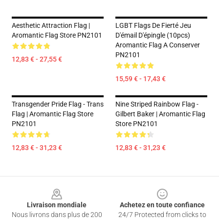
Aesthetic Attraction Flag |
LGBT Flags De Fierté Jeu
Aromantic Flag Store PN2101
D'émail D'épingle (10pcs)
Aromantic Flag A Conserver
PN2101
12,83 € - 27,55 €
15,59 € - 17,43 €
Transgender Pride Flag - Trans
Nine Striped Rainbow Flag -
Flag | Aromantic Flag Store
Gilbert Baker | Aromantic Flag
PN2101
Store PN2101
12,83 € - 31,23 €
12,83 € - 31,23 €
Footer
Livraison mondiale
Achetez en toute confiance
Nous livrons dans plus de 200
24/7 Protected from clicks to