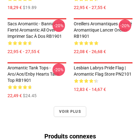
18,29 €
$19.89
22,95 € - 27,55 €
Sacs Aromantic - Bannière De
Oreillers Aromantiques - Fierté
-20%
-20%
Fierté Aromantic All Over
Aromantique Lancer Oreiller
Imprimer Sac À Dos RB1901
RB1901
22,95 € - 27,55 €
22,08 € - 26,68 €
Aromantic Tank Tops -
Lesbian Labrys Pride Flag |
-20%
Aro/ace/enby Hearts Tank
Aromantic Flag Store PN2101
Top RB1901
12,83 € - 14,67 €
22,49 €
$24.45
VOIR PLUS
Produits connexes