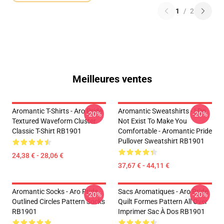
1
/
2
Meilleures ventes
Aromantic T-Shirts - Aro Pride
Aromantic Sweatshirts - I Do
-20%
-20%
Textured Waveform Cluster
Not Exist To Make You
Classic T-Shirt RB1901
Comfortable - Aromantic Pride
Pullover Sweatshirt RB1901
24,38 € - 28,06 €
37,67 € - 44,11 €
Aromantic Socks - Aro Pride
Sacs Aromatiques - Aro Pride
-20%
-20%
Outlined Circles Pattern Socks
Quilt Formes Pattern All Over
RB1901
Imprimer Sac À Dos RB1901