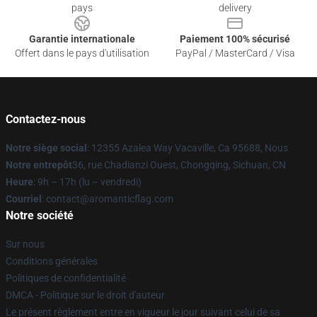
pays
delivery
Garantie internationale
Paiement 100% sécurisé
Offert dans le pays d'utilisation
PayPal / MasterCard / Visa
Contactez-nous
Notre siège social
: 12355 Azalea Way Vacaville, Ca 95688, Nous
Notre entrepôt
36, rue Chadianzi Ouest, Chongqing, Sichuan, CN
Heure
: 9h – 17h (lu – vendredi)
Courriel
: contact@aromanticflag.com
Notre société
Sur nous
Conditions générales
Politiques de confidentialité
DMCA - Politique sur le droit d'auteur
Le présent règlement entre en vigueur le jour suivant celui de sa