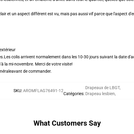
ir et un aspect différent est vu, mais pas aussi vif parce que l'aspect d'e
extérieur
s.
Les colis arrivent normalement dans les 10-30 jours suivant la date d'
'à la mi-novembre. Merci de votre visite!
énérale
avant de commander.
Drapeaux de LBGT
,
SKU
:
AROMFLAG76491-12
Catégories
:
Drapeau lesbien
,
What Customers Say