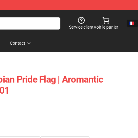
Service client
Voir le panier
Contact
an Pride Flag | Aromantic
101
)