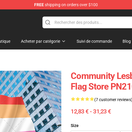
FREE
shipping on orders over $100
ag
tique
Acheter par catégorie
Suivi de commande
Blog
Community Lesbi
Flag Store PN2
(7 customer reviews
12,83 € - 31,23 €
Size