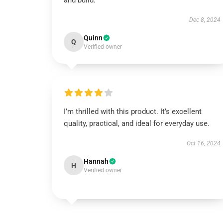
and build.
Dec 8, 2024
Quinn
Q
Verified owner
I’m thrilled with this product. It’s excellent
quality, practical, and ideal for everyday use.
Oct 16, 2024
Hannah
H
Verified owner