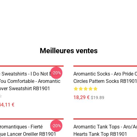
Meilleures ventes
-20%
Sweatshirts - I Do Not Exist
Aromantic Socks - Aro Pride 
ou Comfortable - Aromantic
Circles Pattern Socks RB190
lover Sweatshirt RB1901
18,29 €
$19.89
44,11 €
-20%
Aromantiques - Fierté
Aromantic Tank Tops - Aro/
ue Lancer Oreiller RB1901
Hearts Tank Top RB1901