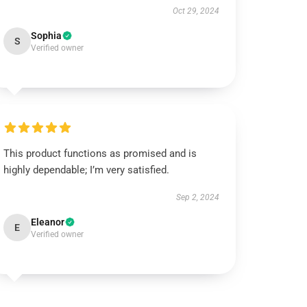
Oct 29, 2024
Sophia
S
Verified owner
This product functions as promised and is
highly dependable; I’m very satisfied.
Sep 2, 2024
Eleanor
E
Verified owner