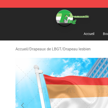
Aromantic Flag Shop - The Best Store of Aromantic Fl
Accueil
Bou
Accueil
/
Drapeaux de LBGT
/
Drapeau lesbien