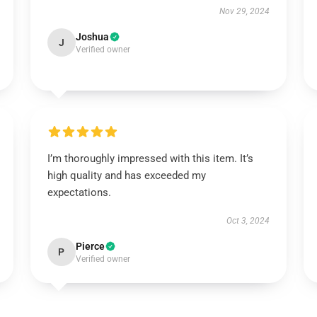
Nov 29, 2024
Joshua
J
Verified owner
I’m thoroughly impressed with this item. It’s
high quality and has exceeded my
expectations.
Oct 3, 2024
Pierce
P
Verified owner