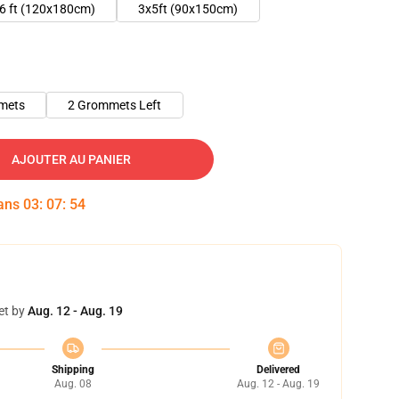
6 ft (120x180cm)
3x5ft (90x150cm)
mets
2 Grommets Left
AJOUTER AU PANIER
dans
03
:
07
:
53
et by
Aug. 12 - Aug. 19
Shipping
Delivered
Aug. 08
Aug. 12 - Aug. 19