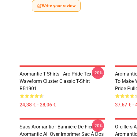
Write your review
-20%
Aromantic T-Shirts - Aro Pride Textured
Aromantic 
Waveform Cluster Classic T-Shirt
To Make Y
RB1901
Pride Pul
24,38 € - 28,06 €
37,67 € - 
-20%
Sacs Aromantic - Bannière De Fierté
Oreillers 
Aromantic All Over Imprimer Sac À Dos
Aromantiq