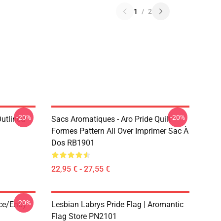
1
/
2
-20%
-20%
Outlined
Sacs Aromatiques - Aro Pride Quilt
1
Formes Pattern All Over Imprimer Sac À
Dos RB1901
22,95 € - 27,55 €
-20%
ace/enby
Lesbian Labrys Pride Flag | Aromantic
Flag Store PN2101