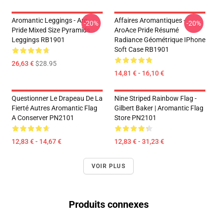
Aromantic Leggings - Aro
Affaires Aromantiques -
-20%
-20%
Pride Mixed Size Pyramids
AroAce Pride Résumé
Leggings RB1901
Radiance Géométrique IPhone
Soft Case RB1901
26,63 €
$28.95
14,81 € - 16,10 €
Questionner Le Drapeau De La
Nine Striped Rainbow Flag -
Fierté Autres Aromantic Flag
Gilbert Baker | Aromantic Flag
A Conserver PN2101
Store PN2101
12,83 € - 14,67 €
12,83 € - 31,23 €
VOIR PLUS
Produits connexes