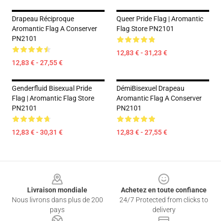
Drapeau Réciproque
Queer Pride Flag | Aromantic
Aromantic Flag A Conserver
Flag Store PN2101
PN2101
12,83 € - 31,23 €
12,83 € - 27,55 €
Genderfluid Bisexual Pride
DémiBisexuel Drapeau
Flag | Aromantic Flag Store
Aromantic Flag A Conserver
PN2101
PN2101
12,83 € - 30,31 €
12,83 € - 27,55 €
Footer
Livraison mondiale
Achetez en toute confiance
Nous livrons dans plus de 200
24/7 Protected from clicks to
pays
delivery