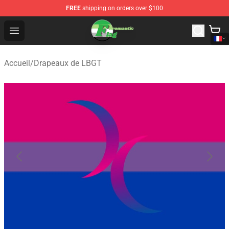
FREE
shipping on orders over $100
Aromantic Flag Shop - The Best Store of Aromantic Flag
Open menu
Accueil
/
Drapeaux de LBGT