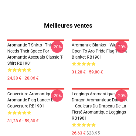
Meilleures ventes
Aromantic T-Shirts - This Ace
Aromantic Blanket - Window
-20%
-20%
Needs Their Space For
Open To Aro Pride Flag Throw
Aromantic Asexuals Classic T-
Blanket RB1901
Shirt RB1901
31,28 € - 59,80 €
24,38 € - 28,06 €
Couverture Aromantique -
Leggings Aromantiques -
-20%
-20%
Aromantic Flag Lancer La
Dragon Aromantique Damask
Couverture RB1901
-- Couleurs Du Drapeau De La
Fierté Aromantique Leggings
RB1901
31,28 € - 59,80 €
26,63 €
$28.95