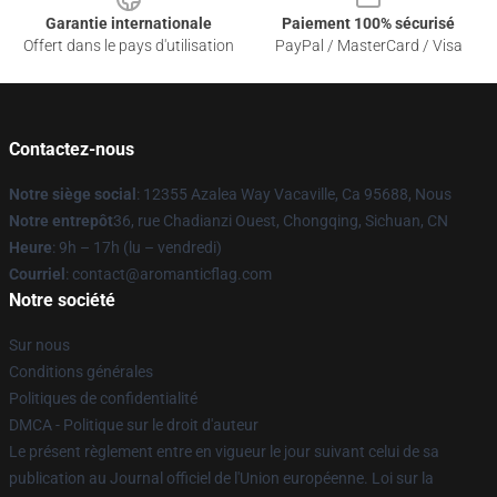
Garantie internationale
Paiement 100% sécurisé
Offert dans le pays d'utilisation
PayPal / MasterCard / Visa
Contactez-nous
Notre siège social
: 12355 Azalea Way Vacaville, Ca 95688, Nous
Notre entrepôt
36, rue Chadianzi Ouest, Chongqing, Sichuan, CN
Heure
: 9h – 17h (lu – vendredi)
Courriel
: contact@aromanticflag.com
Notre société
Sur nous
Conditions générales
Politiques de confidentialité
DMCA - Politique sur le droit d'auteur
Le présent règlement entre en vigueur le jour suivant celui de sa
publication au Journal officiel de l'Union européenne. Loi sur la