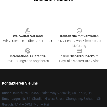
Footer
Weltweiter Versand
Kaufen Sie mit Vertrauen
Wir versenden in über 200 Länder
24/7 Schutz von Klicks bis zur
Lieferung
Internationale Garantie
100% Sicherer Checkout
Im Nutzungsland angeboten
PayPal / MasterCard / Visa
Kontaktieren Sie uns
Unser Hauptbüro
: 12355 Azalea Way Vacaville, Ca 95688, Us
Unser Lager
: Nr. 36, Chadianzi West Street, Chongqing, Sichuan, CN
Geruch
: 9AM – 5PM (Mon – Fri)