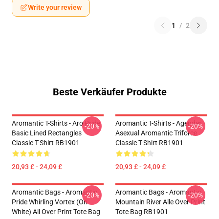
Write your review
1
/
2
Beste Verkäufer Produkte
Aromantic T-Shirts - Aro Pride
Aromantic T-Shirts - Agender
-20%
-20%
Basic Lined Rectangles
Asexual Aromantic Triforce
Classic T-Shirt RB1901
Classic T-Shirt RB1901
20,93 £ - 24,09 £
20,93 £ - 24,09 £
Aromantic Bags - Aromantic
Aromantic Bags - Aromantic
-20%
-20%
Pride Whirling Vortex (On
Mountain River Alle Over Print
White) All Over Print Tote Bag
Tote Bag RB1901