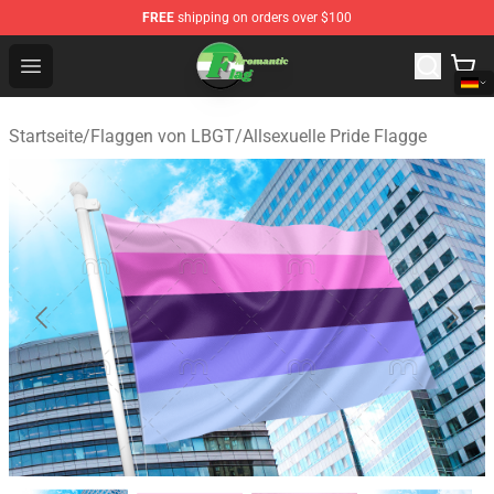
FREE
shipping on orders over $100
Aromantic Flag Shop - The Best Store of Aromantic Flag
Open menu
Startseite
/
Flaggen von LBGT
/
Allsexuelle Pride Flagge