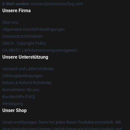
E-Mail senden
: contact@aromanticflag.com
Unsere Firma
Über uns
Allgemeine Geschäftsbedingungen
Datenschutzrichtlinien
DMCA - Copyright Policy
CA SB657: Lieferkettentransparenzgesetz
Unsere Unterstützung
Versand und Lieferrichtlinien
Zahlungsbedingungen
Return & Refund Richtlinien
Kontaktieren Sie uns
Kundenhilfe (FAQ)
Werdegang
Unser Shop
Unser erstklassiges Team hat jedes dieser Produkte entwickelt. Mit
einer beeindruckend breiten Vielfalt bieten wir höchste Qualität und